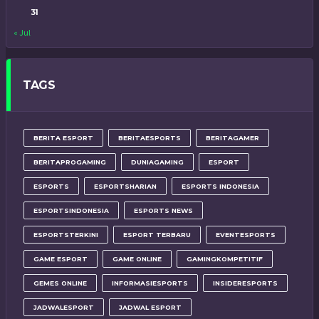
31
« Jul
TAGS
BERITA ESPORT
BERITAESPORTS
BERITAGAMER
BERITAPROGAMING
DUNIAGAMING
ESPORT
ESPORTS
ESPORTSHARIAN
ESPORTS INDONESIA
ESPORTSINDONESIA
ESPORTS NEWS
ESPORTSTERKINI
ESPORT TERBARU
EVENTESPORTS
GAME ESPORT
GAME ONLINE
GAMINGKOMPETITIF
GEMES ONLINE
INFORMASIESPORTS
INSIDERESPORTS
JADWALESPORT
JADWAL ESPORT