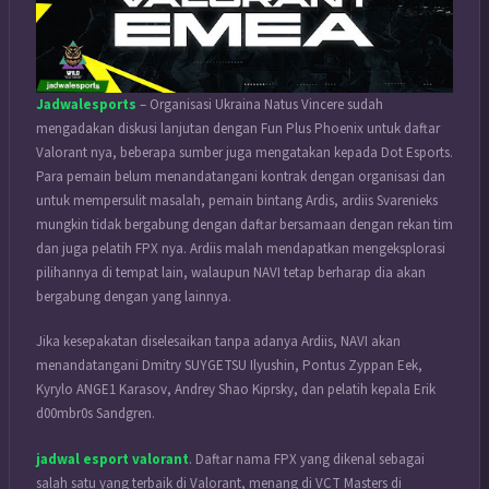
Jadwalesports
– Organisasi Ukraina Natus Vincere sudah
mengadakan diskusi lanjutan dengan Fun Plus Phoenix untuk daftar
Valorant nya, beberapa sumber juga mengatakan kepada Dot Esports.
Para pemain belum menandatangani kontrak dengan organisasi dan
untuk mempersulit masalah, pemain bintang Ardis, ardiis Svarenieks
mungkin tidak bergabung dengan daftar bersamaan dengan rekan tim
dan juga pelatih FPX nya. Ardiis malah mendapatkan mengeksplorasi
pilihannya di tempat lain, walaupun NAVI tetap berharap dia akan
bergabung dengan yang lainnya.
Jika kesepakatan diselesaikan tanpa adanya Ardiis, NAVI akan
menandatangani Dmitry SUYGETSU Ilyushin, Pontus Zyppan Eek,
Kyrylo ANGE1 Karasov, Andrey Shao Kiprsky, dan pelatih kepala Erik
d00mbr0s Sandgren.
jadwal esport valorant
. Daftar nama FPX yang dikenal sebagai
salah satu yang terbaik di Valorant, menang di VCT Masters di