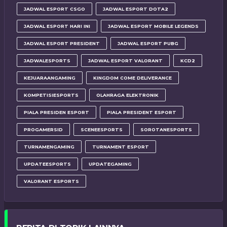
JADWAL ESPORT CSGO
JADWAL ESPORT DOTA2
JADWAL ESPORT HARI INI
JADWAL ESPORT MOBILE LEGENDS
JADWAL ESPORT PRESIDENT
JADWAL ESPORT PUBG
JADWALESPORTS
JADWAL ESPORT VALORANT
KCD2
KEJUARAANGAMING
KINGDOM COME DELIVERANCE
KOMPETISIESPORTS
OLAHRAGA ELEKTRONIK
PIALA PRESIDEN ESPORT
PIALA PRESIDENT ESPORT
PROGAMERSID
SCENEESPORTS
SOROTANESPORTS
TURNAMENGAMING
TURNAMENT ESPORT
UPDATEESPORTS
UPDATEGAMING
VALORANT ESPORTS