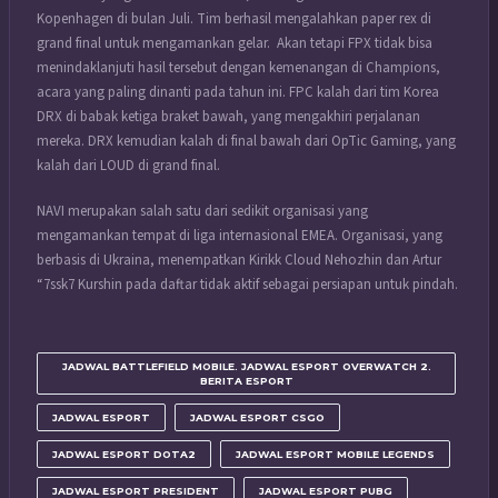
Kopenhagen di bulan Juli. Tim berhasil mengalahkan paper rex di
grand final untuk mengamankan gelar. Akan tetapi FPX tidak bisa
menindaklanjuti hasil tersebut dengan kemenangan di Champions,
acara yang paling dinanti pada tahun ini. FPC kalah dari tim Korea
DRX di babak ketiga braket bawah, yang mengakhiri perjalanan
mereka. DRX kemudian kalah di final bawah dari OpTic Gaming, yang
kalah dari LOUD di grand final.
NAVI merupakan salah satu dari sedikit organisasi yang
mengamankan tempat di liga internasional EMEA. Organisasi, yang
berbasis di Ukraina, menempatkan Kirikk Cloud Nehozhin dan Artur
“7ssk7 Kurshin pada daftar tidak aktif sebagai persiapan untuk pindah.
JADWAL BATTLEFIELD MOBILE. JADWAL ESPORT OVERWATCH 2.
BERITA ESPORT
JADWAL ESPORT
JADWAL ESPORT CSGO
JADWAL ESPORT DOTA2
JADWAL ESPORT MOBILE LEGENDS
JADWAL ESPORT PRESIDENT
JADWAL ESPORT PUBG