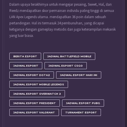
Dalam upaya terakhirnya untuk mengejar pesaing, Sweet, Hal, dan
Reedz mendapatkan skor permainan individu paling tinggi di semua
LAN Apex Legends utama. mendapatkan 36 poin dalam sebuah
pertandingan. Hal ini termasuk 24 pembunuhan, yang dicapai
ketiganya dengan gameplay metodis dan juga keterampilan mekanik
yang luar biasa.
BERITA ESPORT
JADWAL BATTLEFIELD MOBILE
JADWAL ESPORT
JADWAL ESPORT CSGO
JADWAL ESPORT DOTA2
JADWAL ESPORT HARI INI
JADWAL ESPORT MOBILE LEGENDS
JADWAL ESPORT OVERWATCH 2
JADWAL ESPORT PRESIDENT
JADWAL ESPORT PUBG
JADWAL ESPORT VALORANT
TURNAMENT ESPORT