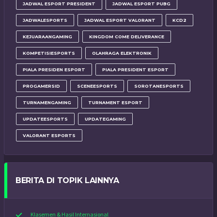
JADWAL ESPORT PRESIDENT
JADWAL ESPORT PUBG
JADWALESPORTS
JADWAL ESPORT VALORANT
KCD2
KEJUARAANGAMING
KINGDOM COME DELIVERANCE
KOMPETISIESPORTS
OLAHRAGA ELEKTRONIK
PIALA PRESIDEN ESPORT
PIALA PRESIDENT ESPORT
PROGAMERSID
SCENEESPORTS
SOROTANESPORTS
TURNAMENGAMING
TURNAMENT ESPORT
UPDATEESPORTS
UPDATEGAMING
VALORANT ESPORTS
BERITA DI TOPIK LAINNYA
Klasemen & Hasil Internasional