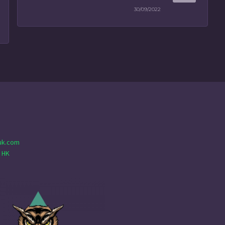
30/09/2022
uk.com
 HK