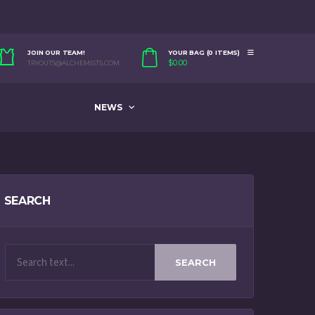
JOIN OUR TEAM!
YOUR BAG (0 ITEMS)
$
0.00
TRYOUTS@ALCHEMISTS.COM
NEWS
SEARCH
SEARCH