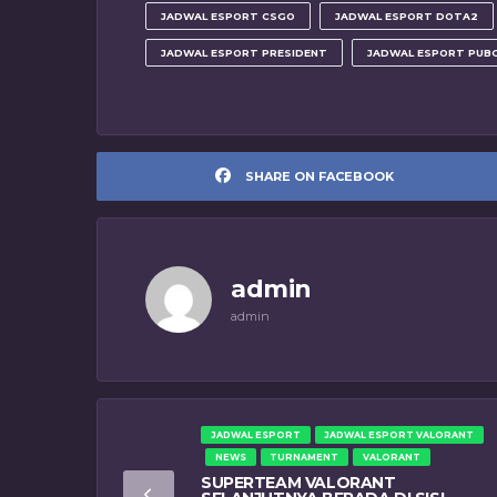
JADWAL ESPORT CSGO
JADWAL ESPORT DOTA2
JADWAL ESPORT PRESIDENT
JADWAL ESPORT PUB
SHARE ON FACEBOOK
admin
admin
JADWAL ESPORT
JADWAL ESPORT VALORANT
NEWS
TURNAMENT
VALORANT
SUPERTEAM VALORANT