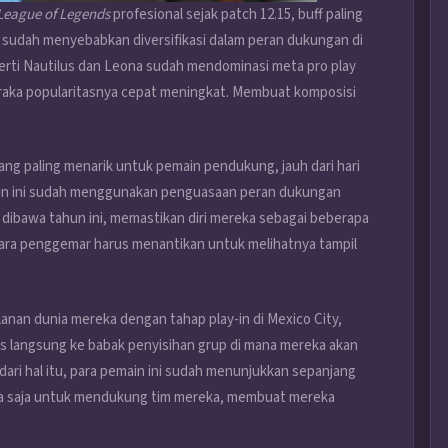
League of Legends
profesional sejak patch 12.15, buff paling
sudah menyebabkan diversifikasi dalam peran dukungan di
perti Nautilus dan Leona sudah mendominasi meta pro play
Soraka popularitasnya cepat meningkat. Membuat komposisi
yang paling menarik untuk pemain pendukung, jauh dari hari
ain ini sudah menggunakan penguasaan peran dukungan
ibawa tahun ini, memastikan diri mereka sebagai beberapa
para penggemar harus menantikan untuk melihatnya tampil
anan dunia mereka dengan tahap play-in di Mexico City,
os langsung ke babak penyisihan grup di mana mereka akan
 dari hal itu, para pemain ini sudah menunjukkan sepanjang
a saja untuk mendukung tim mereka, membuat mereka