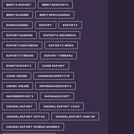
BERITA ESPORT
BERITAESPORTS
BERITAGAMER
BERITAPROGAMING
DUNIAGAMING
ESPORT
ESPORTS
ESPORTSHARIAN
ESPORTS INDONESIA
ESPORTSINDONESIA
ESPORTS NEWS
ESPORTSTERKINI
ESPORT TERBARU
EVENTESPORTS
GAME ESPORT
GAME ONLINE
GAMINGKOMPETITIF
GEMES ONLINE
INFORMASIESPORTS
INSIDERESPORTS
JADWALESPORT
JADWAL ESPORT
JADWAL ESPORT CSGO
JADWAL ESPORT DOTA2
JADWAL ESPORT HARI INI
JADWAL ESPORT MOBILE LEGENDS