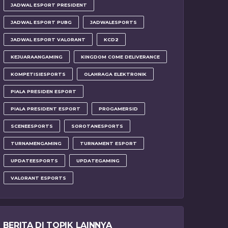
JADWAL ESPORT PRESIDENT
JADWAL ESPORT PUBG
JADWALESPORTS
JADWAL ESPORT VALORANT
KCD2
KEJUARAANGAMING
KINGDOM COME DELIVERANCE
KOMPETISIESPORTS
OLAHRAGA ELEKTRONIK
PIALA PRESIDEN ESPORT
PIALA PRESIDENT ESPORT
PROGAMERSID
SCENEESPORTS
SOROTANESPORTS
TURNAMENGAMING
TURNAMENT ESPORT
UPDATEESPORTS
UPDATEGAMING
VALORANT ESPORTS
BERITA DI TOPIK LAINNYA