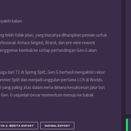
akiti kalian.
ng lebih tidak jelas, yang biasanya diharapkan pemain untuk
ofesional. Antara Singed, Brand, dan pre-mini-rework
penggemar kembali ke setiap pertandingan Gen.G akan
a dari T1 di Spring Split, Gen.G berhasil mengakhiri rekor
mer Split dan menjadi unggulan pertama LCK di Worlds.
 yang paling atas dalam meta dimana kesuksesan jalur bot
n Gen. G sejumlah besar momentum menuju ke babak
CH 2. BERITA ESPORT
JADWAL ESPORT