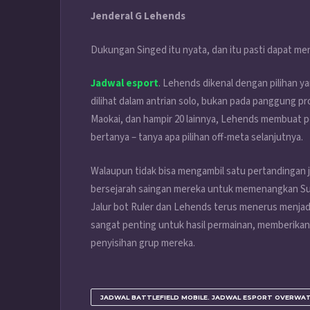
Jenderal G Lehends
Dukungan Singed itu nyata, dan itu pasti dapat meny
Jadwal esport
. Lehends dikenal dengan pilihan ya
dilihat dalam antrian solo, bukan pada panggung pr
Maokai, dan hampir 20 lainnya, Lehends membuat 
bertanya – tanya apa pilihan off-meta selanjutnya.
Walaupun tidak bisa mengambil satu pertandingan jug
bersejarah saingan mereka untuk memenangkan Sum
Jalur bot Ruler dan Lehends terus menerus menjadi
sangat penting untuk hasil permainan, memberika
penyisihan grup mereka.
JADWAL BATTLEFIELD MOBILE. JADWAL ESPORT OVERWAT