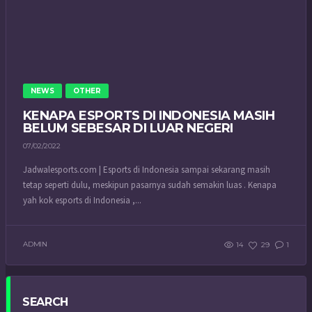
NEWS
OTHER
KENAPA ESPORTS DI INDONESIA MASIH
BELUM SEBESAR DI LUAR NEGERI
07/02/2022
Jadwalesports.com | Esports di Indonesia sampai sekarang masih
tetap seperti dulu, meskipun pasarnya sudah semakin luas . Kenapa
yah kok esports di Indonesia ,...
ADMIN
14
29
1
SEARCH