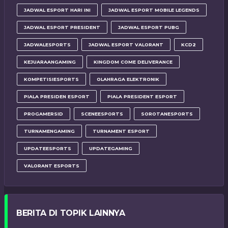
JADWAL ESPORT HARI INI
JADWAL ESPORT MOBILE LEGENDS
JADWAL ESPORT PRESIDENT
JADWAL ESPORT PUBG
JADWALESPORTS
JADWAL ESPORT VALORANT
KCD2
KEJUARAANGAMING
KINGDOM COME DELIVERANCE
KOMPETISIESPORTS
OLAHRAGA ELEKTRONIK
PIALA PRESIDEN ESPORT
PIALA PRESIDENT ESPORT
PROGAMERSID
SCENEESPORTS
SOROTANESPORTS
TURNAMENGAMING
TURNAMENT ESPORT
UPDATEESPORTS
UPDATEGAMING
VALORANT ESPORTS
BERITA DI TOPIK LAINNYA