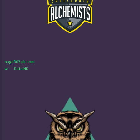
naga303.uk.com
Data HK