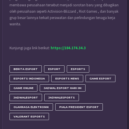
membawa perusahaan tersebut menjadi sorotan baru yang dibagikan
oleh perusahaan seperti Activision-Blizzard , Riot Games , dan banyak
grup besar lainnya terkait perawatan dan perlindungan tenaga kerja
wanita.
Kunjungi juga link berikut:
https://184.174.34.3
BERITA ESPORT
ESPORT
ESPORTS
ESPORTS INDONESIA
ESPORTS NEWS
GAME ESPORT
GAME ONLINE
JADWAL ESPORT HARI INI
JADWALESPORT
JADWALESPORTS
OLAHRAGA ELEKTRONIK
PIALA PRESIDENT ESPORT
VALORANT ESPORTS