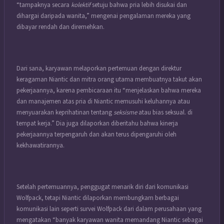
“tampaknya secara
kolektif
setuju bahwa pria lebih disukai dan
dihargai daripada wanita,” mengenai pengalaman mereka yang
dibayar rendah dan diremehkan.
Dari sana, karyawan melaporkan pertemuan dengan direktur
keragaman Niantic dan mitra orang utama membuatnya takut akan
pekerjaannya, karena pembicaraan itu “menjelaskan bahwa mereka
dan manajemen atas pria di Niantic memusuhi keluhannya atau
menyuarakan keprihatinan tentang
seksisme
atau bias seksual. di
tempat kerja.” Dia juga dilaporkan diberitahu bahwa kinerja
pekerjaannya terpengaruh dan akan terus dipengaruhi oleh
kekhawatirannya.
Setelah pertemuannya, penggugat menarik diri dari komunikasi
Wolfpack, tetapi Niantic dilaporkan membungkam berbagai
komunikasi lain seperti survei Wolfpack dari dalam perusahaan yang
mengatakan “banyak karyawan wanita memandang Niantic sebagai