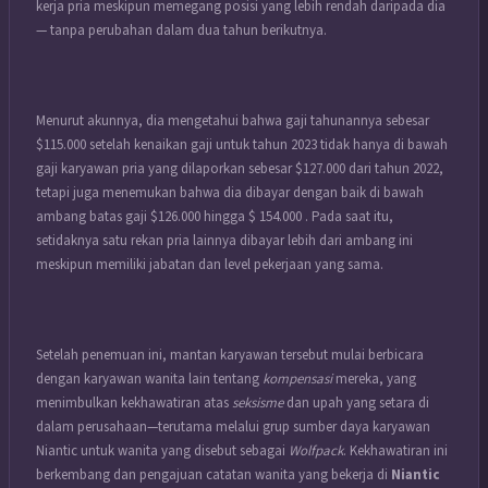
kerja pria meskipun memegang posisi yang lebih rendah daripada dia
— tanpa perubahan dalam dua tahun berikutnya.
Menurut akunnya, dia mengetahui bahwa gaji tahunannya sebesar
$115.000 setelah kenaikan gaji untuk tahun 2023 tidak hanya di bawah
gaji karyawan pria yang dilaporkan sebesar $127.000 dari tahun 2022,
tetapi juga menemukan bahwa dia dibayar dengan baik di bawah
ambang batas gaji $126.000 hingga $ 154.000 . Pada saat itu,
setidaknya satu rekan pria lainnya dibayar lebih dari ambang ini
meskipun memiliki jabatan dan level pekerjaan yang sama.
Setelah penemuan ini, mantan karyawan tersebut mulai berbicara
dengan karyawan wanita lain tentang
kompensasi
mereka, yang
menimbulkan kekhawatiran atas
seksisme
dan upah yang setara di
dalam perusahaan—terutama melalui grup sumber daya karyawan
Niantic untuk wanita yang disebut sebagai
Wolfpack
. Kekhawatiran ini
berkembang dan pengajuan catatan wanita yang bekerja di
Niantic