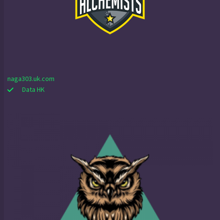
naga303.uk.com
Data HK