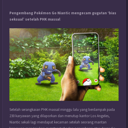
Pengembang Pokémon Go Niantic mengecam gugatan ‘bias
seksual’ setelah PHK massal
Setelah serangkaian PHK massal minggu lalu yang berdampak pada
230 karyawan yang dilaporkan dan menutup kantor Los Angeles,
Niantic sekali lagi mendapat kecaman setelah seorang mantan