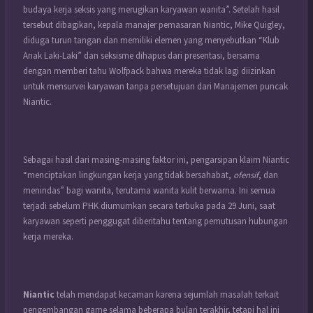
budaya kerja seksis yang merugikan karyawan wanita”. Setelah hasil
tersebut dibagikan, kepala manajer pemasaran Niantic, Mike Quigley,
diduga turun tangan dan memiliki elemen yang menyebutkan “Klub
Anak Laki-Laki” dan seksisme dihapus dari presentasi, bersama
dengan memberi tahu Wolfpack bahwa mereka tidak lagi diizinkan
untuk mensurvei karyawan tanpa persetujuan dari Manajemen puncak
Niantic.
Sebagai hasil dari masing-masing faktor ini, pengarsipan klaim Niantic
“menciptakan lingkungan kerja yang tidak bersahabat,
ofensif
, dan
menindas” bagi wanita, terutama wanita kulit berwarna. Ini semua
terjadi sebelum PHK diumumkan secara terbuka pada 29 Juni, saat
karyawan seperti penggugat diberitahu tentang pemutusan hubungan
kerja mereka.
Niantic
telah mendapat kecaman karena sejumlah masalah terkait
pengembangan game selama beberapa bulan terakhir, tetapi hal ini