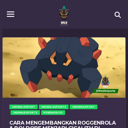
JADWAL ESPORT
JADWAL ESPORTS
JADWALESPORT
JADWALESPORTS
POKEMON GO
CARA MENGEMBANGKAN ROGGENROLA