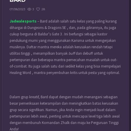
BARD
3
28
07/08/2023
Jadwalesports
– Bard adalah salah satu kelas yang paling kurang
dihargai di Dungeons & Dragons 5E , dan, pada gilirannya, itu juga
cukup berguna di Baldur’s Gate 3 . Ini berfungsi sebagai kastor
pendukung murni yang menggunakan Karisma untuk mengerjakan
musiknya. Daftar mantra mereka adalah kerusakan rendah tetapi
utilitas tinggi , menampilkan banyak
buff
dan debuff untuk
pertempuran dan beberapa mantra pemecahan masalah untuk out-
of-combat. Itu juga salah satu dari sedikit kelas yang bisa mempelajari
Healing Word , mantra penyembuhan kritis untuk pesta yang optimal.
Dalam grup kreatif,
Bard
dapat dengan mudah menangani sebagian
besar pemeriksaan keterampilan dan meningkatkan batas kerusakan
grup secara signifikan. Namun, jika Anda ingin menjadi kuat dalam
pertempuran lebih awal, penting untuk mencapai level tiga lebih awal
dengan membunuh Komandan Zhalk dan maju ke Perguruan Tinggi
Anda!