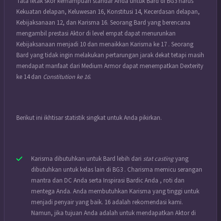
Tata letak skor kemampuan standar Anda untuk Bard di BG3 harus
Kekuatan delapan, Keluwesan 16, Konstitusi 14, Kecerdasan delapan,
Kebijaksanaan 12, dan Karisma 16. Seorang Bard yang berencana
mengambil prestasi Aktor di level empat dapat menurunkan
Kebijaksanaan menjadi 10 dan menaikkan Karisma ke 17 . Seorang
Bard yang tidak ingin melakukan pertarungan jarak dekat tetapi masih
mendapat manfaat dari Medium Armor dapat menempatkan Dexterity
ke 14 dan
Constitution ke 16
.
Berikut ini ikhtisar statistik singkat untuk Anda pikirkan.
Karisma dibutuhkan untuk Bard lebih dari
stat casting
yang
dibutuhkan untuk kelas lain di BG3 . Charisma memicu serangan
mantra dan DC Anda serta Inspirasi Bardic Anda , roti dan
mentega Anda. Anda membutuhkan Karisma yang tinggi untuk
menjadi penyair yang baik. 16 adalah rekomendasi kami.
Namun, jika tujuan Anda adalah untuk mendapatkan Aktor di