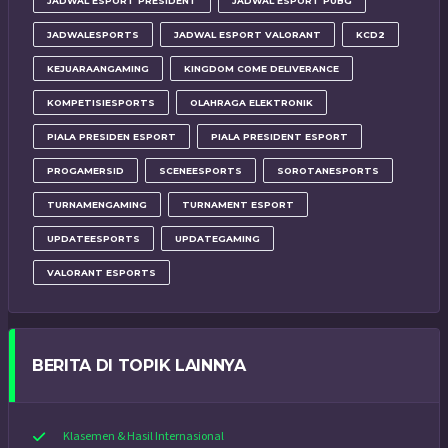
JADWAL ESPORT PRESIDENT
JADWAL ESPORT PUBG
JADWALESPORTS
JADWAL ESPORT VALORANT
KCD2
KEJUARAANGAMING
KINGDOM COME DELIVERANCE
KOMPETISIESPORTS
OLAHRAGA ELEKTRONIK
PIALA PRESIDEN ESPORT
PIALA PRESIDENT ESPORT
PROGAMERSID
SCENEESPORTS
SOROTANESPORTS
TURNAMENGAMING
TURNAMENT ESPORT
UPDATEESPORTS
UPDATEGAMING
VALORANT ESPORTS
BERITA DI TOPIK LAINNYA
Klasemen & Hasil Internasional