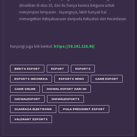
dinaikkan di atas 10, dan itu hanya karena berguna untuk
menyimpan lemparan . Sayangnya, lebih banyak hal
menargetkan Kebijaksanaan daripada Kekuatan dan Kecerdasan.
Kunjungi juga link berikut:
https://38.242.226.40/
BERITA ESPORT
ESPORT
ESPORTS
ESPORTS INDONESIA
ESPORTS NEWS
GAME ESPORT
GAME ONLINE
JADWAL ESPORT HARI INI
JADWALESPORT
JADWALESPORTS
OLAHRAGA ELEKTRONIK
PIALA PRESIDENT ESPORT
VALORANT ESPORTS