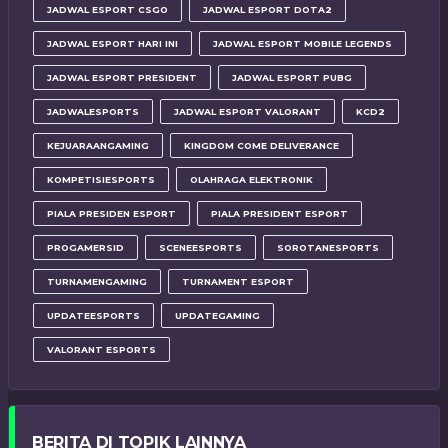
JADWAL ESPORT CSGO
JADWAL ESPORT DOTA2
JADWAL ESPORT HARI INI
JADWAL ESPORT MOBILE LEGENDS
JADWAL ESPORT PRESIDENT
JADWAL ESPORT PUBG
JADWALESPORTS
JADWAL ESPORT VALORANT
KCD2
KEJUARAANGAMING
KINGDOM COME DELIVERANCE
KOMPETISIESPORTS
OLAHRAGA ELEKTRONIK
PIALA PRESIDEN ESPORT
PIALA PRESIDENT ESPORT
PROGAMERSID
SCENEESPORTS
SOROTANESPORTS
TURNAMENGAMING
TURNAMENT ESPORT
UPDATEESPORTS
UPDATEGAMING
VALORANT ESPORTS
BERITA DI TOPIK LAINNYA