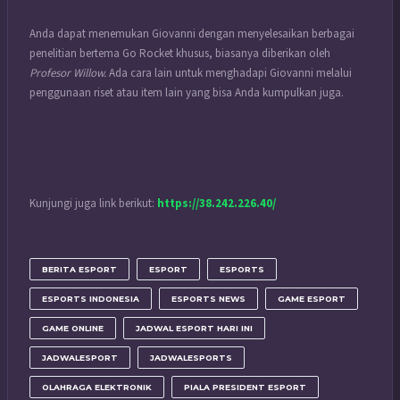
Anda dapat menemukan Giovanni dengan menyelesaikan berbagai
penelitian bertema Go Rocket khusus, biasanya diberikan oleh
Profesor Willow.
Ada cara lain untuk menghadapi Giovanni melalui
penggunaan riset atau item lain yang bisa Anda kumpulkan juga.
Kunjungi juga link berikut:
https://38.242.226.40/
BERITA ESPORT
ESPORT
ESPORTS
ESPORTS INDONESIA
ESPORTS NEWS
GAME ESPORT
GAME ONLINE
JADWAL ESPORT HARI INI
JADWALESPORT
JADWALESPORTS
OLAHRAGA ELEKTRONIK
PIALA PRESIDENT ESPORT