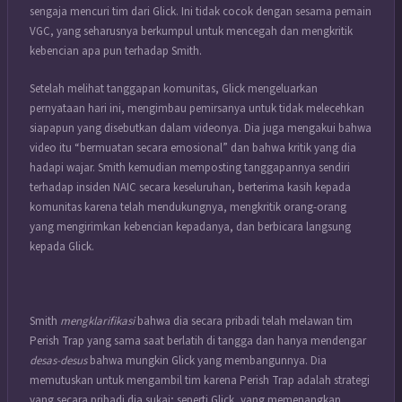
sengaja mencuri tim dari Glick. Ini tidak cocok dengan sesama pemain
VGC, yang seharusnya berkumpul untuk mencegah dan mengkritik
kebencian apa pun terhadap Smith.
Setelah melihat tanggapan komunitas, Glick mengeluarkan
pernyataan hari ini, mengimbau pemirsanya untuk tidak melecehkan
siapapun yang disebutkan dalam videonya. Dia juga mengakui bahwa
video itu “bermuatan secara emosional” dan bahwa kritik yang dia
hadapi wajar. Smith kemudian memposting tanggapannya sendiri
terhadap insiden NAIC secara keseluruhan, berterima kasih kepada
komunitas karena telah mendukungnya, mengkritik orang-orang
yang mengirimkan kebencian kepadanya, dan berbicara langsung
kepada Glick.
Smith
mengklarifikasi
bahwa dia secara pribadi telah melawan tim
Perish Trap yang sama saat berlatih di tangga dan hanya mendengar
desas-desus
bahwa mungkin Glick yang membangunnya. Dia
memutuskan untuk mengambil tim karena Perish Trap adalah strategi
yang secara pribadi dia sukai; seperti Glick, yang memenangkan