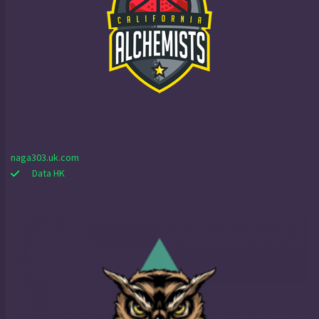
naga303.uk.com
Data HK