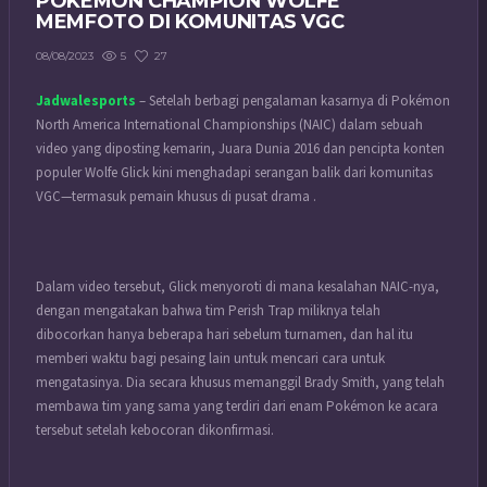
POKÉMON CHAMPION WOLFE
MEMFOTO DI KOMUNITAS VGC
5
27
08/08/2023
Jadwalesports
– Setelah berbagi pengalaman kasarnya di Pokémon
North America International Championships (NAIC) dalam sebuah
video yang diposting kemarin, Juara Dunia 2016 dan pencipta konten
populer Wolfe Glick kini menghadapi serangan balik dari komunitas
VGC—termasuk pemain khusus di pusat drama .
Dalam video tersebut, Glick menyoroti di mana kesalahan NAIC-nya,
dengan mengatakan bahwa tim Perish Trap miliknya telah
dibocorkan hanya beberapa hari sebelum turnamen, dan hal itu
memberi waktu bagi pesaing lain untuk mencari cara untuk
mengatasinya. Dia secara khusus memanggil Brady Smith, yang telah
membawa tim yang sama yang terdiri dari enam
Pokémon
ke acara
tersebut setelah kebocoran dikonfirmasi.