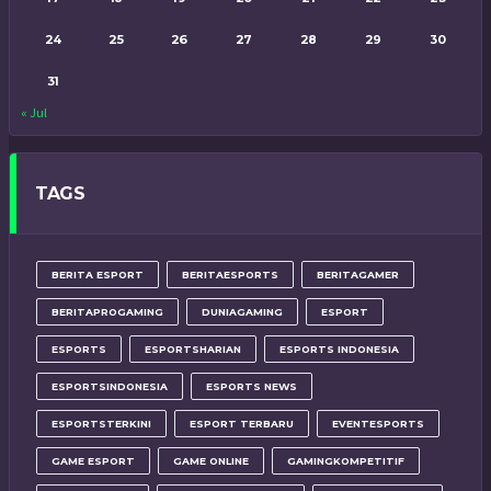
24
25
26
27
28
29
30
31
« Jul
TAGS
BERITA ESPORT
BERITAESPORTS
BERITAGAMER
BERITAPROGAMING
DUNIAGAMING
ESPORT
ESPORTS
ESPORTSHARIAN
ESPORTS INDONESIA
ESPORTSINDONESIA
ESPORTS NEWS
ESPORTSTERKINI
ESPORT TERBARU
EVENTESPORTS
GAME ESPORT
GAME ONLINE
GAMINGKOMPETITIF