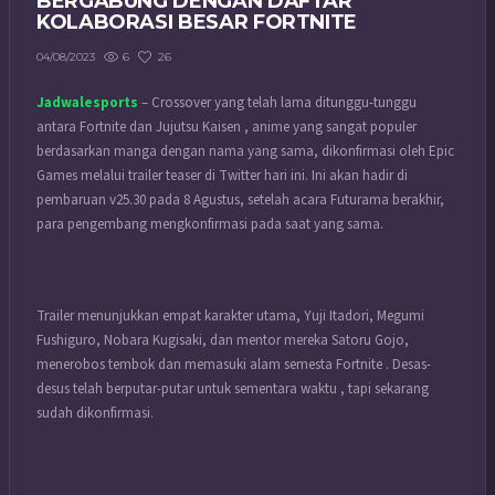
BERGABUNG DENGAN DAFTAR
KOLABORASI BESAR FORTNITE
6
26
04/08/2023
Jadwalesports
– Crossover yang telah lama ditunggu-tunggu
antara Fortnite dan Jujutsu Kaisen , anime yang sangat populer
berdasarkan manga dengan nama yang sama, dikonfirmasi oleh Epic
Games melalui trailer teaser di Twitter hari ini. Ini akan hadir di
pembaruan v25.30 pada 8 Agustus, setelah acara Futurama berakhir,
para pengembang mengkonfirmasi pada saat yang sama.
Trailer menunjukkan empat karakter utama, Yuji Itadori, Megumi
Fushiguro, Nobara Kugisaki, dan mentor mereka Satoru Gojo,
menerobos tembok dan memasuki alam semesta Fortnite . Desas-
desus telah berputar-putar untuk sementara waktu , tapi sekarang
sudah dikonfirmasi.