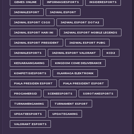
GEMES ONLINE
INFORMASIESPORTS
INSIDERESPORTS
JADWALESPORT
JADWAL ESPORT
JADWAL ESPORT CSGO
JADWAL ESPORT DOTA2
JADWAL ESPORT HARI INI
JADWAL ESPORT MOBILE LEGENDS
JADWAL ESPORT PRESIDENT
JADWAL ESPORT PUBG
JADWALESPORTS
JADWAL ESPORT VALORANT
KCD2
KEJUARAANGAMING
KINGDOM COME DELIVERANCE
KOMPETISIESPORTS
OLAHRAGA ELEKTRONIK
PIALA PRESIDEN ESPORT
PIALA PRESIDENT ESPORT
PROGAMERSID
SCENEESPORTS
SOROTANESPORTS
TURNAMENGAMING
TURNAMENT ESPORT
UPDATEESPORTS
UPDATEGAMING
VALORANT ESPORTS