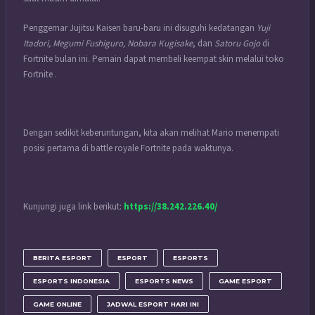
Penggemar Jujitsu Kaisen baru-baru ini disuguhi kedatangan
Yuji
Itadori, Megumi Fushiguro, Nobara Kugisake
, dan
Satoru Gojo
di
Fortnite
bulan ini. Pemain dapat membeli keempat skin melalui toko
Fortnite .
Dengan sedikit keberuntungan, kita akan melihat Mario menempati
posisi pertama di battle royale Fortnite pada waktunya.
Kunjungi juga link berikut:
https://38.242.226.40/
BERITA ESPORT
ESPORT
ESPORTS
ESPORTS INDONESIA
ESPORTS NEWS
GAME ESPORT
GAME ONLINE
JADWAL ESPORT HARI INI