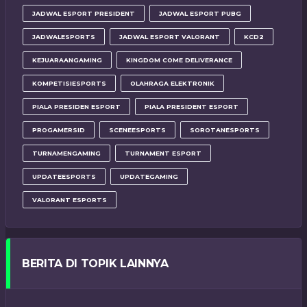
JADWAL ESPORT PRESIDENT
JADWAL ESPORT PUBG
JADWALESPORTS
JADWAL ESPORT VALORANT
KCD2
KEJUARAANGAMING
KINGDOM COME DELIVERANCE
KOMPETISIESPORTS
OLAHRAGA ELEKTRONIK
PIALA PRESIDEN ESPORT
PIALA PRESIDENT ESPORT
PROGAMERSID
SCENEESPORTS
SOROTANESPORTS
TURNAMENGAMING
TURNAMENT ESPORT
UPDATEESPORTS
UPDATEGAMING
VALORANT ESPORTS
BERITA DI TOPIK LAINNYA