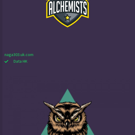
naga303.uk.com
Data HK