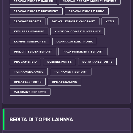
JADWAL ESPORT HARI INI
JADWAL ESPORT MOBILE LEGENDS
JADWAL ESPORT PRESIDENT
JADWAL ESPORT PUBG
JADWALESPORTS
JADWAL ESPORT VALORANT
KCD2
KEJUARAANGAMING
KINGDOM COME DELIVERANCE
KOMPETISIESPORTS
OLAHRAGA ELEKTRONIK
PIALA PRESIDEN ESPORT
PIALA PRESIDENT ESPORT
PROGAMERSID
SCENEESPORTS
SOROTANESPORTS
TURNAMENGAMING
TURNAMENT ESPORT
UPDATEESPORTS
UPDATEGAMING
VALORANT ESPORTS
BERITA DI TOPIK LAINNYA