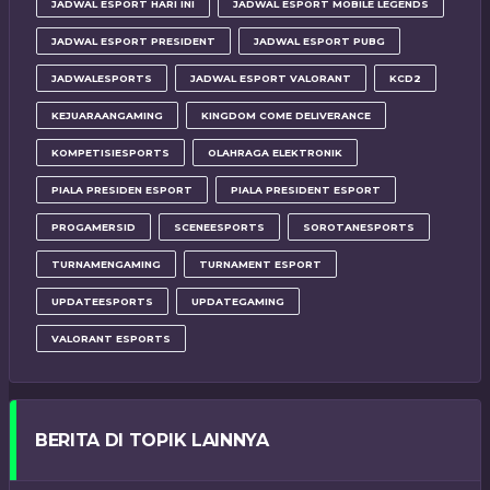
JADWAL ESPORT HARI INI
JADWAL ESPORT MOBILE LEGENDS
JADWAL ESPORT PRESIDENT
JADWAL ESPORT PUBG
JADWALESPORTS
JADWAL ESPORT VALORANT
KCD2
KEJUARAANGAMING
KINGDOM COME DELIVERANCE
KOMPETISIESPORTS
OLAHRAGA ELEKTRONIK
PIALA PRESIDEN ESPORT
PIALA PRESIDENT ESPORT
PROGAMERSID
SCENEESPORTS
SOROTANESPORTS
TURNAMENGAMING
TURNAMENT ESPORT
UPDATEESPORTS
UPDATEGAMING
VALORANT ESPORTS
BERITA DI TOPIK LAINNYA