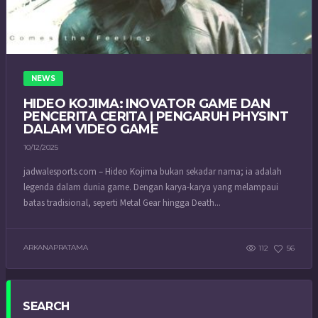
NEWS
HIDEO KOJIMA: INOVATOR GAME DAN
PENCERITA CERITA | PENGARUH PHYSINT
DALAM VIDEO GAME
10/12/2025
jadwalesports.com – Hideo Kojima bukan sekadar nama; ia adalah
legenda dalam dunia game. Dengan karya-karya yang melampaui
batas tradisional, seperti Metal Gear hingga Death...
ARKANAPRATAMA
112
56
SEARCH