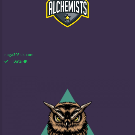
naga303.uk.com
Data HK