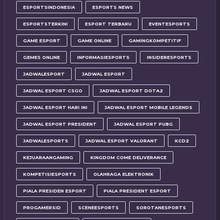
ESPORTSINDONESIA
ESPORTS NEWS
ESPORTSTERKINI
ESPORT TERBARU
EVENTESPORTS
GAME ESPORT
GAME ONLINE
GAMINGKOMPETITIF
GEMES ONLINE
INFORMASIESPORTS
INSIDERESPORTS
JADWALESPORT
JADWAL ESPORT
JADWAL ESPORT CSGO
JADWAL ESPORT DOTA2
JADWAL ESPORT HARI INI
JADWAL ESPORT MOBILE LEGENDS
JADWAL ESPORT PRESIDENT
JADWAL ESPORT PUBG
JADWALESPORTS
JADWAL ESPORT VALORANT
KCD2
KEJUARAANGAMING
KINGDOM COME DELIVERANCE
KOMPETISIESPORTS
OLAHRAGA ELEKTRONIK
PIALA PRESIDEN ESPORT
PIALA PRESIDENT ESPORT
PROGAMERSID
SCENEESPORTS
SOROTANESPORTS