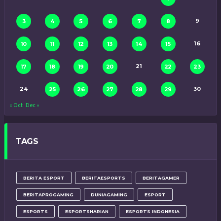
9
3
4
5
6
7
8
16
10
11
12
13
14
15
21
17
18
19
20
22
23
24
30
25
26
27
28
29
« Oct
Dec »
TAGS
BERITA ESPORT
BERITAESPORTS
BERITAGAMER
BERITAPROGAMING
DUNIAGAMING
ESPORT
ESPORTS
ESPORTSHARIAN
ESPORTS INDONESIA