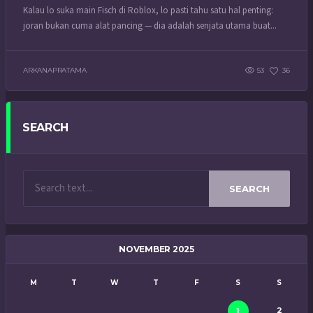
Kalau lo suka main Fisch di Roblox, lo pasti tahu satu hal penting:
joran bukan cuma alat pancing — dia adalah senjata utama buat...
ARKANAPRATAMA
53
36
SEARCH
SEARCH
NOVEMBER 2025
M
T
W
T
F
S
S
2
1