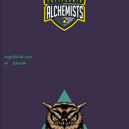
naga303.uk.com
Data HK