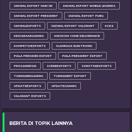
JADWAL ESPORT HARI INI
JADWAL ESPORT MOBILE LEGENDS
JADWAL ESPORT PRESIDENT
JADWAL ESPORT PUBG
JADWALESPORTS
JADWAL ESPORT VALORANT
KCD2
KEJUARAANGAMING
KINGDOM COME DELIVERANCE
KOMPETISIESPORTS
OLAHRAGA ELEKTRONIK
PIALA PRESIDEN ESPORT
PIALA PRESIDENT ESPORT
PROGAMERSID
SCENEESPORTS
SOROTANESPORTS
TURNAMENGAMING
TURNAMENT ESPORT
UPDATEESPORTS
UPDATEGAMING
VALORANT ESPORTS
BERITA DI TOPIK LAINNYA