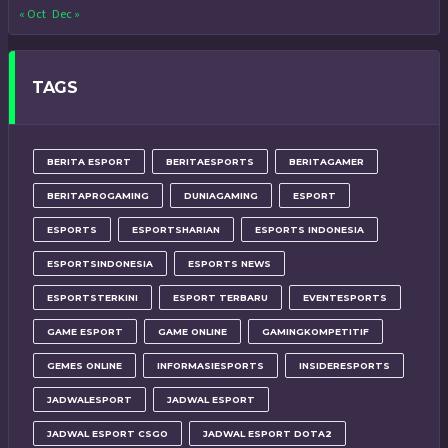
« Oct
Dec »
TAGS
BERITA ESPORT
BERITAESPORTS
BERITAGAMER
BERITAPROGAMING
DUNIAGAMING
ESPORT
ESPORTS
ESPORTSHARIAN
ESPORTS INDONESIA
ESPORTSINDONESIA
ESPORTS NEWS
ESPORTSTERKINI
ESPORT TERBARU
EVENTESPORTS
GAME ESPORT
GAME ONLINE
GAMINGKOMPETITIF
GEMES ONLINE
INFORMASIESPORTS
INSIDERESPORTS
JADWALESPORT
JADWAL ESPORT
JADWAL ESPORT CSGO
JADWAL ESPORT DOTA2