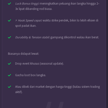
Luck Bonus tinggi:
meningkatkan peluang ikan langka hingga 2–
3x lipat dibanding rod biasa.
⚡
Hook Speed cepat:
waktu strike pendek, bikin lo lebih efisien di
spot padat ikan.
Durability & Tension stabil:
gampang dikontrol walau ikan berat.
Biasanya didapat lewat:
Drop event khusus (seasonal update).
Gacha loot box langka.
Atau dibeli dari market dengan harga tinggi (kalau sistem trading
aktif).