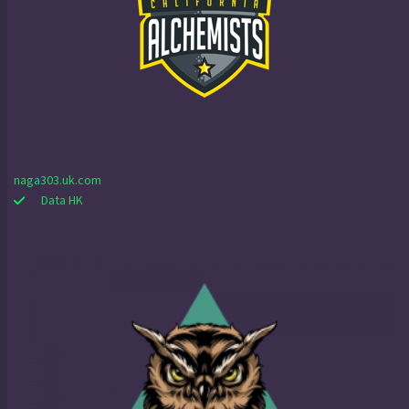
naga303.uk.com
Data HK