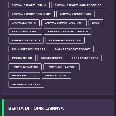
JADWAL ESPORT HARI INI
JADWAL ESPORT MOBILE LEGENDS
JADWAL ESPORT PRESIDENT
JADWAL ESPORT PUBG
JADWALESPORTS
JADWAL ESPORT VALORANT
KCD2
KEJUARAANGAMING
KINGDOM COME DELIVERANCE
KOMPETISIESPORTS
OLAHRAGA ELEKTRONIK
PIALA PRESIDEN ESPORT
PIALA PRESIDENT ESPORT
PROGAMERSID
SCENEESPORTS
SOROTANESPORTS
TURNAMENGAMING
TURNAMENT ESPORT
UPDATEESPORTS
UPDATEGAMING
VALORANT ESPORTS
BERITA DI TOPIK LAINNYA