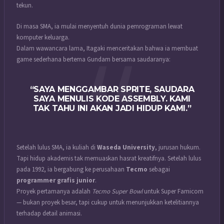
tekun.
Di masa SMA, ia mulai menyentuh dunia pemrograman lewat
komputer keluarga.
Dalam wawancara lama, Itagaki menceritakan bahwa ia membuat
game sederhana bertema Gundam bersama saudaranya:
“SAYA MENGGAMBAR SPRITE, SAUDARA
SAYA MENULIS KODE ASSEMBLY. KAMI
TAK TAHU INI AKAN JADI HIDUP KAMI.”
Setelah lulus SMA, ia kuliah di
Waseda University
, jurusan hukum.
Tapi hidup akademis tak memuaskan hasrat kreatifnya. Setelah lulus
pada 1992, ia bergabung ke perusahaan
Tecmo
sebagai
programmer grafis junior
.
Proyek pertamanya adalah
Tecmo Super Bowl
untuk Super Famicom
— bukan proyek besar, tapi cukup untuk menunjukkan ketelitiannya
terhadap detail animasi.