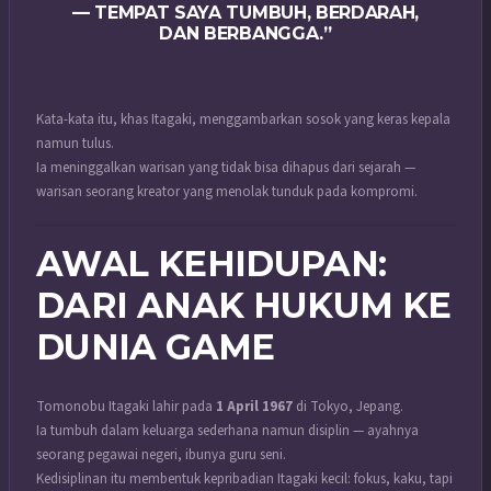
— TEMPAT SAYA TUMBUH, BERDARAH,
DAN BERBANGGA.”
Kata-kata itu, khas Itagaki, menggambarkan sosok yang keras kepala
namun tulus.
Ia meninggalkan warisan yang tidak bisa dihapus dari sejarah —
warisan seorang kreator yang menolak tunduk pada kompromi.
AWAL KEHIDUPAN:
DARI ANAK HUKUM KE
DUNIA GAME
Tomonobu Itagaki lahir pada
1 April 1967
di Tokyo, Jepang.
Ia tumbuh dalam keluarga sederhana namun disiplin — ayahnya
seorang pegawai negeri, ibunya guru seni.
Kedisiplinan itu membentuk kepribadian Itagaki kecil: fokus, kaku, tapi