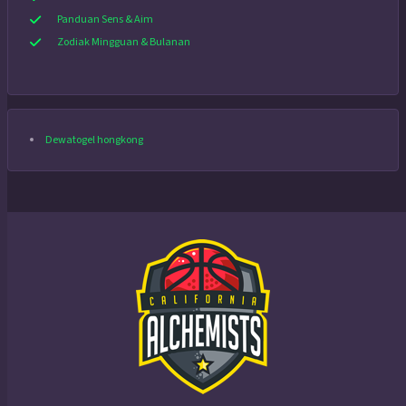
Panduan Sens & Aim
Zodiak Mingguan & Bulanan
Dewatogel hongkong