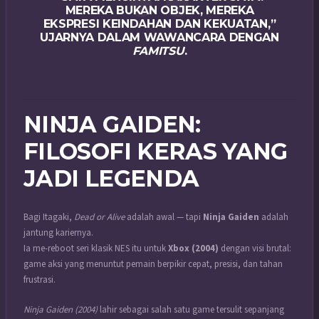
MEREKA BUKAN OBJEK, MEREKA
EKSPRESI KEINDAHAN DAN KEKUATAN,”
UJARNYA DALAM WAWANCARA DENGAN
FAMITSU
.
NINJA GAIDEN:
FILOSOFI KERAS YANG
JADI LEGENDA
Bagi Itagaki,
Dead or Alive
adalah awal — tapi
Ninja Gaiden
adalah
jantung kariernya.
Ia me-reboot seri klasik NES itu untuk
Xbox (2004)
dengan visi brutal:
game aksi yang menuntut pemain berpikir cepat, presisi, dan tahan
frustrasi.
Ninja Gaiden (2004)
lahir sebagai salah satu game tersulit sepanjang