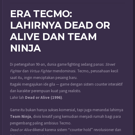
ERA TECMO:
LAHIRNYA DEAD OR
ALIVE DAN TEAM
NINJA
Di pertengahan 90-an, dunia game fighting sedang panas:
Street
Fighter
dan
Virtua Fighter
mendominasi. Tecmo, perusahaan kecil
saat itu, ingin menciptakan pesaing baru.
Itagaki mengajukan ide gila — game dengan sistem counter interaktif
dan karakter perempuan kuat yang realistis.
Lahir lah
Dead or Alive (1996)
.
Game itu bukan hanya sukses komersial, tapi juga menandai lahirnya
Team Ninja
, divisi kreatif yang kemudian menjadi rumah bagi para
pengembang paling ambisius Tecmo.
Dead or Alive
dikenal karena sistem “counter hold” revolusioner dan