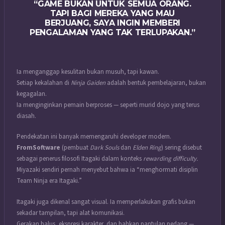
“GAME BUKAN UNTUK SEMUA ORANG.
TAPI BAGI MEREKA YANG MAU
BERJUANG, SAYA INGIN MEMBERI
PENGALAMAN YANG TAK TERLUPAKAN.”
Ia menganggap kesulitan bukan musuh, tapi kawan.
Setiap kekalahan di
Ninja Gaiden
adalah bentuk pembelajaran, bukan
kegagalan.
Ia menginginkan pemain berproses — seperti murid dojo yang terus
diasah.
Pendekatan ini banyak memengaruhi developer modern.
FromSoftware
(pembuat
Dark Souls
dan
Elden Ring
) sering disebut
sebagai penerus filosofi Itagaki dalam konteks
rewarding difficulty.
Miyazaki sendiri pernah menyebut bahwa ia “menghormati disiplin
Team Ninja era Itagaki.”
Itagaki juga dikenal sangat visual. Ia memperlakukan grafis bukan
sekadar tampilan, tapi alat komunikasi.
Gerakan halus, ekspresi karakter, dan bahkan pantulan pedang —