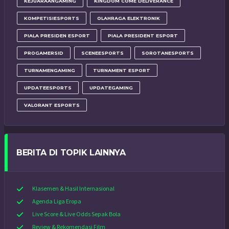
KEJUARAANGAMING
KINGDOM COME DELIVERANCE
KOMPETISIESPORTS
OLAHRAGA ELEKTRONIK
PIALA PRESIDEN ESPORT
PIALA PRESIDENT ESPORT
PROGAMERSID
SCENEESPORTS
SOROTANESPORTS
TURNAMENGAMING
TURNAMENT ESPORT
UPDATEESPORTS
UPDATEGAMING
VALORANT ESPORTS
BERITA DI TOPIK LAINNYA
Klasemen & Hasil Internasional
Agenda Liga Eropa
Live Score & Live Odds Sepak Bola
Review & Rekomendasi Film