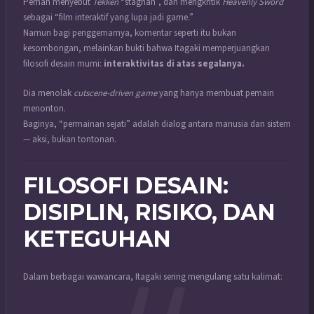
Pernah menyebut
Tekken
“stagnan”, dan mengkritik
Heavenly Sword
sebagai “film interaktif yang lupa jadi game.”
Namun bagi penggemarnya, komentar seperti itu bukan
kesombongan, melainkan bukti bahwa Itagaki memperjuangkan
filosofi desain murni:
interaktivitas di atas segalanya.
Dia menolak
cutscene-driven game
yang hanya membuat pemain
menonton.
Baginya, “permainan sejati” adalah dialog antara manusia dan sistem
— aksi, bukan tontonan.
FILOSOFI DESAIN:
DISIPLIN, RISIKO, DAN
KETEGUHAN
Dalam berbagai wawancara, Itagaki sering mengulang satu kalimat: