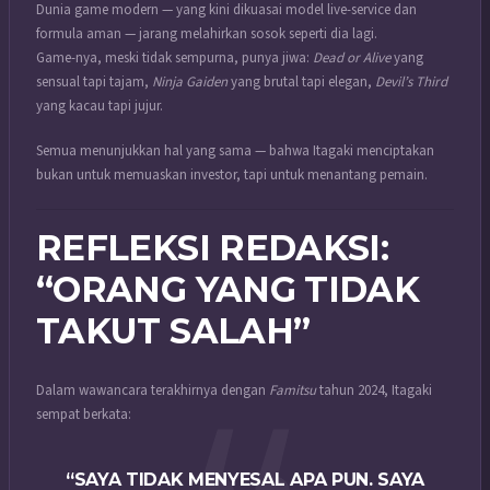
Dunia game modern — yang kini dikuasai model live-service dan
formula aman — jarang melahirkan sosok seperti dia lagi.
Game-nya, meski tidak sempurna, punya jiwa:
Dead or Alive
yang
sensual tapi tajam,
Ninja Gaiden
yang brutal tapi elegan,
Devil’s Third
yang kacau tapi jujur.
Semua menunjukkan hal yang sama — bahwa Itagaki menciptakan
bukan untuk memuaskan investor, tapi untuk menantang pemain.
REFLEKSI REDAKSI:
“ORANG YANG TIDAK
TAKUT SALAH”
Dalam wawancara terakhirnya dengan
Famitsu
tahun 2024, Itagaki
sempat berkata:
“SAYA TIDAK MENYESAL APA PUN. SAYA