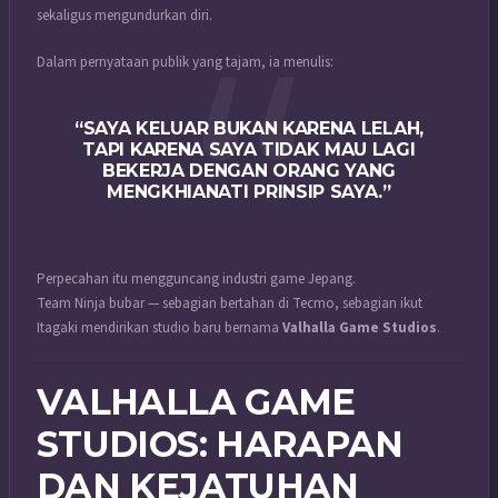
sekaligus mengundurkan diri.
Dalam pernyataan publik yang tajam, ia menulis:
“SAYA KELUAR BUKAN KARENA LELAH,
TAPI KARENA SAYA TIDAK MAU LAGI
BEKERJA DENGAN ORANG YANG
MENGKHIANATI PRINSIP SAYA.”
Perpecahan itu mengguncang industri game Jepang.
Team Ninja bubar — sebagian bertahan di Tecmo, sebagian ikut
Itagaki mendirikan studio baru bernama
Valhalla Game Studios
.
VALHALLA GAME
STUDIOS: HARAPAN
DAN KEJATUHAN