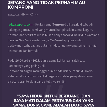
JEPANG YANG TIDAK PERNAH MAU
KOMPROMI
49
40
17/10/2025
jadwalesports.com
– Ketika nama
Tomonobu Itagaki
disebut di
kalangan gamer, reaksi yang muncul hampir selalu sama: kagum,
hormat, dan sedikit takut. Ia bukan hanya sosok di balik dua waralaba
besar —
Dead or Alive
dan
Ninja Gaiden
— tapi juga simbol
perlawanan terhadap arus utama industri game yang sering memuja
keamanan dan formula.
Pada
16 Oktober 2025
, dunia game kehilangan salah satu
karakternya yang paling unik.
Tomonobu Itagaki meninggal dunia pada usia 58 tahun di Tokyo.
Kabar ini dikonfirmasi oleh keluarganya melalui pernyataan resmi,
disertai pesan terakhir yang ditulisnya sendiri:
“SAYA HIDUP UNTUK BERJUANG, DAN
SAYA MATI DALAM PERTARUNGAN YANG
SAMA. DUNIA GAME ADALAH DOJO SAYA