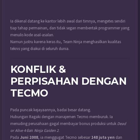
Ia dikenal datang ke kantor lebih awal dari timnya, mengetes sendiri
tiap tahap permainan, dan tidak segan membentak programmer yang
menulis kode asal-asalan.
Namun justru karena keras itu, Team Ninja menghasilkan kualitas
teknis yang diakui di seluruh dunia.
KONFLIK &
PERPISAHAN DENGAN
TECMO
Pada puncak kejayaannya, badai besar datang.
Hubungan Itagaki dengan manajemen Tecmo memburuk. Ia
menuding perusahaan gagal membayar bonus produksi untuk
Dead
or Alive 4
dan
Ninja Gaiden 2
.
Pada
Juni 2008
, ia menggugat Tecmo sebesar
148 juta yen
dan