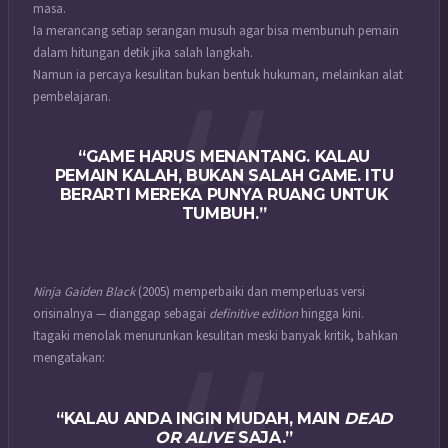
masa.
Ia merancang setiap serangan musuh agar bisa membunuh pemain
dalam hitungan detik jika salah langkah.
Namun ia percaya kesulitan bukan bentuk hukuman, melainkan alat
pembelajaran.
“GAME HARUS MENANTANG. KALAU
PEMAIN KALAH, BUKAN SALAH GAME. ITU
BERARTI MEREKA PUNYA RUANG UNTUK
TUMBUH.”
Ninja Gaiden Black
(2005) memperbaiki dan memperluas versi
orisinalnya — dianggap sebagai
definitive edition
hingga kini.
Itagaki menolak menurunkan kesulitan meski banyak kritik, bahkan
mengatakan:
“KALAU ANDA INGIN MUDAH, MAIN
DEAD
OR ALIVE
SAJA.”