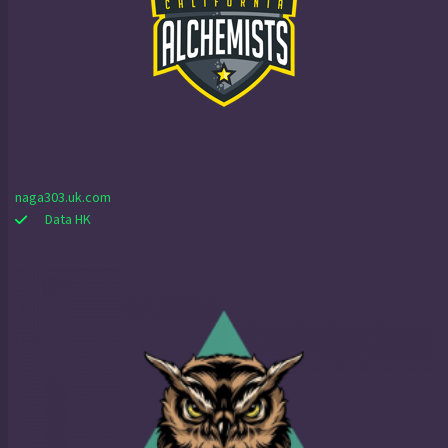
naga303.uk.com
Data HK