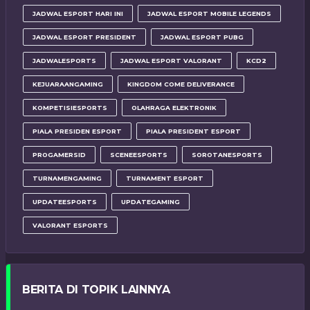
JADWAL ESPORT HARI INI
JADWAL ESPORT MOBILE LEGENDS
JADWAL ESPORT PRESIDENT
JADWAL ESPORT PUBG
JADWALESPORTS
JADWAL ESPORT VALORANT
KCD2
KEJUARAANGAMING
KINGDOM COME DELIVERANCE
KOMPETISIESPORTS
OLAHRAGA ELEKTRONIK
PIALA PRESIDEN ESPORT
PIALA PRESIDENT ESPORT
PROGAMERSID
SCENEESPORTS
SOROTANESPORTS
TURNAMENGAMING
TURNAMENT ESPORT
UPDATEESPORTS
UPDATEGAMING
VALORANT ESPORTS
BERITA DI TOPIK LAINNYA