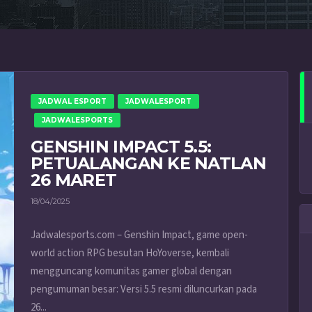
JADWAL ESPORT
JADWALESPORT
JADWALESPORTS
GENSHIN IMPACT 5.5:
PETUALANGAN KE NATLAN
26 MARET
18/04/2025
Jadwalesports.com – Genshin Impact, game open-
world action RPG besutan HoYoverse, kembali
mengguncang komunitas gamer global dengan
pengumuman besar: Versi 5.5 resmi diluncurkan pada
26...