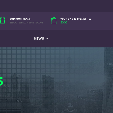
JOIN OUR TEAM!
YOUR BAG (0 ITEMS)
$
0.00
TRYOUTS@ALCHEMISTS.COM
NEWS
5