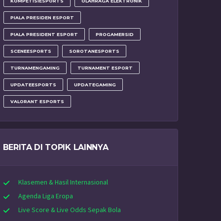
KOMPETISIESPORTS
OLAHRAGA ELEKTRONIK
PIALA PRESIDEN ESPORT
PIALA PRESIDENT ESPORT
PROGAMERSID
SCENEESPORTS
SOROTANESPORTS
TURNAMENGAMING
TURNAMENT ESPORT
UPDATEESPORTS
UPDATEGAMING
VALORANT ESPORTS
BERITA DI TOPIK LAINNYA
Klasemen & Hasil Internasional
Agenda Liga Eropa
Live Score & Live Odds Sepak Bola