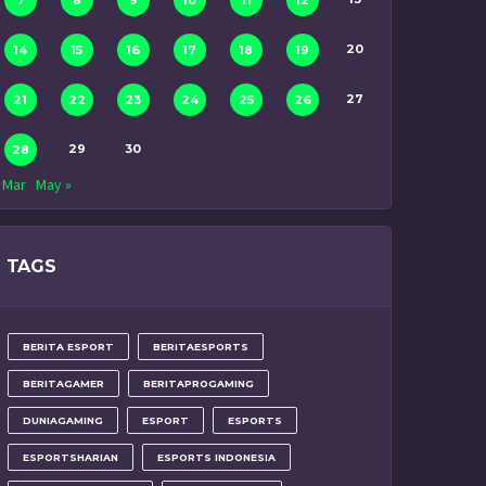
7
8
9
10
11
12
20
14
15
16
17
18
19
27
21
22
23
24
25
26
29
30
28
 Mar
May »
TAGS
BERITA ESPORT
BERITAESPORTS
BERITAGAMER
BERITAPROGAMING
DUNIAGAMING
ESPORT
ESPORTS
ESPORTSHARIAN
ESPORTS INDONESIA