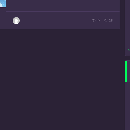
8
26
«