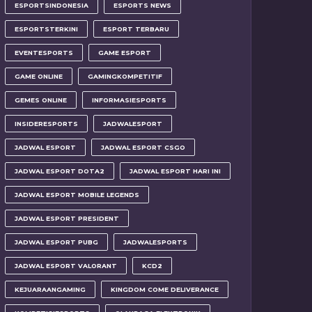
ESPORTSINDONESIA
ESPORTS NEWS
ESPORTSTERKINI
ESPORT TERBARU
EVENTESPORTS
GAME ESPORT
GAME ONLINE
GAMINGKOMPETITIF
GEMES ONLINE
INFORMASIESPORTS
INSIDERESPORTS
JADWALESPORT
JADWAL ESPORT
JADWAL ESPORT CSGO
JADWAL ESPORT DOTA2
JADWAL ESPORT HARI INI
JADWAL ESPORT MOBILE LEGENDS
JADWAL ESPORT PRESIDENT
JADWAL ESPORT PUBG
JADWALESPORTS
JADWAL ESPORT VALORANT
KCD2
KEJUARAANGAMING
KINGDOM COME DELIVERANCE