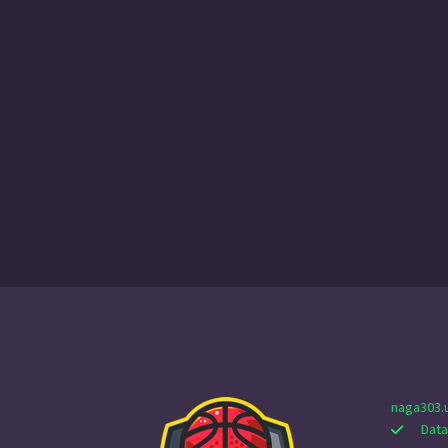
naga303.
Data