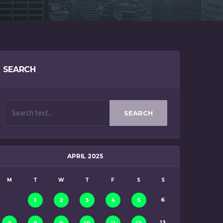
SEARCH
SEARCH
APRIL 2025
M
T
W
T
F
S
S
6
1
2
3
4
5
13