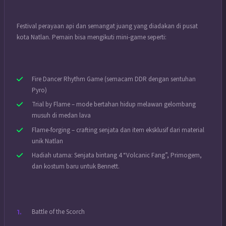
Festival perayaan api dan semangat juang yang diadakan di pusat
kota Natlan. Pemain bisa mengikuti mini-game seperti:
Fire Dancer Rhythm Game (semacam DDR dengan sentuhan
Pyro)
Trial by Flame – mode bertahan hidup melawan gelombang
musuh di medan lava
Flame-forging – crafting senjata dan item eksklusif dari material
unik Natlan
Hadiah utama: Senjata bintang 4 “Volcanic Fang”, Primogem,
dan kostum baru untuk Bennett.
Battle of the Scorch