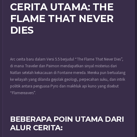
CERITA UTAMA: THE
FLAME THAT NEVER
DIES
Arc cerita baru dalam Versi 5.5 berjudul “The Flame That Never Dies”,
di mana Traveler dan Paimon mendapatkan sinyal misterius dari
Natlan setelah kekacauan di Fontaine mereda. Mereka pun bertualang
ke wilayah yang dilanda gejolak geologi, perpecahan suku, dan intrik
politik antara penguasa Pyro dan makhluk api kuno yang disebut
“Flamereavers”.
BEBERAPA POIN UTAMA DARI
ALUR CERITA: