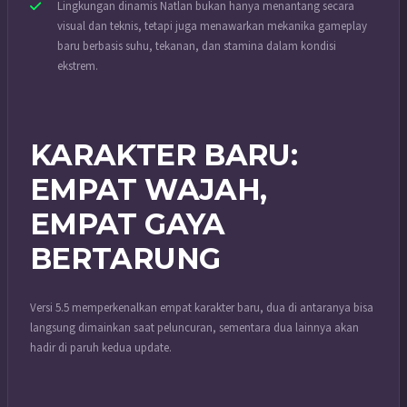
Lingkungan dinamis Natlan bukan hanya menantang secara
visual dan teknis, tetapi juga menawarkan mekanika gameplay
baru berbasis suhu, tekanan, dan stamina dalam kondisi
ekstrem.
KARAKTER BARU:
EMPAT WAJAH,
EMPAT GAYA
BERTARUNG
Versi 5.5 memperkenalkan empat karakter baru, dua di antaranya bisa
langsung dimainkan saat peluncuran, sementara dua lainnya akan
hadir di paruh kedua update.