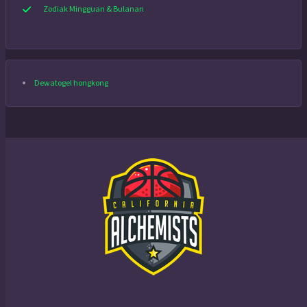
Zodiak Mingguan & Bulanan
Dewatogel hongkong