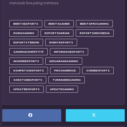
memasuki fase paling membara.
BERITAESPORTS
BERITAGAMER
BERITAPROGAMING
DUNIAGAMING
ESPORTSHARIAN
ESPORTSINDONESIA
ESPORTSTERKINI
EVENTESPORTS
GAMINGKOMPETITIF
INFORMASIESPORTS
INSIDERESPORTS
KEJUARAANGAMING
KOMPETISIESPORTS
PROGAMERSID
SCENEESPORTS
SOROTANESPORTS
TURNAMENGAMING
UPDATEESPORTS
UPDATEGAMING