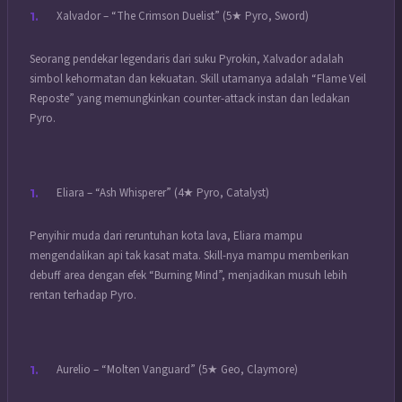
Xalvador – “The Crimson Duelist” (5★ Pyro, Sword)
Seorang pendekar legendaris dari suku Pyrokin, Xalvador adalah
simbol kehormatan dan kekuatan. Skill utamanya adalah “Flame Veil
Reposte” yang memungkinkan counter-attack instan dan ledakan
Pyro.
Eliara – “Ash Whisperer” (4★ Pyro, Catalyst)
Penyihir muda dari reruntuhan kota lava, Eliara mampu
mengendalikan api tak kasat mata. Skill-nya mampu memberikan
debuff area dengan efek “Burning Mind”, menjadikan musuh lebih
rentan terhadap Pyro.
Aurelio – “Molten Vanguard” (5★ Geo, Claymore)