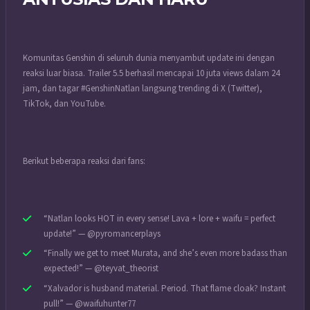
Komunitas Genshin di seluruh dunia menyambut update ini dengan
reaksi luar biasa. Trailer 5.5 berhasil mencapai 10 juta views dalam 24
jam, dan tagar #GenshinNatlan langsung trending di X (Twitter),
TikTok, dan YouTube.
Berikut beberapa reaksi dari fans:
“Natlan looks HOT in every sense! Lava + lore + waifu = perfect
update!” — @pyromancerplays
“Finally we get to meet Murata, and she’s even more badass than
expected!” — @teyvat_theorist
“Xalvador is husband material. Period. That flame cloak? Instant
pull!” — @waifuhunter77