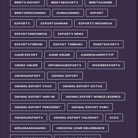
BERITA ESPORT
BERITAESPORTS
BERITAGAMER
BERITAPROGAMING
DUNIAGAMING
ESPORT
ESPORTS
ESPORTSHARIAN
ESPORTS INDONESIA
ESPORTSINDONESIA
ESPORTS NEWS
ESPORTSTERKINI
ESPORT TERBARU
EVENTESPORTS
GAME ESPORT
GAME ONLINE
GAMINGKOMPETITIF
GEMES ONLINE
INFORMASIESPORTS
INSIDERESPORTS
JADWALESPORT
JADWAL ESPORT
JADWAL ESPORT CSGO
JADWAL ESPORT DOTA2
JADWAL ESPORT HARI INI
JADWAL ESPORT MOBILE LEGENDS
JADWAL ESPORT PRESIDENT
JADWAL ESPORT PUBG
JADWALESPORTS
JADWAL ESPORT VALORANT
KCD2
KEJUARAANGAMING
KINGDOM COME DELIVERANCE