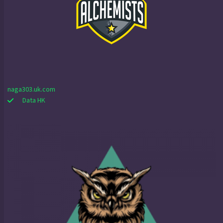
naga303.uk.com
Data HK