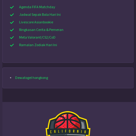
Agenda FIFA Matchday
Jadwal Sepak Bola Hari Ini
Livescore Asianbookie
Ringkasan Cerita & Pemeran
Meta Valorant/CS2/CoD
Ramalan Zodiak Hari Ini
Dewatogel hongkong