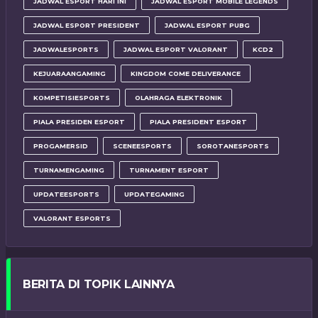
JADWAL ESPORT HARI INI
JADWAL ESPORT MOBILE LEGENDS
JADWAL ESPORT PRESIDENT
JADWAL ESPORT PUBG
JADWALESPORTS
JADWAL ESPORT VALORANT
KCD2
KEJUARAANGAMING
KINGDOM COME DELIVERANCE
KOMPETISIESPORTS
OLAHRAGA ELEKTRONIK
PIALA PRESIDEN ESPORT
PIALA PRESIDENT ESPORT
PROGAMERSID
SCENEESPORTS
SOROTANESPORTS
TURNAMENGAMING
TURNAMENT ESPORT
UPDATEESPORTS
UPDATEGAMING
VALORANT ESPORTS
BERITA DI TOPIK LAINNYA