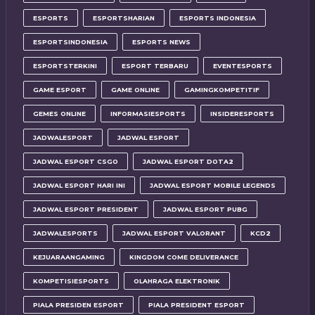
ESPORTS
ESPORTSHARIAN
ESPORTS INDONESIA
ESPORTSINDONESIA
ESPORTS NEWS
ESPORTSTERKINI
ESPORT TERBARU
EVENTESPORTS
GAME ESPORT
GAME ONLINE
GAMINGKOMPETITIF
GEMES ONLINE
INFORMASIESPORTS
INSIDERESPORTS
JADWALESPORT
JADWAL ESPORT
JADWAL ESPORT CSGO
JADWAL ESPORT DOTA2
JADWAL ESPORT HARI INI
JADWAL ESPORT MOBILE LEGENDS
JADWAL ESPORT PRESIDENT
JADWAL ESPORT PUBG
JADWALESPORTS
JADWAL ESPORT VALORANT
KCD2
KEJUARAANGAMING
KINGDOM COME DELIVERANCE
KOMPETISIESPORTS
OLAHRAGA ELEKTRONIK
PIALA PRESIDEN ESPORT
PIALA PRESIDENT ESPORT