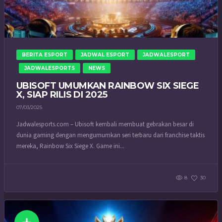
BERITA ESPORT
JADWAL ESPORT
JADWALESPORT
JADWALESPORTS
NEWS
UBISOFT UMUMKAN RAINBOW SIX SIEGE
X, SIAP RILIS DI 2025
07/03/2025
Jadwalesports.com – Ubisoft kembali membuat gebrakan besar di
dunia gaming dengan mengumumkan seri terbaru dari franchise taktis
mereka, Rainbow Six Siege X. Game ini...
8
30