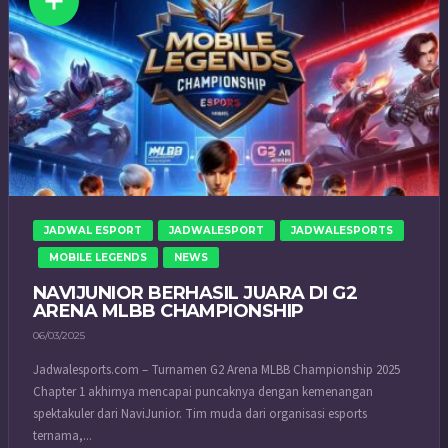
JADWAL ESPORT
JADWALESPORT
JADWALESPORTS
MOBILE LEGENDS
NEWS
NAVIJUNIOR BERHASIL JUARA DI G2
ARENA MLBB CHAMPIONSHIP
06/03/2025
Jadwalesports.com – Turnamen G2 Arena MLBB Championship 2025
Chapter 1 akhirnya mencapai puncaknya dengan kemenangan
spektakuler dari NaviJunior. Tim muda dari organisasi esports
ternama,...