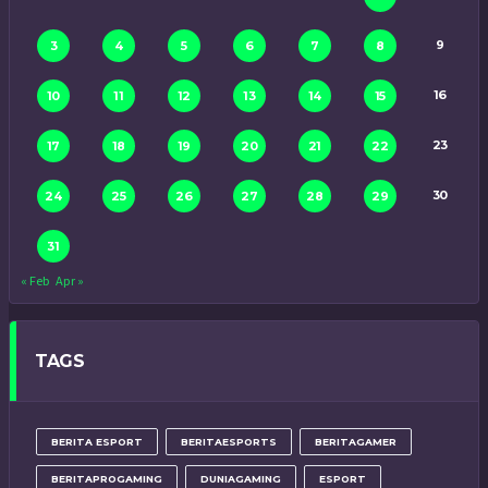
9
3
4
5
6
7
8
16
10
11
12
13
14
15
23
17
18
19
20
21
22
30
24
25
26
27
28
29
31
« Feb
Apr »
TAGS
BERITA ESPORT
BERITAESPORTS
BERITAGAMER
BERITAPROGAMING
DUNIAGAMING
ESPORT