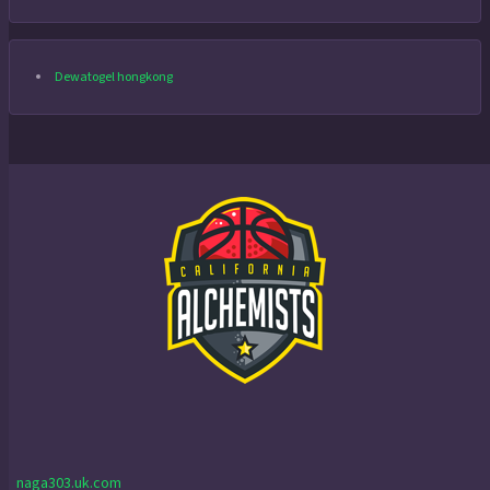
Dewatogel hongkong
naga303.uk.com