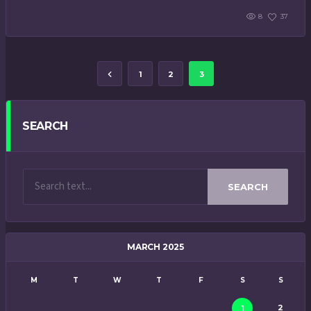
8
37
1
2
3
SEARCH
SEARCH
MARCH 2025
M
T
W
T
F
S
S
2
1