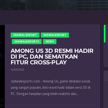
JADWAL ESPORT
JADWALESPORT
JADWALESPORTS
NEWS
AMONG US 3D RESMI HADIR
DI PC, DAN SEMATKAN
FITUR CROSS-PLAY
14/03/2025
Jadwalesports.com – Among Us, game deduksi sosial
yang sangat populer, kini resmi hadir dalam versi 3D di
PC. Dengan tampilan yang lebih realistis dan...