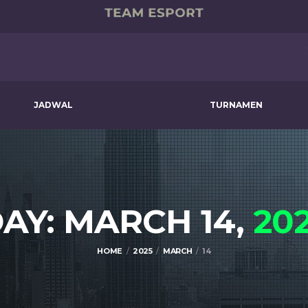
JADWAL
TURNAMEN
AY: MARCH 14,
20
HOME
2025
MARCH
14