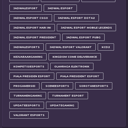
JADWALESPORT
JADWAL ESPORT
JADWAL ESPORT CSGO
JADWAL ESPORT DOTA2
JADWAL ESPORT HARI INI
JADWAL ESPORT MOBILE LEGENDS
JADWAL ESPORT PRESIDENT
JADWAL ESPORT PUBG
JADWALESPORTS
JADWAL ESPORT VALORANT
KCD2
KEJUARAANGAMING
KINGDOM COME DELIVERANCE
KOMPETISIESPORTS
OLAHRAGA ELEKTRONIK
PIALA PRESIDEN ESPORT
PIALA PRESIDENT ESPORT
PROGAMERSID
SCENEESPORTS
SOROTANESPORTS
TURNAMENGAMING
TURNAMENT ESPORT
UPDATEESPORTS
UPDATEGAMING
VALORANT ESPORTS