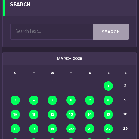
SEARCH
SEARCH
MARCH 2025
M
T
W
T
F
S
S
2
1
9
3
4
5
6
7
8
16
10
11
12
13
14
15
23
17
18
19
20
21
22