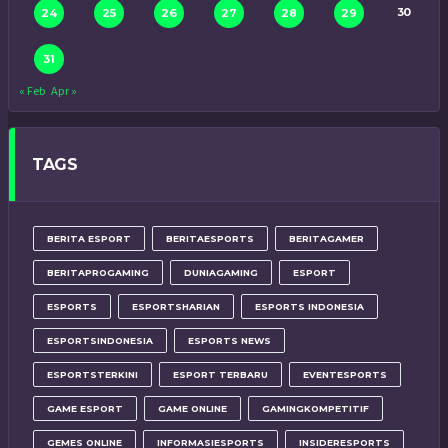
30
24
25
26
27
28
29
31
« Feb
Apr »
TAGS
BERITA ESPORT
BERITAESPORTS
BERITAGAMER
BERITAPROGAMING
DUNIAGAMING
ESPORT
ESPORTS
ESPORTSHARIAN
ESPORTS INDONESIA
ESPORTSINDONESIA
ESPORTS NEWS
ESPORTSTERKINI
ESPORT TERBARU
EVENTESPORTS
GAME ESPORT
GAME ONLINE
GAMINGKOMPETITIF
GEMES ONLINE
INFORMASIESPORTS
INSIDERESPORTS