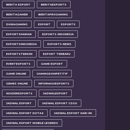
BERITA ESPORT
BERITAESPORTS
BERITAGAMER
BERITAPROGAMING
DUNIAGAMING
ESPORT
ESPORTS
ESPORTSHARIAN
ESPORTS INDONESIA
ESPORTSINDONESIA
ESPORTS NEWS
ESPORTSTERKINI
ESPORT TERBARU
EVENTESPORTS
GAME ESPORT
GAME ONLINE
GAMINGKOMPETITIF
GEMES ONLINE
INFORMASIESPORTS
INSIDERESPORTS
JADWALESPORT
JADWAL ESPORT
JADWAL ESPORT CSGO
JADWAL ESPORT DOTA2
JADWAL ESPORT HARI INI
JADWAL ESPORT MOBILE LEGENDS