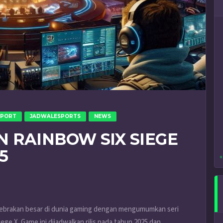
SPORT
JADWALESPORTS
NEWS
 RAINBOW SIX SIEGE
25
«
ebrakan besar di dunia gaming dengan mengumumkan seri
ege X. Game ini dijadwalkan rilis pada tahun 2025 dan