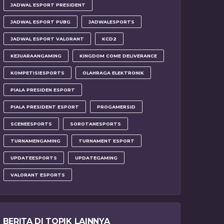
JADWAL ESPORT PRESIDENT
JADWAL ESPORT PUBG
JADWALESPORTS
JADWAL ESPORT VALORANT
KCD2
KEJUARAANGAMING
KINGDOM COME DELIVERANCE
KOMPETISIESPORTS
OLAHRAGA ELEKTRONIK
PIALA PRESIDEN ESPORT
PIALA PRESIDENT ESPORT
PROGAMERSID
SCENEESPORTS
SOROTANESPORTS
TURNAMENGAMING
TURNAMENT ESPORT
UPDATEESPORTS
UPDATEGAMING
VALORANT ESPORTS
BERITA DI TOPIK LAINNYA