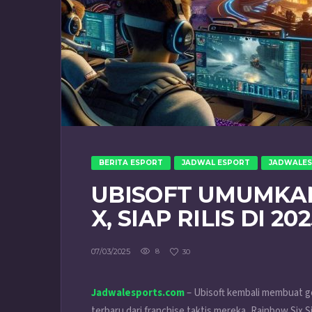
BERITA ESPORT
JADWAL ESPORT
JADWALE
UBISOFT UMUMKAN
X, SIAP RILIS DI 20
07/03/2025
8
30
Jadwalesports.com
– Ubisoft kembali membuat g
terbaru dari franchise taktis mereka, Rainbow Six Si