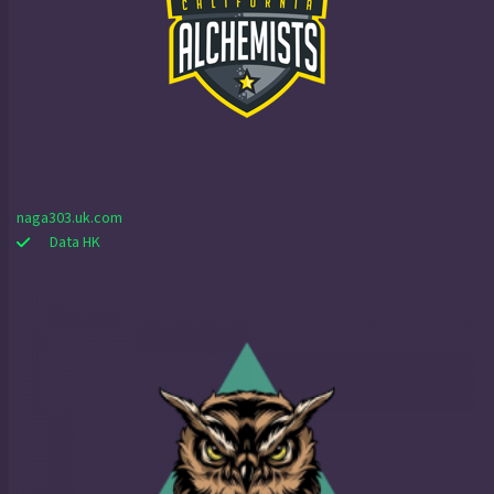
naga303.uk.com
Data HK