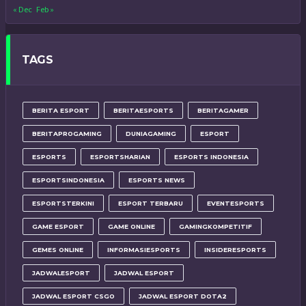
« Dec
Feb »
TAGS
BERITA ESPORT
BERITAESPORTS
BERITAGAMER
BERITAPROGAMING
DUNIAGAMING
ESPORT
ESPORTS
ESPORTSHARIAN
ESPORTS INDONESIA
ESPORTSINDONESIA
ESPORTS NEWS
ESPORTSTERKINI
ESPORT TERBARU
EVENTESPORTS
GAME ESPORT
GAME ONLINE
GAMINGKOMPETITIF
GEMES ONLINE
INFORMASIESPORTS
INSIDERESPORTS
JADWALESPORT
JADWAL ESPORT
JADWAL ESPORT CSGO
JADWAL ESPORT DOTA2