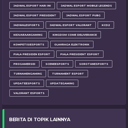
JADWAL ESPORT HARI INI
JADWAL ESPORT MOBILE LEGENDS
JADWAL ESPORT PRESIDENT
JADWAL ESPORT PUBG
JADWALESPORTS
JADWAL ESPORT VALORANT
KCD2
KEJUARAANGAMING
KINGDOM COME DELIVERANCE
KOMPETISIESPORTS
OLAHRAGA ELEKTRONIK
PIALA PRESIDEN ESPORT
PIALA PRESIDENT ESPORT
PROGAMERSID
SCENEESPORTS
SOROTANESPORTS
TURNAMENGAMING
TURNAMENT ESPORT
UPDATEESPORTS
UPDATEGAMING
VALORANT ESPORTS
BERITA DI TOPIK LAINNYA