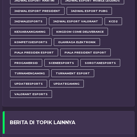
JADWAL ESPORT HARI INI
JADWAL ESPORT MOBILE LEGENDS
JADWAL ESPORT PRESIDENT
JADWAL ESPORT PUBG
JADWALESPORTS
JADWAL ESPORT VALORANT
KCD2
KEJUARAANGAMING
KINGDOM COME DELIVERANCE
KOMPETISIESPORTS
OLAHRAGA ELEKTRONIK
PIALA PRESIDEN ESPORT
PIALA PRESIDENT ESPORT
PROGAMERSID
SCENEESPORTS
SOROTANESPORTS
TURNAMENGAMING
TURNAMENT ESPORT
UPDATEESPORTS
UPDATEGAMING
VALORANT ESPORTS
BERITA DI TOPIK LAINNYA