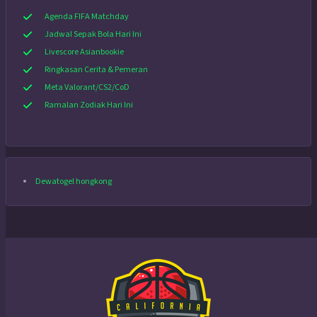
Agenda FIFA Matchday
Jadwal Sepak Bola Hari Ini
Livescore Asianbookie
Ringkasan Cerita & Pemeran
Meta Valorant/CS2/CoD
Ramalan Zodiak Hari Ini
Dewatogel hongkong