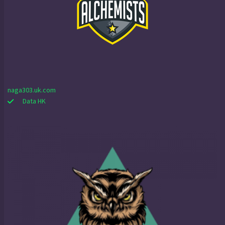
naga303.uk.com
Data HK