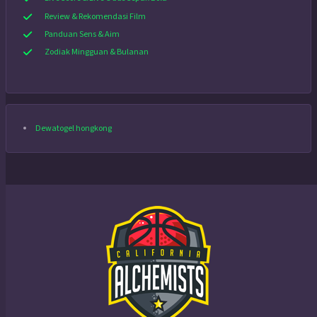
Review & Rekomendasi Film
Panduan Sens & Aim
Zodiak Mingguan & Bulanan
Dewatogel hongkong