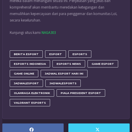
mereka dalam menangani situasi ini. Penjelasan yang jelas dan
komprehensif akan membantu meredakan ketegangan dan
memulihkan kepercayaan dari para penggemar dan komunitas LoL
secara keseluruhan.
Kunjungi situs kami
NAGA303
BERITA ESPORT
ESPORT
ESPORTS
ESPORTS INDONESIA
ESPORTS NEWS
GAME ESPORT
GAME ONLINE
JADWAL ESPORT HARI INI
JADWALESPORT
JADWALESPORTS
OLAHRAGA ELEKTRONIK
PIALA PRESIDENT ESPORT
VALORANT ESPORTS