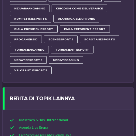
KEJUARAANGAMING
KINGDOM COME DELIVERANCE
KOMPETISIESPORTS
OLAHRAGA ELEKTRONIK
PIALA PRESIDEN ESPORT
PIALA PRESIDENT ESPORT
PROGAMERSID
SCENEESPORTS
SOROTANESPORTS
TURNAMENGAMING
TURNAMENT ESPORT
UPDATEESPORTS
UPDATEGAMING
VALORANT ESPORTS
BERITA DI TOPIK LAINNYA
Klasemen & Hasil Internasional
Agenda Liga Eropa
Live Score & Live Odds Sepak Bola