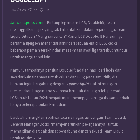
DOUBLELIFT
43
48
13/03/2024
Jadwalesports.com
– Bintang legendaris LCS, Doublelift, telah
meninggalkan jejak yang tak terbantahkan dalam sejarah liga. Team
Liquid Dituduh “Menghancurkan” Karier LCS Doublelift Pensiunnya
bersama Bjergsen menandai akhir dari sebuah era di LCS, ketika
beberapa pemain terakhir dari masa-masa awal liga tersebut mundur
untuk mengejar hal lain.
Namun, tampaknya pensiun Doublelift adalah hasil dari lebih dari
sekadar keinginannya untuk keluar dari LCS; pada satu titik, dia
bahkan ingin bergabung dengan
Team Liquid
. Hal ini mungkin
menjelaskan bagaimana sikapnya berubah dari ingin tetap berada di
LCS untuk tahun 2024 menjadi ingin meninggalkan liga itu sama sekali
hanya beberapa bulan kemudian.
Doublelift mengklaim bahwa selama negosiasi dengan Team Liquid,
General Manager Dodo “mempertaruhkan pekerjaannya” untuk
memastikan dia tidak dapat bergabung dengan skuad Team Liquid
untuk musim 2024.