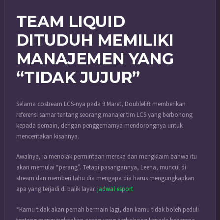
TEAM LIQUID
DITUDUH MEMILIKI
MANAJEMEN YANG
“TIDAK JUJUR”
Selama costream LCS-nya pada 9 Maret, Doublelift memberikan
referensi samar tentang seorang manajer tim LCS yang berbohong
kepada pemain, dengan penggemarnya mendorongnya untuk
menceritakan kisahnya.
Awalnya, ia menolak permintaan mereka dan mengklaim bahwa itu
akan memulai “perang”. Tetapi pasangannya, Leena, muncul di
stream dan memberi tahu dia mengapa dia harus mengungkapkan
apa yang terjadi di balik layar.
jadwal esport
“Kamu tidak akan pernah bermain lagi, dan kamu tidak boleh peduli