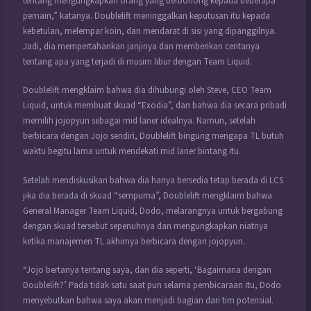
tentang mengungkapkan orang yang berbohong kepada beberapa
pemain,” katanya. Doublelift meninggalkan keputusan itu kepada
kebetulan, melempar koin, dan mendarat di sisi yang dipanggilnya.
Jadi, dia mempertahankan janjinya dan memberikan ceritanya
tentang apa yang terjadi di musim libur dengan Team Liquid.
Doublelift mengklaim bahwa dia dihubungi oleh Steve, CEO Team
Liquid, untuk membuat skuad “Exodia”, dan bahwa dia secara pribadi
memilih jojopyun sebagai mid laner idealnya. Namun, setelah
berbicara dengan Jojo sendiri, Doublelift bingung mengapa TL butuh
waktu begitu lama untuk mendekati mid laner bintang itu.
Setelah mendiskusikan bahwa dia hanya bersedia tetap berada di LCS
jika dia berada di skuad “sempurna”, Doublelift mengklaim bahwa
General Manager Team Liquid, Dodo, melarangnya untuk bergabung
dengan skuad tersebut sepenuhnya dan mengungkapkan niatnya
ketika manajemen TL akhirnya berbicara dengan jojopyun.
“Jojo bertanya tentang saya, dan dia seperti, ‘Bagaimana dengan
Doublelift?’ Pada tidak satu saat pun selama pembicaraan itu, Dodo
menyebutkan bahwa saya akan menjadi bagian dari tim potensial.