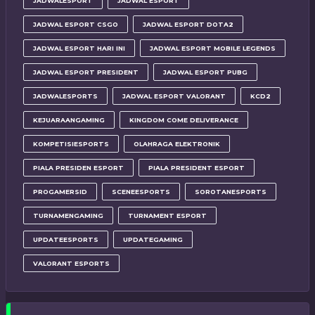
JADWALESPORT
JADWAL ESPORT
JADWAL ESPORT CSGO
JADWAL ESPORT DOTA2
JADWAL ESPORT HARI INI
JADWAL ESPORT MOBILE LEGENDS
JADWAL ESPORT PRESIDENT
JADWAL ESPORT PUBG
JADWALESPORTS
JADWAL ESPORT VALORANT
KCD2
KEJUARAANGAMING
KINGDOM COME DELIVERANCE
KOMPETISIESPORTS
OLAHRAGA ELEKTRONIK
PIALA PRESIDEN ESPORT
PIALA PRESIDENT ESPORT
PROGAMERSID
SCENEESPORTS
SOROTANESPORTS
TURNAMENGAMING
TURNAMENT ESPORT
UPDATEESPORTS
UPDATEGAMING
VALORANT ESPORTS