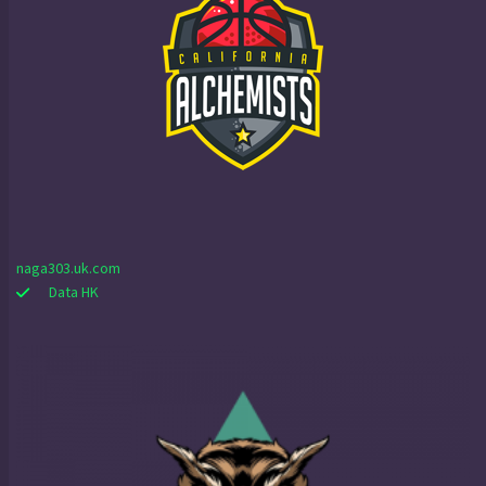
naga303.uk.com
Data HK