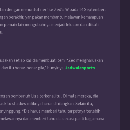
utan dengan menuntut nerf ke Zed’s W pada 14 September .
yangan berakhir, yang akan membantu melawan kemampuan
an pemain lain mengubahnya menjadi lelucon dan diikuti
u.
rusakan setiap kali dia membuat item. “Zed mengharuskan
an itu benar-benar gila,” bunyinya.
Jadwalesports
gan pembunuh Liga terkenal itu . Di mata mereka, dia
ck to shadow miliknya harus dihilangkan. Selain itu,
yinggung. “Dia harus memberi tahu targetnya terlebih
 melawannya dan memberi tahu dia secara pasti bagaimana