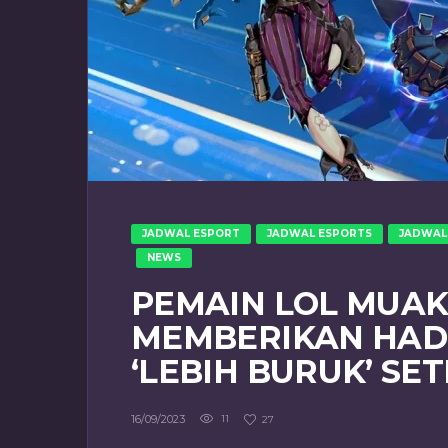
JADWAL ESPORT
JADWAL ESPORTS
JADWAL
NEWS
PEMAIN LOL MUAK
MEMBERIKAN HAD
‘LEBIH BURUK’ SE
16/09/2023
11
27