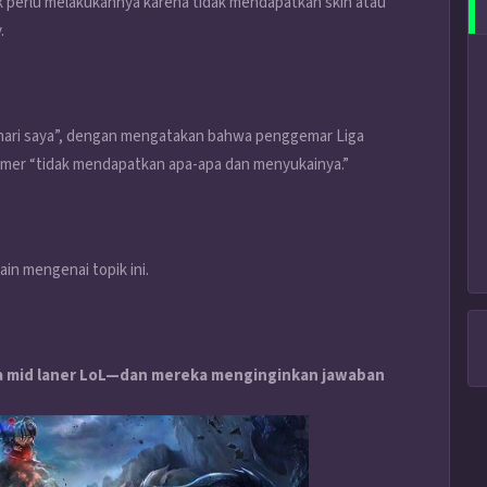
ak perlu melakukannya karena tidak mendapatkan skin atau
.
hari saya”, dengan mengatakan bahwa penggemar Liga
mer “tidak mendapatkan apa-apa dan menyukainya.”
in mengenai topik ini.
a mid laner LoL—dan mereka menginginkan jawaban