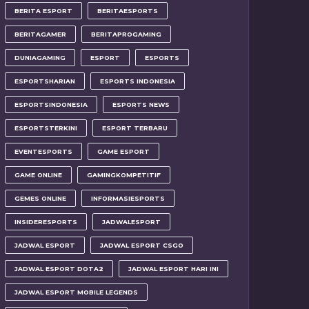
BERITA ESPORT
BERITAESPORTS
BERITAGAMER
BERITAPROGAMING
DUNIAGAMING
ESPORT
ESPORTS
ESPORTSHARIAN
ESPORTS INDONESIA
ESPORTSINDONESIA
ESPORTS NEWS
ESPORTSTERKINI
ESPORT TERBARU
EVENTESPORTS
GAME ESPORT
GAME ONLINE
GAMINGKOMPETITIF
GEMES ONLINE
INFORMASIESPORTS
INSIDERESPORTS
JADWALESPORT
JADWAL ESPORT
JADWAL ESPORT CSGO
JADWAL ESPORT DOTA2
JADWAL ESPORT HARI INI
JADWAL ESPORT MOBILE LEGENDS