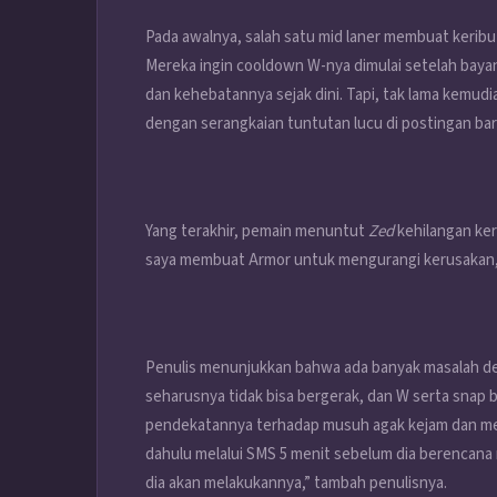
Pada awalnya, salah satu mid laner membuat kerib
Mereka ingin cooldown W-nya dimulai setelah ba
dan kehebatannya sejak dini. Tapi, tak lama kemudi
dengan serangkaian tuntutan lucu di postingan bar
Yang terakhir, pemain menuntut
Zed
kehilangan ke
saya membuat Armor untuk mengurangi kerusakan, d
Penulis menunjukkan bahwa ada banyak masalah den
seharusnya tidak bisa bergerak, dan W serta snap ba
pendekatannya terhadap musuh agak kejam dan men
dahulu melalui SMS 5 menit sebelum dia berencana
dia akan melakukannya,” tambah penulisnya.