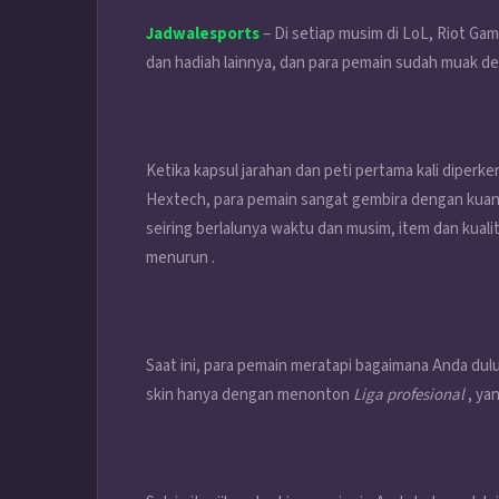
Jadwalesports
– Di setiap musim di
LoL
, Riot Ga
dan hadiah lainnya, dan para pemain sudah muak den
Ketika kapsul jarahan dan peti pertama kali diperk
Hextech, para pemain sangat gembira dengan kuant
seiring berlalunya waktu dan musim, item dan kual
menurun .
Saat ini, para pemain meratapi bagaimana Anda du
skin hanya dengan menonton
Liga profesional
, ya