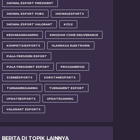
JADWAL ESPORT PRESIDENT
JADWAL ESPORT PUBG
JADWALESPORTS
JADWAL ESPORT VALORANT
KCD2
KEJUARAANGAMING
KINGDOM COME DELIVERANCE
KOMPETISIESPORTS
OLAHRAGA ELEKTRONIK
PIALA PRESIDEN ESPORT
PIALA PRESIDENT ESPORT
PROGAMERSID
SCENEESPORTS
SOROTANESPORTS
TURNAMENGAMING
TURNAMENT ESPORT
UPDATEESPORTS
UPDATEGAMING
VALORANT ESPORTS
BERITA DI TOPIK LAINNYA