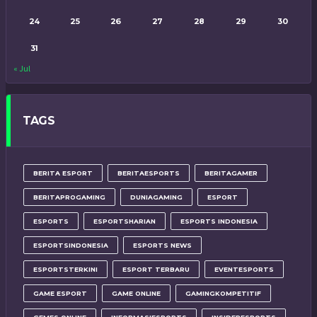
24
25
26
27
28
29
30
31
« Jul
TAGS
BERITA ESPORT
BERITAESPORTS
BERITAGAMER
BERITAPROGAMING
DUNIAGAMING
ESPORT
ESPORTS
ESPORTSHARIAN
ESPORTS INDONESIA
ESPORTSINDONESIA
ESPORTS NEWS
ESPORTSTERKINI
ESPORT TERBARU
EVENTESPORTS
GAME ESPORT
GAME ONLINE
GAMINGKOMPETITIF