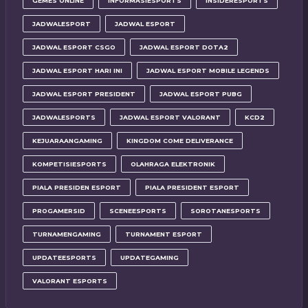
GEMES ONLINE
INFORMASIESPORTS
INSIDERESPORTS
JADWALESPORT
JADWAL ESPORT
JADWAL ESPORT CSGO
JADWAL ESPORT DOTA2
JADWAL ESPORT HARI INI
JADWAL ESPORT MOBILE LEGENDS
JADWAL ESPORT PRESIDENT
JADWAL ESPORT PUBG
JADWALESPORTS
JADWAL ESPORT VALORANT
KCD2
KEJUARAANGAMING
KINGDOM COME DELIVERANCE
KOMPETISIESPORTS
OLAHRAGA ELEKTRONIK
PIALA PRESIDEN ESPORT
PIALA PRESIDENT ESPORT
PROGAMERSID
SCENEESPORTS
SOROTANESPORTS
TURNAMENGAMING
TURNAMENT ESPORT
UPDATEESPORTS
UPDATEGAMING
VALORANT ESPORTS