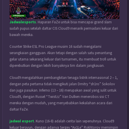
Jadwalesports
. Haparan FaZe untuk bisa mencapai grand slam
sudah pupus setelah daftar CIS Cloud9 menarik permadani keluar dari
bawah mereka.
Counter Strike ESL Pro League musim 16 sudah mengalami
serangkaian gangguan. Akan tetapi dengan salah satu penantang
gelar utama sekarang keluar dari turnamen, itu membuat trofi untuk
diperebutkan dengan lebih banyaknya tim dalam jangkauan.
Cloud9 mengalahkan pembangkitan tenaga listrik internasional 2 – 1,
dengan peta pertama tidak mengikuti jalan Dmitry “sh1ro” Sokolov
dan juga pasukan. Inferno (13 – 16) merupakan awal yang sulit untuk
Cloud9, dengan Russel “Twistzz” Van Dulken menerobos sisi CT
mereka dengan mudah, yang menyebabkan kekalahan acara dari
daftar FaZe.
jadwal esport
. Kuno (16-8) adalah cerita lain sepenuhnya. Cloud9
keluar berayun, dengan adanya Sergey “Ax1Le” Rykhtorov memimpin