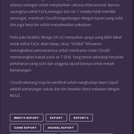
adanya serangan untuk menjatuhkan raksasa internasional. Namun
sayangnya untuk FaZe,serangan dari sisi T mereka tidak memiliki
semangat, membuat Cloud9 bergantungan dengan tujuan yang solid
dan juga kerja tim untuk menyelesaikan pekerjaan.
Pada peta terakhir, Mirage (16-11) merupakan upaya yang lebih dekat
untuk daftar FaZe. Akan tetapi, Abay “HObbit” Khasenov
meningkatkan permainannya untuk membantu roster Cloud9
memenangkan babak pada ssi T (9-6). Yang tersisa sekarang hanyalah
pertahanan yang solid dari anggota squad lainnya untuk meraih
kemenangan.
Cloud9 sekarang maju ke semifinal untuk menghadapi team LIquid
setelah pertarungan sukses dari tim Amerika Utara melawan dengan
MOUZ.
BERITA ESPORT
ESPORT
ESPORTS
GAME ESPORT
JADWAL ESPORT