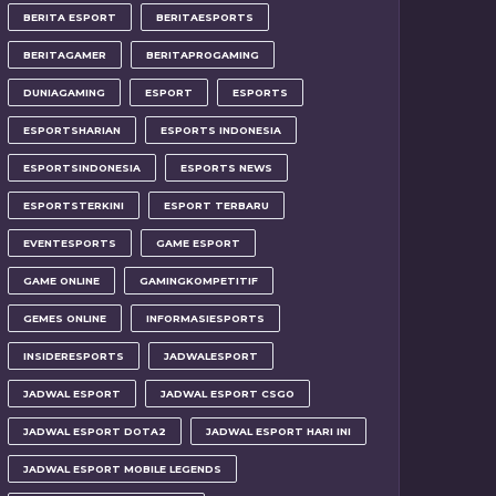
BERITA ESPORT
BERITAESPORTS
BERITAGAMER
BERITAPROGAMING
DUNIAGAMING
ESPORT
ESPORTS
ESPORTSHARIAN
ESPORTS INDONESIA
ESPORTSINDONESIA
ESPORTS NEWS
ESPORTSTERKINI
ESPORT TERBARU
EVENTESPORTS
GAME ESPORT
GAME ONLINE
GAMINGKOMPETITIF
GEMES ONLINE
INFORMASIESPORTS
INSIDERESPORTS
JADWALESPORT
JADWAL ESPORT
JADWAL ESPORT CSGO
JADWAL ESPORT DOTA2
JADWAL ESPORT HARI INI
JADWAL ESPORT MOBILE LEGENDS