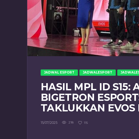
JADWAL ESPORT
JADWALESPORT
JADWALE
HASIL MPL ID S15: 
BIGETRON ESPOR
TAKLUKKAN EVOS
15/07/2025
218
115