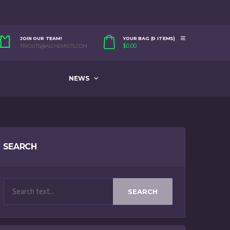
JOIN OUR TEAM!
YOUR BAG (0 ITEMS)
$
0.00
TRYOUTS@ALCHEMISTS.COM
NEWS
SEARCH
SEARCH