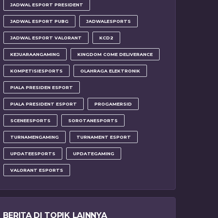
JADWAL ESPORT PRESIDENT
JADWAL ESPORT PUBG
JADWALESPORTS
JADWAL ESPORT VALORANT
KCD2
KEJUARAANGAMING
KINGDOM COME DELIVERANCE
KOMPETISIESPORTS
OLAHRAGA ELEKTRONIK
PIALA PRESIDEN ESPORT
PIALA PRESIDENT ESPORT
PROGAMERSID
SCENEESPORTS
SOROTANESPORTS
TURNAMENGAMING
TURNAMENT ESPORT
UPDATEESPORTS
UPDATEGAMING
VALORANT ESPORTS
BERITA DI TOPIK LAINNYA