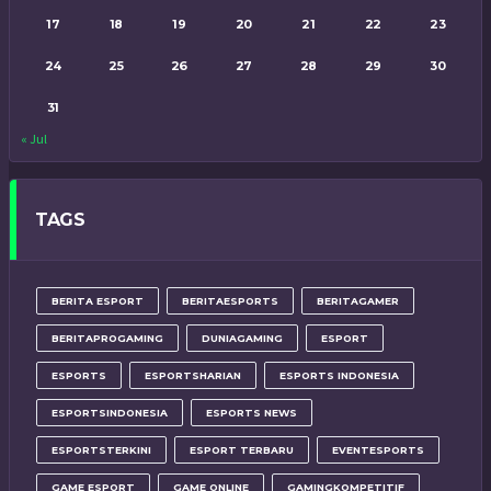
17
18
19
20
21
22
23
24
25
26
27
28
29
30
31
« Jul
TAGS
BERITA ESPORT
BERITAESPORTS
BERITAGAMER
BERITAPROGAMING
DUNIAGAMING
ESPORT
ESPORTS
ESPORTSHARIAN
ESPORTS INDONESIA
ESPORTSINDONESIA
ESPORTS NEWS
ESPORTSTERKINI
ESPORT TERBARU
EVENTESPORTS
GAME ESPORT
GAME ONLINE
GAMINGKOMPETITIF