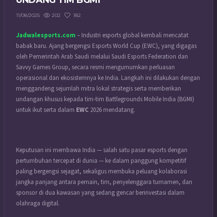
UNDANG TIM BGMI
202
182
11/08/2025
Jadwalesports.com
– Industri esports global kembali mencatat
babak baru. Ajang bergengsi Esports World Cup (EWC), yang digagas
oleh Pemerintah Arab Saudi melalui Saudi Esports Federation dan
Savvy Games Group, secara resmi mengumumkan perluasan
operasional dan ekosistemnya ke India. Langkah ini dilakukan dengan
menggandeng sejumlah mitra lokal strategis serta memberikan
undangan khusus kepada tim-tim Battlegrounds Mobile India (BGMI)
untuk ikut serta dalam
EWC
2026 mendatang.
Keputusan ini membawa India — salah satu pasar esports dengan
pertumbuhan tercepat di dunia — ke dalam panggung kompetitif
paling bergengsi sejagat, sekaligus membuka peluang kolaborasi
jangka panjang antara pemain, tim, penyelenggara turnamen, dan
sponsor di dua kawasan yang sedang gencar berinvestasi dalam
olahraga digital.