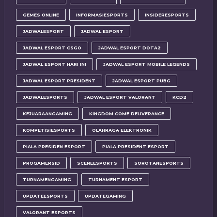
GEMES ONLINE
INFORMASIESPORTS
INSIDERESPORTS
JADWALESPORT
JADWAL ESPORT
JADWAL ESPORT CSGO
JADWAL ESPORT DOTA2
JADWAL ESPORT HARI INI
JADWAL ESPORT MOBILE LEGENDS
JADWAL ESPORT PRESIDENT
JADWAL ESPORT PUBG
JADWALESPORTS
JADWAL ESPORT VALORANT
KCD2
KEJUARAANGAMING
KINGDOM COME DELIVERANCE
KOMPETISIESPORTS
OLAHRAGA ELEKTRONIK
PIALA PRESIDEN ESPORT
PIALA PRESIDENT ESPORT
PROGAMERSID
SCENEESPORTS
SOROTANESPORTS
TURNAMENGAMING
TURNAMENT ESPORT
UPDATEESPORTS
UPDATEGAMING
VALORANT ESPORTS