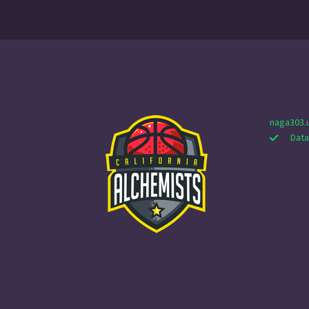
naga303.
Data