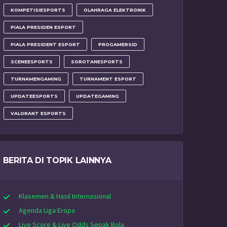
KOMPETISIESPORTS
OLAHRAGA ELEKTRONIK
PIALA PRESIDEN ESPORT
PIALA PRESIDENT ESPORT
PROGAMERSID
SCENEESPORTS
SOROTANESPORTS
TURNAMENGAMING
TURNAMENT ESPORT
UPDATEESPORTS
UPDATEGAMING
VALORANT ESPORTS
BERITA DI TOPIK LAINNYA
Klasemen & Hasil Internasional
Agenda Liga Eropa
Live Score & Live Odds Sepak Bola