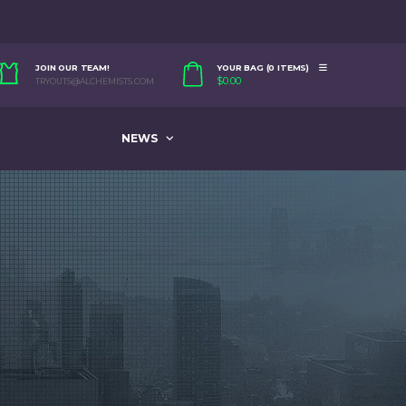
JOIN OUR TEAM!
YOUR BAG (0 ITEMS)
$
0.00
TRYOUTS@ALCHEMISTS.COM
NEWS