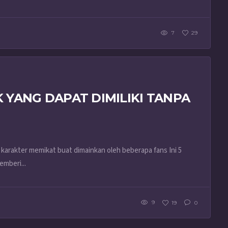
7
29
K YANG DAPAT DIMILIKI TANPA
arakter memikat buat dimainkan oleh beberapa fans Ini 5
mberi...
9
19
0