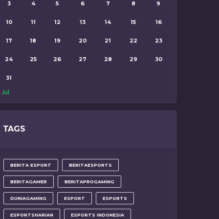
3
4
5
6
7
8
9
10
11
12
13
14
15
16
17
18
19
20
21
22
23
24
25
26
27
28
29
30
31
 Jul
TAGS
BERITA ESPORT
BERITAESPORTS
BERITAGAMER
BERITAPROGAMING
DUNIAGAMING
ESPORT
ESPORTS
ESPORTSHARIAN
ESPORTS INDONESIA