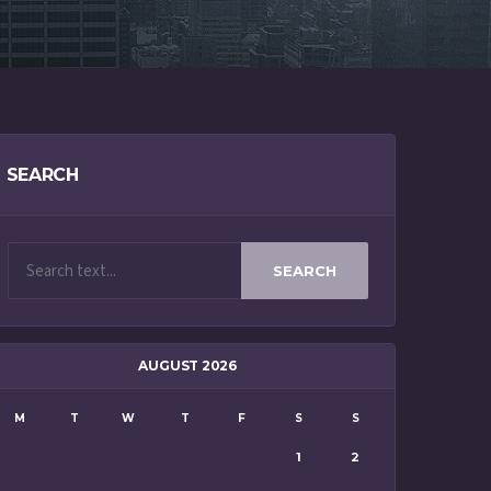
SEARCH
SEARCH
AUGUST 2026
M
T
W
T
F
S
S
1
2