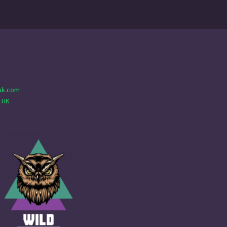
uk.com
 HK