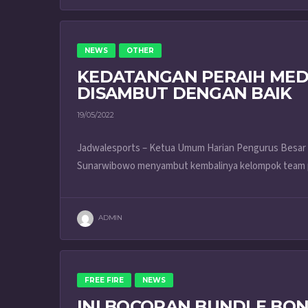
NEWS
OTHER
KEDATANGAN PERAIH MEDA
DISAMBUT DENGAN BAIK
19/05/2022
Jadwalesports – Ketua Umum Harian Pengurus Besar 
Sunarwibowo menyambut kembalinya kelompok team pe
ADMIN
FREE FIRE
NEWS
INI BOCORAN BUNDLE BON