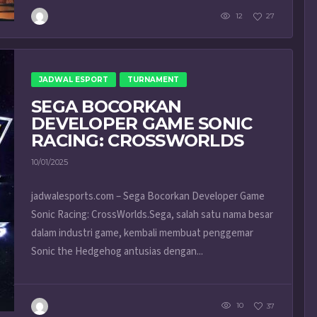
12
27
JADWAL ESPORT
TURNAMENT
SEGA BOCORKAN
DEVELOPER GAME SONIC
RACING: CROSSWORLDS
10/01/2025
jadwalesports.com – Sega Bocorkan Developer Game
Sonic Racing: CrossWorlds.Sega, salah satu nama besar
dalam industri game, kembali membuat penggemar
Sonic the Hedgehog antusias dengan...
10
37