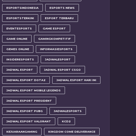
ESPORTSINDONESIA
ESPORTS NEWS
ESPORTSTERKINI
ESPORT TERBARU
EVENTESPORTS
GAME ESPORT
GAME ONLINE
GAMINGKOMPETITIF
GEMES ONLINE
INFORMASIESPORTS
INSIDERESPORTS
JADWALESPORT
JADWAL ESPORT
JADWAL ESPORT CSGO
JADWAL ESPORT DOTA2
JADWAL ESPORT HARI INI
JADWAL ESPORT MOBILE LEGENDS
JADWAL ESPORT PRESIDENT
JADWAL ESPORT PUBG
JADWALESPORTS
JADWAL ESPORT VALORANT
KCD2
KEJUARAANGAMING
KINGDOM COME DELIVERANCE