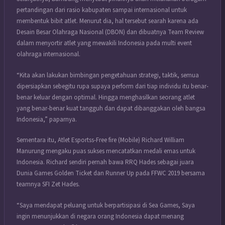
pertandingan dari rasio kabupaten sampai internasional untuk
membentuk bibit atlet. Menurut dia, hal tersebut searah karena ada
Desain Besar Olahraga Nasional (DBON) dan dibuatnya Team Review
dalam menyortir atlet yang mewakili Indonesia pada multi event
olahraga internasional.
“Kita akan lakukan bimbingan pengetahuan strategi, taktik, semua
dipersiapkan sebegitu rupa supaya perform dari tiap individu itu benar-
benar keluar dengan optimal. Hingga menghasilkan seorang atlet
yang benar-benar kuat tangguh dan dapat dibanggakan oleh bangsa
Indonesia,” paparnya.
Sementara itu, Atlet Esportss-Free fire (Mobile) Richard William
Manurung mengaku puas sukses mencatatkan medali emas untuk
Indonesia. Richard sendiri pernah bawa RRQ Hades sebagai juara
Dunia Games Golden Ticket dan Runner Up pada FFWC 2019 bersama
teamnya SFI Zet Hades.
“Saya mendapat peluang untuk berpartisipasi di Sea Games, Saya
ingin menunjukkan di negara orang Indonesia dapat menang