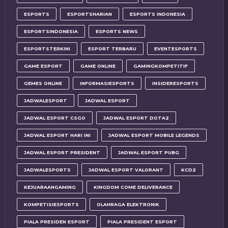
ESPORTS
ESPORTSHARIAN
ESPORTS INDONESIA
ESPORTSINDONESIA
ESPORTS NEWS
ESPORTSTERKINI
ESPORT TERBARU
EVENTESPORTS
GAME ESPORT
GAME ONLINE
GAMINGKOMPETITIF
GEMES ONLINE
INFORMASIESPORTS
INSIDERESPORTS
JADWALESPORT
JADWAL ESPORT
JADWAL ESPORT CSGO
JADWAL ESPORT DOTA2
JADWAL ESPORT HARI INI
JADWAL ESPORT MOBILE LEGENDS
JADWAL ESPORT PRESIDENT
JADWAL ESPORT PUBG
JADWALESPORTS
JADWAL ESPORT VALORANT
KCD2
KEJUARAANGAMING
KINGDOM COME DELIVERANCE
KOMPETISIESPORTS
OLAHRAGA ELEKTRONIK
PIALA PRESIDEN ESPORT
PIALA PRESIDENT ESPORT