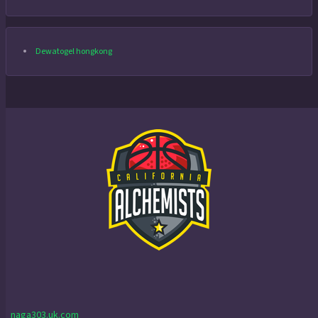
Dewatogel hongkong
naga303.uk.com