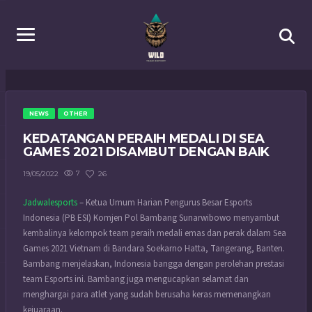
NEWS
OTHER
KEDATANGAN PERAIH MEDALI DI SEA
GAMES 2021 DISAMBUT DENGAN BAIK
7
26
19/05/2022
Jadwalesports
– Ketua Umum Harian Pengurus Besar Esports
Indonesia (PB ESI) Komjen Pol Bambang Sunarwibowo menyambut
kembalinya kelompok team peraih medali emas dan perak dalam Sea
Games 2021 Vietnam di Bandara Soekarno Hatta, Tangerang, Banten.
Bambang menjelaskan, Indonesia bangga dengan perolehan prestasi
team Esports ini. Bambang juga mengucapkan selamat dan
menghargai para atlet yang sudah berusaha keras memenangkan
kejuaraan.