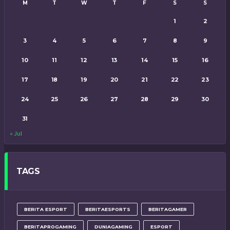
M
T
W
T
F
S
S
1
2
3
4
5
6
7
8
9
10
11
12
13
14
15
16
17
18
19
20
21
22
23
24
25
26
27
28
29
30
31
« Jul
TAGS
BERITA ESPORT
BERITAESPORTS
BERITAGAMER
BERITAPROGAMING
DUNIAGAMING
ESPORT