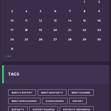
1
2
3
4
5
6
7
8
9
10
11
12
13
14
15
16
17
18
19
20
21
22
23
24
25
26
27
28
29
30
31
« Jul
TAGS
BERITA ESPORT
BERITAESPORTS
BERITAGAMER
BERITAPROGAMING
DUNIAGAMING
ESPORT
ESPORTS
ESPORTSHARIAN
ESPORTS INDONESIA