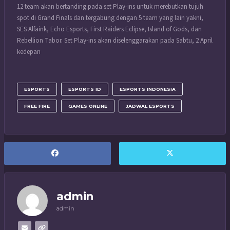
12 team akan bertanding pada set Play-ins untuk merebutkan tujuh
spot di Grand Finals dan tergabung dengan 5 team yang lain yakni,
SES Alfaink, Echo Esports, First Raiders Eclipse, Island of Gods, dan
Rebellion Tabor. Set Play-ins akan diselenggarakan pada Sabtu, 2 April
kedepan
ESPORTS
ESPORTS ID
ESPORTS INDONESIA
FREE FIRE
GAMES ONLINE
JADWAL ESPORTS
admin
admin