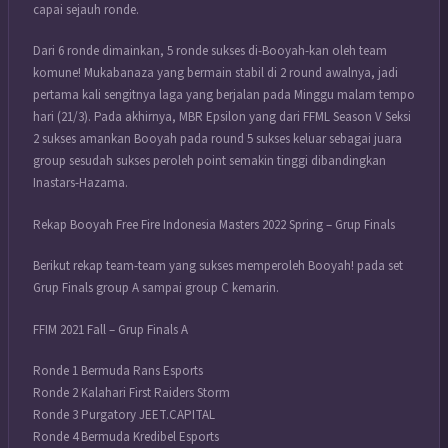
capai sejauh ronde.
Dari 6 ronde dimainkan, 5 ronde sukses di-Booyah-kan oleh team
komune! Mukabanaza yang bermain stabil di 2 round awalnya, jadi
pertama kali sengitnya laga yang berjalan pada Minggu malam tempo
hari (21/3). Pada akhirnya, MBR Epsilon yang dari FFML Season V Seksi
2 sukses amankan Booyah pada round 5 sukses keluar sebagai juara
group sesudah sukses peroleh point semakin tinggi dibandingkan
Inastars-Hazama.
Rekap Booyah Free Fire Indonesia Masters 2022 Spring – Grup Finals
Berikut rekap team-team yang sukses memperoleh Booyah! pada set
Grup Finals group A sampai group C kemarin.
FFIM 2021 Fall – Grup Finals A
Ronde 1 Bermuda Rans Esports
Ronde 2 Kalahari First Raiders Storm
Ronde 3 Purgatory JEET.CAPITAL
Ronde 4 Bermuda Kredibel Esports