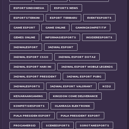
ESPORTSINDONESIA
ESPORTS NEWS
ESPORTSTERKINI
ESPORT TERBARU
EVENTESPORTS
GAME ESPORT
GAME ONLINE
GAMINGKOMPETITIF
GEMES ONLINE
INFORMASIESPORTS
INSIDERESPORTS
JADWALESPORT
JADWAL ESPORT
JADWAL ESPORT CSGO
JADWAL ESPORT DOTA2
JADWAL ESPORT HARI INI
JADWAL ESPORT MOBILE LEGENDS
JADWAL ESPORT PRESIDENT
JADWAL ESPORT PUBG
JADWALESPORTS
JADWAL ESPORT VALORANT
KCD2
KEJUARAANGAMING
KINGDOM COME DELIVERANCE
KOMPETISIESPORTS
OLAHRAGA ELEKTRONIK
PIALA PRESIDEN ESPORT
PIALA PRESIDENT ESPORT
PROGAMERSID
SCENEESPORTS
SOROTANESPORTS