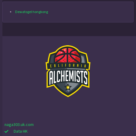
Dewatogel hongkong
naga303.uk.com
Data HK