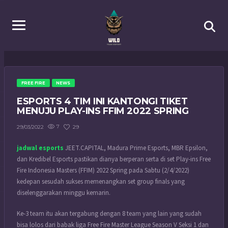
FREE FIRE
NEWS
ESPORTS 4 TIM INI KANTONGI TIKET
MENUJU PLAY-INS FFIM 2022 SPRING
7
29
29/03/2022
jadwal esports
JEET.CAPITAL, Madura Prime Esports, MBR Epsilon,
dan Kredibel Esports pastikan dianya berperan serta di set Play-ins Free
Fire Indonesia Masters (FFIM) 2022 Spring pada Sabtu (2/4/2022)
kedepan sesudah sukses memenangkan set group finals yang
diselenggarakan minggu kemarin.
Ke-3 team itu akan tergabung dengan 8 team yang lain yang sudah
bisa lolos dari babak liga Free Fire Master League Season V Seksi 1 dan