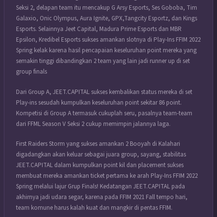
Seksi 2, delapan team itu mencakup G Arsy Esports, Ses Goboba, Tim
Galaxio, Onic Olympus, Aura Ignite, GPX,Tangcity Esportz, dan Kings
Esports. Selainnya Jeet Capital, Madura Prime Esports dan MBR
Epsilon, Kredibel Esports sukses amankan slotnya di Play-Ins FFIM 2022
Spring kelak karena hasil pencapaian keseluruhan point mereka yang
semakin tinggi dibandingkan 2 team yang lain jadi runner up di set
group finals
Dari Group A, JEET.CAPITAL sukses kembalikan status mereka di set
Play-ins sesudah kumpulkan keseluruhan point sekitar 86 point.
Kompetisi di Group A termasuk cukuplah seru, pasalnya team-team
dari FFML Season V Seksi 2 cukup memimpin jalannya laga.
First Raiders Storm yang sukses amankan 2 Booyah di Kalahari
digadangkan akan keluar sebagai juara group, sayang, stabilitas
JEET.CAPITAL dalam kumpulkan point kil dan placement sukses
membuat mereka amankan ticket pertama ke arah Play-Ins FFIM 2022
Spring melalui lajur Grup Finals! Kedatangan JEET.CAPITAL pada
akhirnya jadi udara segar, karena pada FFIM 2021 Fall tempo hari,
team komune harus kalah kuat dan mangkir di pentas FFIM.