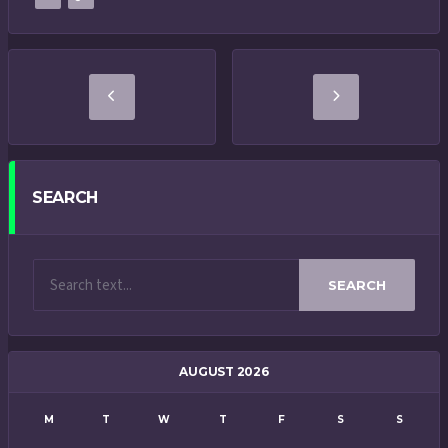
SEARCH
SEARCH
AUGUST 2026
M
T
W
T
F
S
S