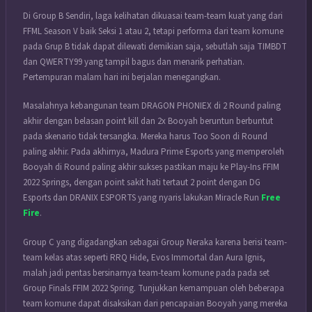
Di Group B Sendiri, laga kelihatan dikuasai team-team kuat yang dari
FFML Season V baik Seksi 1 atau 2, tetapi performa dari team komune
pada Grup B tidak dapat dilewati demikian saja, sebutlah saja TIMBDT
dan QWERTY99 yang tampil bagus dan menarik perhatian.
Pertempuran malam hari ini berjalan menegangkan.
Masalahnya kebangunan team DRAGON PHONIEX di 2 Round paling
akhir dengan belasan point kill dan 2x Booyah beruntun berbuntut
pada skenario tidak tersangka. Mereka harus Too Soon di Round
paling akhir. Pada akhirnya, Madura Prime Esports yang memperoleh
Booyah di Round paling akhir sukses pastikan maju ke Play-Ins FFIM
2022 Springs, dengan point sakit hati tertaut 2 point dengan DG
Esports dan DRANIX ESPORTS yang nyaris lakukan Miracle Run
Free
Fire
.
Group C yang digadangkan sebagai Group Neraka karena berisi team-
team kelas atas seperti RRQ Hide, Evos Immortal dan Aura Ignis,
malah jadi pentas bersinarnya team-team komune pada pada set
Group Finals FFIM 2022 Spring. Tunjukkan kemampuan oleh beberapa
team komune dapat disaksikan dari pencapaian Booyah yang mereka