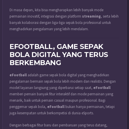
Di masa depan, kita bisa mengharapkan lebih banyak mode
permainan inovatif, integrasi dengan platform
streaming
, serta lebih
banyak kolaborasi dengan liga-liga sepak bola profesional untuk
menghadirkan pengalaman yang lebih mendalam.
EFOOTBALL, GAME SEPAK
BOLA DIGITAL YANG TERUS
BERKEMBANG
eFootball
adalah game sepak bola digital yang menghadirkan
pengalaman bermain sepak bola lebih modern dan realistis. Dengan
model layanan langsung yang diperbarui setiap saat,
eFootball
memberi pemain banyak fitur interaktif dan mode permainan yang
menarik, baik untuk pemain casual maupun profesional. Bagi
penggemar sepak bola,
eFootball
bukan hanya permainan, tetapi
juga kesempatan untuk berkompetisi di dunia eSports.
Dengan berbagai fitur baru dan pembaruan yang terus datang,