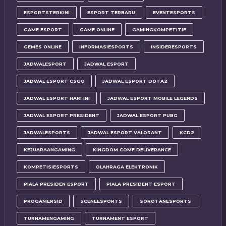
ESPORTSTERKINI
ESPORT TERBARU
EVENTESPORTS
GAME ESPORT
GAME ONLINE
GAMINGKOMPETITIF
GEMES ONLINE
INFORMASIESPORTS
INSIDERESPORTS
JADWALESPORT
JADWAL ESPORT
JADWAL ESPORT CSGO
JADWAL ESPORT DOTA2
JADWAL ESPORT HARI INI
JADWAL ESPORT MOBILE LEGENDS
JADWAL ESPORT PRESIDENT
JADWAL ESPORT PUBG
JADWALESPORTS
JADWAL ESPORT VALORANT
KCD2
KEJUARAANGAMING
KINGDOM COME DELIVERANCE
KOMPETISIESPORTS
OLAHRAGA ELEKTRONIK
PIALA PRESIDEN ESPORT
PIALA PRESIDENT ESPORT
PROGAMERSID
SCENEESPORTS
SOROTANESPORTS
TURNAMENGAMING
TURNAMENT ESPORT