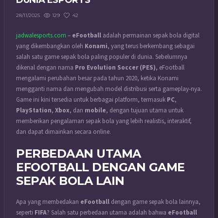
DUNIA ESPORTS
129
42
28/11/2025
jadwalesports.com
–
eFootball
adalah permainan sepak bola digital
yang dikembangkan oleh
Konami
, yang terus berkembang sebagai
salah satu game sepak bola paling populer di dunia. Sebelumnya
dikenal dengan nama
Pro Evolution Soccer (PES)
, eFootball
mengalami perubahan besar pada tahun 2020, ketika Konami
mengganti nama dan mengubah model distribusi serta gameplay-nya.
Game ini kini tersedia untuk berbagai platform, termasuk
PC
,
PlayStation
,
Xbox
, dan
mobile
, dengan tujuan utama untuk
memberikan pengalaman sepak bola yang lebih realistis, interaktif,
dan dapat dimainkan secara online.
PERBEDAAN UTAMA
EFOOTBALL DENGAN GAME
SEPAK BOLA LAIN
Apa yang membedakan
eFootball
dengan game sepak bola lainnya,
seperti
FIFA
? Salah satu perbedaan utama adalah bahwa
eFootball