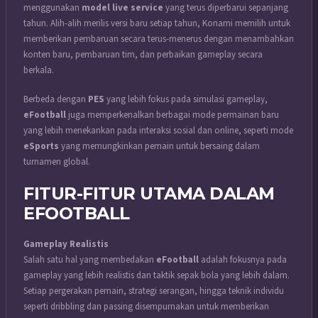
menggunakan
model live service
yang terus diperbarui sepanjang
tahun. Alih-alih merilis versi baru setiap tahun, Konami memilih untuk
memberikan pembaruan secara terus-menerus dengan menambahkan
konten baru, pembaruan tim, dan perbaikan gameplay secara
berkala.
Berbeda dengan
PES
yang lebih fokus pada simulasi gameplay,
eFootball
juga memperkenalkan berbagai mode permainan baru
yang lebih menekankan pada interaksi sosial dan online, seperti mode
eSports
yang memungkinkan pemain untuk bersaing dalam
turnamen global.
FITUR-FITUR UTAMA DALAM
EFOOTBALL
Gameplay Realistis
Salah satu hal yang membedakan
eFootball
adalah fokusnya pada
gameplay yang lebih realistis dan taktik sepak bola yang lebih dalam.
Setiap pergerakan pemain, strategi serangan, hingga teknik individu
seperti dribbling dan passing disempurnakan untuk memberikan