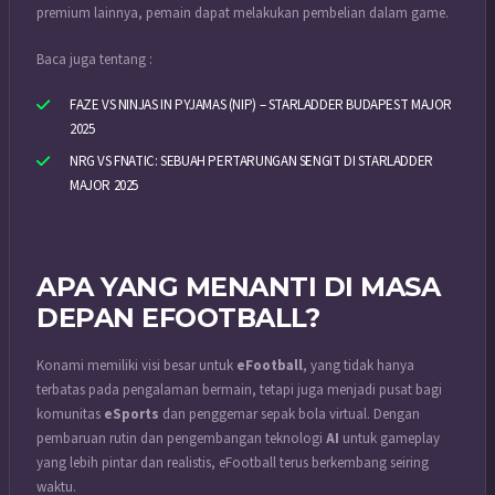
premium lainnya, pemain dapat melakukan pembelian dalam game.
Baca juga tentang :
FAZE VS NINJAS IN PYJAMAS (NIP) – STARLADDER BUDAPEST MAJOR
2025
NRG VS FNATIC: SEBUAH PERTARUNGAN SENGIT DI STARLADDER
MAJOR 2025
APA YANG MENANTI DI MASA
DEPAN EFOOTBALL?
Konami memiliki visi besar untuk
eFootball
, yang tidak hanya
terbatas pada pengalaman bermain, tetapi juga menjadi pusat bagi
komunitas
eSports
dan penggemar sepak bola virtual. Dengan
pembaruan rutin dan pengembangan teknologi
AI
untuk gameplay
yang lebih pintar dan realistis, eFootball terus berkembang seiring
waktu.