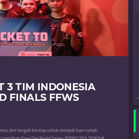
 3 TIM INDONESIA
D FINALS FFWS
«
imur, kini tengah bersiap untuk menjadi tuan rumah
i-nantikan Free Fire World Series (FFWS) SEA 2024 Fall.