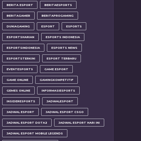
BERITA ESPORT
BERITAESPORTS
BERITAGAMER
BERITAPROGAMING
DUNIAGAMING
ESPORT
ESPORTS
ESPORTSHARIAN
ESPORTS INDONESIA
ESPORTSINDONESIA
ESPORTS NEWS
ESPORTSTERKINI
ESPORT TERBARU
EVENTESPORTS
GAME ESPORT
GAME ONLINE
GAMINGKOMPETITIF
GEMES ONLINE
INFORMASIESPORTS
INSIDERESPORTS
JADWALESPORT
JADWAL ESPORT
JADWAL ESPORT CSGO
JADWAL ESPORT DOTA2
JADWAL ESPORT HARI INI
JADWAL ESPORT MOBILE LEGENDS