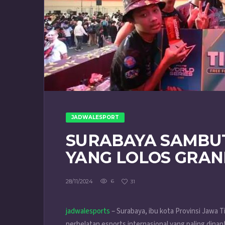
JADWALESPORT
SURABAYA SAMBUT
YANG LOLOS GRAN
28/11/2024
6
31
jadwalesports
– Surabaya, ibu kota Provinsi Jawa T
perhelatan esports internasional yang paling dinant