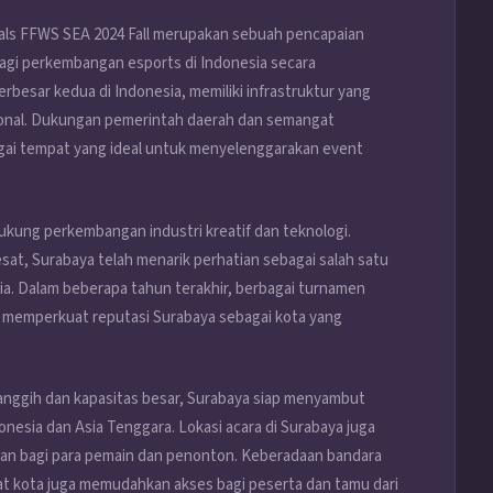
nals FFWS SEA 2024 Fall merupakan sebuah pencapaian
 bagi perkembangan esports di Indonesia secara
erbesar kedua di Indonesia, memiliki infrastruktur yang
ional. Dukungan pemerintah daerah dan semangat
gai tempat yang ideal untuk menyelenggarakan event
ukung perkembangan industri kreatif dan teknologi.
t, Surabaya telah menarik perhatian sebagai salah satu
a. Dalam beberapa tahun terakhir, berbagai turnamen
yang memperkuat reputasi Surabaya sebagai kota yang
anggih dan kapasitas besar, Surabaya siap menyambut
nesia dan Asia Tenggara. Lokasi acara di Surabaya juga
an bagi para pemain dan penonton. Keberadaan bandara
t kota juga memudahkan akses bagi peserta dan tamu dari