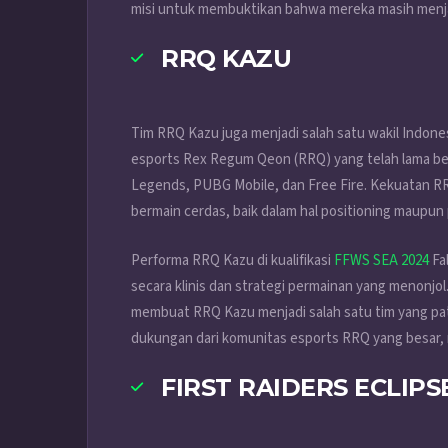
misi untuk membuktikan bahwa mereka masih menjad
RRQ KAZU
Tim RRQ Kazu juga menjadi salah satu wakil Indones
esports Rex Regum Qeon (RRQ) yang telah lama ber
Legends, PUBG Mobile, dan Free Fire. Kekuatan R
bermain cerdas, baik dalam hal positioning maupu
Performa RRQ Kazu di kualifikasi
FFWS SEA 2024
Fal
secara klinis dan strategi permainan yang menonj
membuat RRQ Kazu menjadi salah satu tim yang pat
dukungan dari komunitas esports RRQ yang besar, 
FIRST RAIDERS ECLIPS