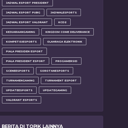
JADWAL ESPORT PRESIDENT
JADWAL ESPORT PUBG
JADWALESPORTS
JADWAL ESPORT VALORANT
KCD2
KEJUARAANGAMING
KINGDOM COME DELIVERANCE
KOMPETISIESPORTS
OLAHRAGA ELEKTRONIK
PIALA PRESIDEN ESPORT
PIALA PRESIDENT ESPORT
PROGAMERSID
SCENEESPORTS
SOROTANESPORTS
TURNAMENGAMING
TURNAMENT ESPORT
UPDATEESPORTS
UPDATEGAMING
VALORANT ESPORTS
BERITA DI TOPIK LAINNYA