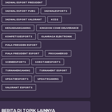
JADWAL ESPORT PRESIDENT
JADWAL ESPORT PUBG
JADWALESPORTS
JADWAL ESPORT VALORANT
KCD2
KEJUARAANGAMING
KINGDOM COME DELIVERANCE
KOMPETISIESPORTS
OLAHRAGA ELEKTRONIK
PIALA PRESIDEN ESPORT
PIALA PRESIDENT ESPORT
PROGAMERSID
SCENEESPORTS
SOROTANESPORTS
TURNAMENGAMING
TURNAMENT ESPORT
UPDATEESPORTS
UPDATEGAMING
VALORANT ESPORTS
BERITA DI TOPIK LAINNYA