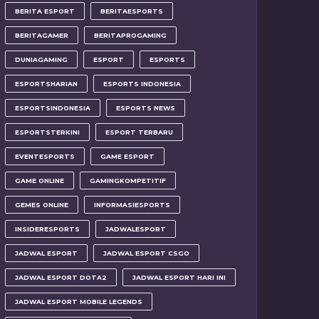
BERITA ESPORT
BERITAESPORTS
BERITAGAMER
BERITAPROGAMING
DUNIAGAMING
ESPORT
ESPORTS
ESPORTSHARIAN
ESPORTS INDONESIA
ESPORTSINDONESIA
ESPORTS NEWS
ESPORTSTERKINI
ESPORT TERBARU
EVENTESPORTS
GAME ESPORT
GAME ONLINE
GAMINGKOMPETITIF
GEMES ONLINE
INFORMASIESPORTS
INSIDERESPORTS
JADWALESPORT
JADWAL ESPORT
JADWAL ESPORT CSGO
JADWAL ESPORT DOTA2
JADWAL ESPORT HARI INI
JADWAL ESPORT MOBILE LEGENDS