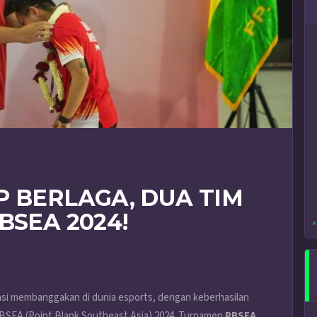
P BERLAGA, DUA TIM
BSEA 2024!
«
asi membanggakan di dunia esports, dengan keberhasilan
 PBSEA (Point Blank Southeast Asia) 2024. Turnamen
PBSEA