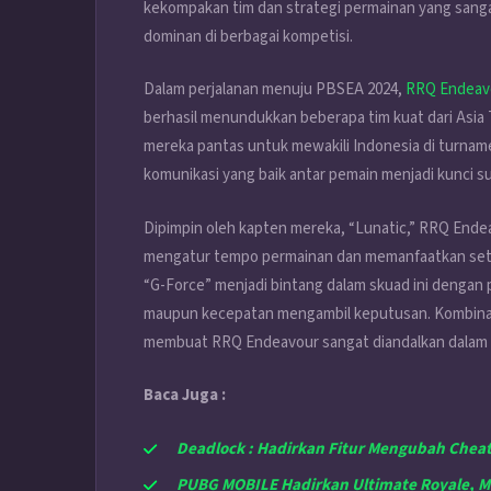
kekompakan tim dan strategi permainan yang san
dominan di berbagai kompetisi.
Dalam perjalanan menuju PBSEA 2024,
RRQ Endeav
berhasil menundukkan beberapa tim kuat dari Asia
mereka pantas untuk mewakili Indonesia di turnam
komunikasi yang baik antar pemain menjadi kunci s
Dipimpin oleh kapten mereka, “Lunatic,” RRQ End
mengatur tempo permainan dan memanfaatkan setiap 
“G-Force” menjadi bintang dalam skuad ini dengan p
maupun kecepatan mengambil keputusan. Kombinasi
membuat RRQ Endeavour sangat diandalkan dalam 
Baca Juga :
Deadlock : Hadirkan Fitur Mengubah Chea
PUBG MOBILE Hadirkan Ultimate Royale, 