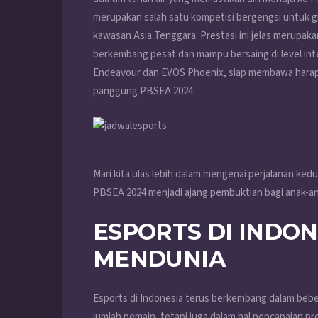
merupakan salah satu kompetisi bergengsi untuk gim 
kawasan Asia Tenggara. Prestasi ini jelas merupak
berkembang pesat dan mampu bersaing di level inte
Endeavour dan EVOS Phoenix, siap membawa hara
panggung PBSEA 2024.
Mari kita ulas lebih dalam mengenai perjalanan ke
PBSEA 2024 menjadi ajang pembuktian bagi anak-an
ESPORTS DI INDON
MENDUNIA
Esports di Indonesia terus berkembang dalam bebera
jumlah pemain, tetapi juga dalam hal pencapaian pre