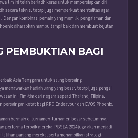
a tim ini telah berlatih keras untuk mempersiapkan diri
h secara teknis, tetapi juga memperkuat mentalitas agar
l. Dengan kombinasi pemain yang memiliki pengalaman dan
Phoenix diharapkan mampu tampil baik dan membuat kejutan
G PEMBUKTIAN BAGI
erbaik Asia Tenggara untuk saling bersaing
nya menawarkan hadiah uang yang besar, tetapi juga gengsi
san ini. Tim-tim dari negara seperti Thailand, Filipina,
an persaingan ketat bagi RRQ Endeavour dan EVOS Phoenix.
aman bermain di turnamen-turnamen besar sebelumnya,
kan performa terbaik mereka. PBSEA 2024 juga akan menjadi
 latihan panjang mereka, serta menampilkan strategi-