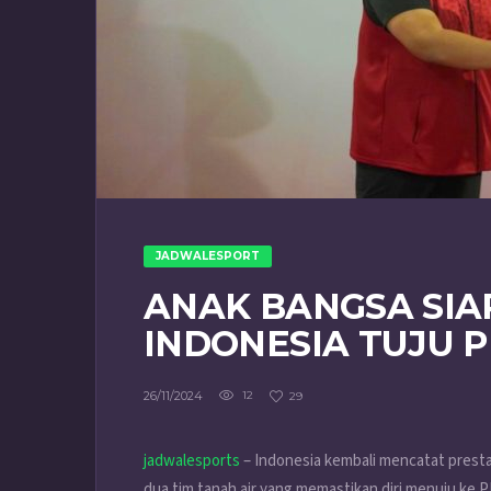
JADWALESPORT
ANAK BANGSA SIA
INDONESIA TUJU P
26/11/2024
12
29
jadwalesports
– Indonesia kembali mencatat prest
dua tim tanah air yang memastikan diri menuju ke