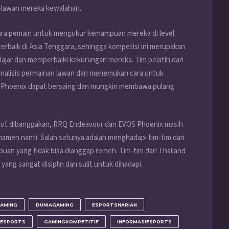
n-lawan mereka kewalahan.
 para pemain untuk mengukur kemampuan mereka di level
 terbaik di Asia Tenggara, sehingga kompetisi ini merupakan
ajar dan memperbaiki kekurangan mereka. Tim pelatih dari
analisis permainan lawan dan menemukan cara untuk
 Phoenix dapat bersaing dan mungkin membawa pulang
patut dibanggakan, RRQ Endeavour dan EVOS Phoenix masih
amen nanti. Salah satunya adalah menghadapi tim-tim dari
puan yang tidak bisa dianggap remeh. Tim-tim dari Thailand
 yang sangat disiplin dan sulit untuk dihadapi.
AMING
DUNIAGAMING
ESPORTSHARIAN
TESPORTS
GAMINGKOMPETITIF
INFORMASIESPORTS