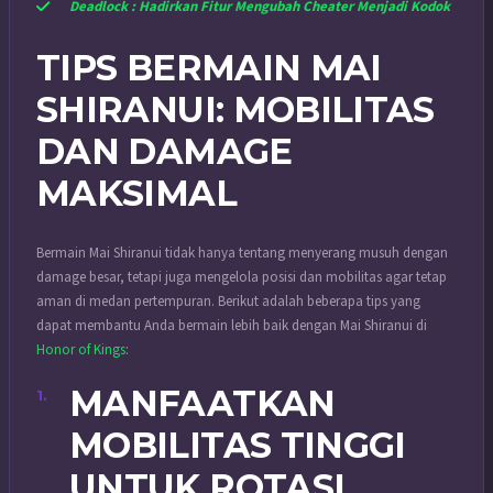
Deadlock : Hadirkan Fitur Mengubah Cheater Menjadi Kodok
TIPS BERMAIN MAI
SHIRANUI: MOBILITAS
DAN DAMAGE
MAKSIMAL
Bermain Mai Shiranui tidak hanya tentang menyerang musuh dengan
damage besar, tetapi juga mengelola posisi dan mobilitas agar tetap
aman di medan pertempuran. Berikut adalah beberapa tips yang
dapat membantu Anda bermain lebih baik dengan Mai Shiranui di
Honor of Kings
:
MANFAATKAN
MOBILITAS TINGGI
UNTUK ROTASI