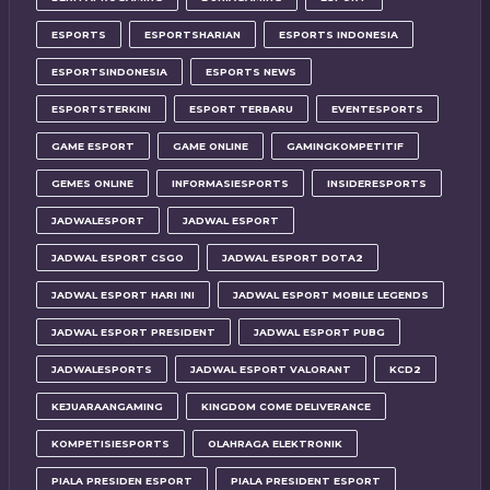
ESPORTS
ESPORTSHARIAN
ESPORTS INDONESIA
ESPORTSINDONESIA
ESPORTS NEWS
ESPORTSTERKINI
ESPORT TERBARU
EVENTESPORTS
GAME ESPORT
GAME ONLINE
GAMINGKOMPETITIF
GEMES ONLINE
INFORMASIESPORTS
INSIDERESPORTS
JADWALESPORT
JADWAL ESPORT
JADWAL ESPORT CSGO
JADWAL ESPORT DOTA2
JADWAL ESPORT HARI INI
JADWAL ESPORT MOBILE LEGENDS
JADWAL ESPORT PRESIDENT
JADWAL ESPORT PUBG
JADWALESPORTS
JADWAL ESPORT VALORANT
KCD2
KEJUARAANGAMING
KINGDOM COME DELIVERANCE
KOMPETISIESPORTS
OLAHRAGA ELEKTRONIK
PIALA PRESIDEN ESPORT
PIALA PRESIDENT ESPORT