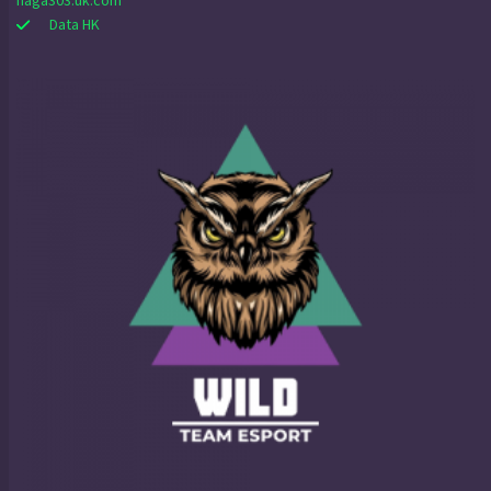
naga303.uk.com
Data HK