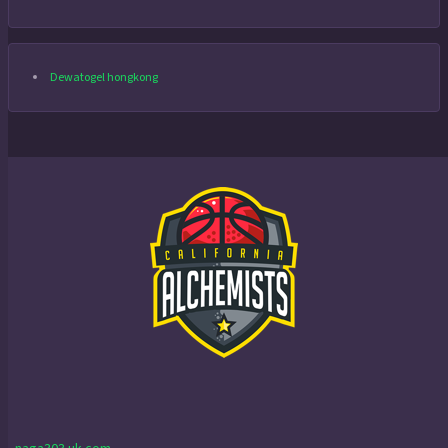
Dewatogel hongkong