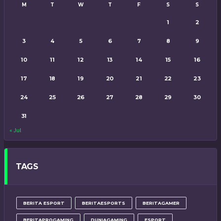
M
T
W
T
F
S
S
1
2
3
4
5
6
7
8
9
10
11
12
13
14
15
16
17
18
19
20
21
22
23
24
25
26
27
28
29
30
31
« Jul
TAGS
BERITA ESPORT
BERITAESPORTS
BERITAGAMER
BERITAPROGAMING
DUNIAGAMING
ESPORT