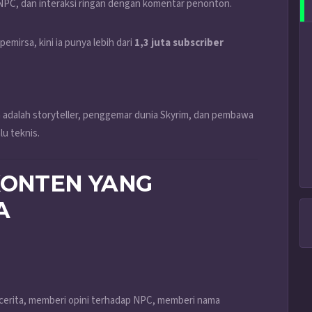
n NPC, dan interaksi ringan dengan komentar penonton.
emirsa, kini ia punya lebih dari
1,3 juta subscriber
a adalah storyteller, penggemar dunia Skyrim, dan pembawa
u teknis.
KONTEN YANG
A
ercerita, memberi opini terhadap NPC, memberi nama