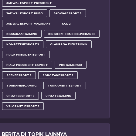
JADWAL ESPORT PRESIDENT
JADWAL ESPORT PUBG
JADWALESPORTS
JADWAL ESPORT VALORANT
KCD2
KEJUARAANGAMING
KINGDOM COME DELIVERANCE
KOMPETISIESPORTS
OLAHRAGA ELEKTRONIK
PIALA PRESIDEN ESPORT
PIALA PRESIDENT ESPORT
PROGAMERSID
SCENEESPORTS
SOROTANESPORTS
TURNAMENGAMING
TURNAMENT ESPORT
UPDATEESPORTS
UPDATEGAMING
VALORANT ESPORTS
BERITA DI TOPIK LAINNYA