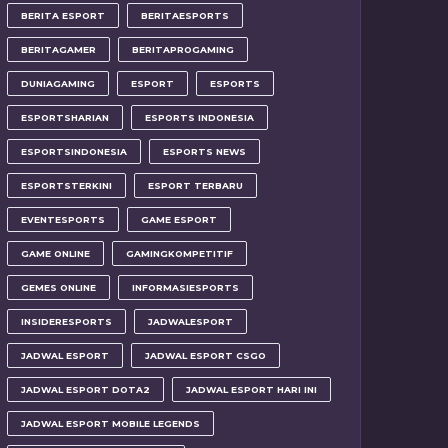
BERITA ESPORT
BERITAESPORTS
BERITAGAMER
BERITAPROGAMING
DUNIAGAMING
ESPORT
ESPORTS
ESPORTSHARIAN
ESPORTS INDONESIA
ESPORTSINDONESIA
ESPORTS NEWS
ESPORTSTERKINI
ESPORT TERBARU
EVENTESPORTS
GAME ESPORT
GAME ONLINE
GAMINGKOMPETITIF
GEMES ONLINE
INFORMASIESPORTS
INSIDERESPORTS
JADWALESPORT
JADWAL ESPORT
JADWAL ESPORT CSGO
JADWAL ESPORT DOTA2
JADWAL ESPORT HARI INI
JADWAL ESPORT MOBILE LEGENDS