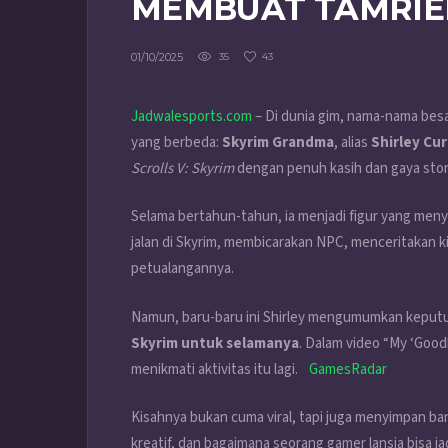
MEMBUAT TAMRIE
01/10/2025
35
43
Jadwalesports.com
– Di dunia gim, nama-nama besar
yang berbeda:
Skyrim Grandma
, alias
Shirley Cur
Scrolls V: Skyrim
dengan penuh kasih dan gaya story
Selama bertahun-tahun, ia menjadi figur yang men
jalan di Skyrim, membicarakan NPC, menceritakan 
petualangannya.
Namun, baru-baru ini Shirley mengumumkan keput
Skyrim untuk selamanya
. Dalam video “My ‘Good
menikmati aktivitas itu lagi.
GamesRadar
Kisahnya bukan cuma viral, tapi juga menyimpan ba
kreatif, dan bagaimana seorang gamer lansia bisa jadi