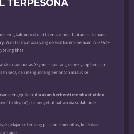
L TERPESONA
 sering kali muncul dari talenta muda. Tapi ada satu nama
ry
. Wanita lanjut usia yang dikenal karena bermain
The Elder
telling khas.
yatukan komunitas Skyrim — seorang nenek yang berjalan-
kisah kecil, dan mengundang penonton masuk ke
usan mengejutkan:
dia akan berhenti membuat video
bye’ to Skyrim”, dia menyebut bahwa dia sudah tidak
nyak pelajaran: tentang passion, komunitas, kelelahan
 inspirasi.