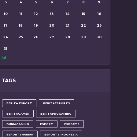
3
4
5
6
7
8
9
10
11
12
13
14
15
16
17
18
19
20
21
22
23
24
25
26
27
28
29
30
31
 Jul
TAGS
BERITA ESPORT
BERITAESPORTS
BERITAGAMER
BERITAPROGAMING
DUNIAGAMING
ESPORT
ESPORTS
ESPORTSHARIAN
ESPORTS INDONESIA