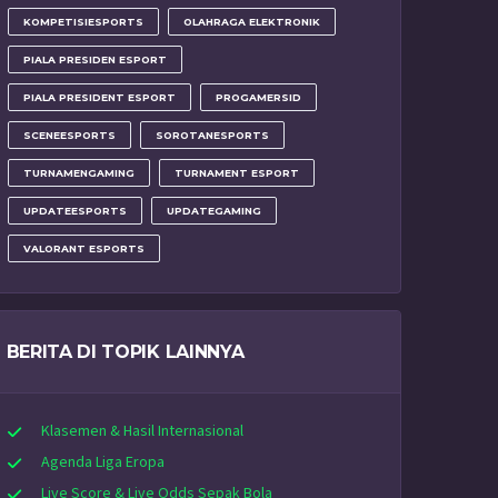
KOMPETISIESPORTS
OLAHRAGA ELEKTRONIK
PIALA PRESIDEN ESPORT
PIALA PRESIDENT ESPORT
PROGAMERSID
SCENEESPORTS
SOROTANESPORTS
TURNAMENGAMING
TURNAMENT ESPORT
UPDATEESPORTS
UPDATEGAMING
VALORANT ESPORTS
BERITA DI TOPIK LAINNYA
Klasemen & Hasil Internasional
Agenda Liga Eropa
Live Score & Live Odds Sepak Bola