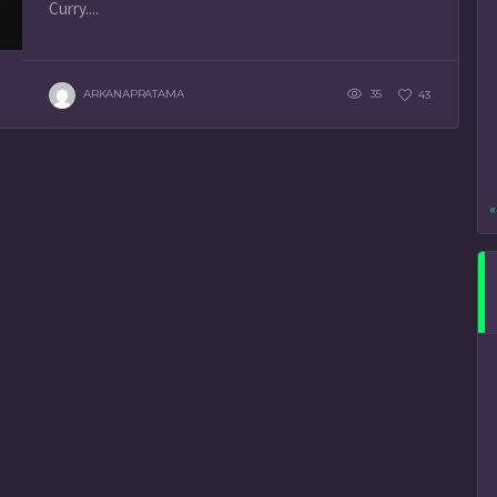
Curry....
ARKANAPRATAMA
35
43
«