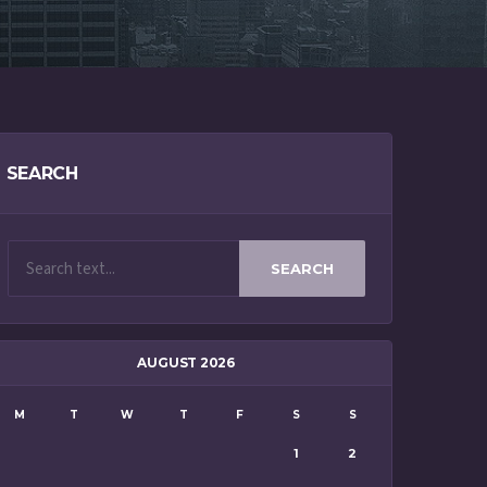
SEARCH
SEARCH
AUGUST 2026
M
T
W
T
F
S
S
1
2