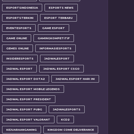
ESPORTSINDONESIA
ESPORTS NEWS
ESPORTSTERKINI
ESPORT TERBARU
EVENTESPORTS
GAME ESPORT
GAME ONLINE
GAMINGKOMPETITIF
GEMES ONLINE
INFORMASIESPORTS
INSIDERESPORTS
JADWALESPORT
JADWAL ESPORT
JADWAL ESPORT CSGO
JADWAL ESPORT DOTA2
JADWAL ESPORT HARI INI
JADWAL ESPORT MOBILE LEGENDS
JADWAL ESPORT PRESIDENT
JADWAL ESPORT PUBG
JADWALESPORTS
JADWAL ESPORT VALORANT
KCD2
KEJUARAANGAMING
KINGDOM COME DELIVERANCE