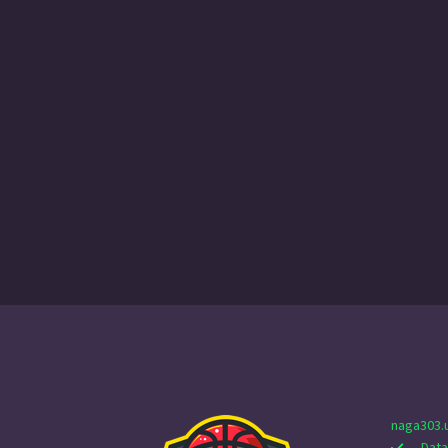
naga303.
Data