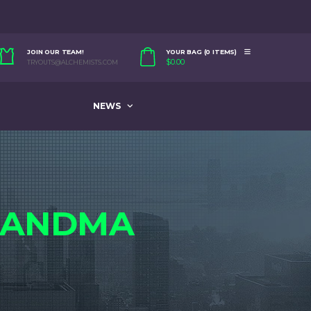
JOIN OUR TEAM!
YOUR BAG (0 ITEMS)
$
0.00
TRYOUTS@ALCHEMISTS.COM
NEWS
RANDMA