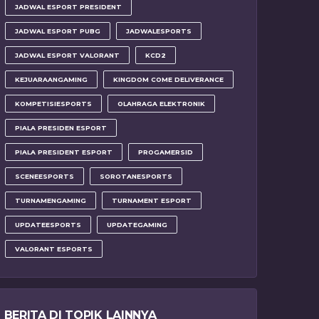
JADWAL ESPORT PRESIDENT
JADWAL ESPORT PUBG
JADWALESPORTS
JADWAL ESPORT VALORANT
KCD2
KEJUARAANGAMING
KINGDOM COME DELIVERANCE
KOMPETISIESPORTS
OLAHRAGA ELEKTRONIK
PIALA PRESIDEN ESPORT
PIALA PRESIDENT ESPORT
PROGAMERSID
SCENEESPORTS
SOROTANESPORTS
TURNAMENGAMING
TURNAMENT ESPORT
UPDATEESPORTS
UPDATEGAMING
VALORANT ESPORTS
BERITA DI TOPIK LAINNYA