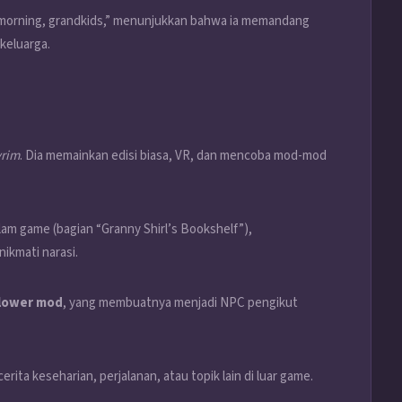
morning, grandkids,” menunjukkan bahwa ia memandang
keluarga.
yrim
. Dia memainkan edisi biasa, VR, dan mencoba mod-mod
lam game (bagian “Granny Shirl’s Bookshelf”),
ikmati narasi.
llower mod
, yang membuatnya menjadi NPC pengikut
ita keseharian, perjalanan, atau topik lain di luar game.