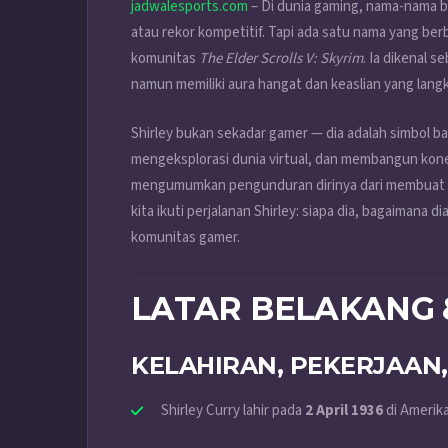
jadwalesports.com
– Di dunia gaming, nama-nama be
atau rekor kompetitif. Tapi ada satu nama yang be
komunitas
The Elder Scrolls V: Skyrim
. Ia dikenal s
namun memiliki aura hangat dan keaslian yang langk
Shirley bukan sekadar gamer — dia adalah simbol b
mengeksplorasi dunia virtual, dan membangun kone
mengumumkan pengunduran dirinya dari membuat ko
kita ikuti perjalanan Shirley: siapa dia, bagaimana 
komunitas gamer.
LATAR BELAKANG 
KELAHIRAN, PEKERJAAN
Shirley Curry lahir pada
2 April 1936
di Amerika