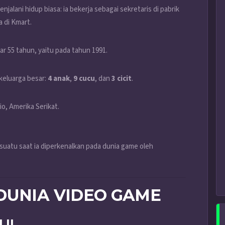
jalani hidup biasa: ia bekerja sebagai sekretaris di pabrik
 di Kmart.
tar 55 tahun, yaitu pada tahun 1991.
keluarga besar:
4 anak
,
9 cucu
, dan
3 cicit
.
o, Amerika Serikat.
 suatu saat ia diperkenalkan pada dunia game oleh
DUNIA VIDEO GAME
 II