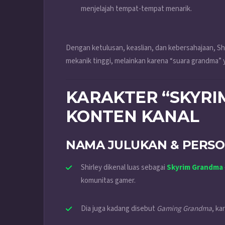
menjelajah tempat-tempat menarik.
Dengan ketulusan, keaslian, dan kebersahajaan, Shi
mekanik tinggi, melainkan karena “suara grandma” 
KARAKTER “SKYRI
KONTEN KANAL
NAMA JULUKAN & PERS
Shirley dikenal luas sebagai
Skyrim Grandma
komunitas gamer.
Dia juga kadang disebut
Gaming Grandma
, ka