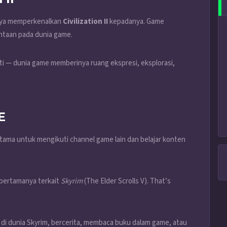
knya memperkenalkan
Civilization II
kepadanya. Game
ntaan pada dunia game.
i — dunia game memberinya ruang ekspresi, eksplorasi,
E
utama untuk mengikuti channel game lain dan belajar konten
pertamanya terkait
Skyrim
(The Elder Scrolls V). That’s
 di dunia Skyrim, bercerita, membaca buku dalam game, atau