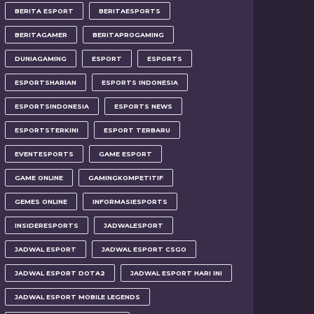
BERITA ESPORT
BERITAESPORTS
BERITAGAMER
BERITAPROGAMING
DUNIAGAMING
ESPORT
ESPORTS
ESPORTSHARIAN
ESPORTS INDONESIA
ESPORTSINDONESIA
ESPORTS NEWS
ESPORTSTERKINI
ESPORT TERBARU
EVENTESPORTS
GAME ESPORT
GAME ONLINE
GAMINGKOMPETITIF
GEMES ONLINE
INFORMASIESPORTS
INSIDERESPORTS
JADWALESPORT
JADWAL ESPORT
JADWAL ESPORT CSGO
JADWAL ESPORT DOTA2
JADWAL ESPORT HARI INI
JADWAL ESPORT MOBILE LEGENDS