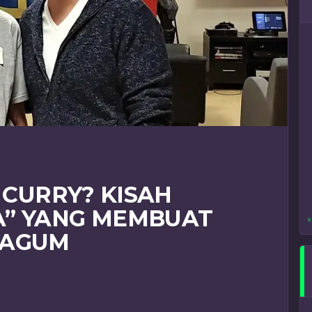
Y CURRY? KISAH
A” YANG MEMBUAT
«
KAGUM