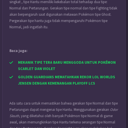
singkat , tipe Hantu memiliki kekebalan total terhadap dua tipe:
Normal dan Pertarungan. Gerakan tipe normal dan tipe Fighting tidak
akan berpengaruh saat digunakan melawan Pokémon tipe Ghost.
Pergerakan tipe hantu juga tidak mempengaruhi
Pokémon
tipe
Normal, jadi ingatlah itu.
Baca juga:
MEKANIK TIPE TERA BARU MENGGODA UNTUK POKÉMON
SCARLET DAN VIOLET
GOLDEN GUARDIANS MEMATAHKAN REKOR LOL WORLDS
JENSEN DENGAN KEMENANGAN PLAYOFF LCS
Ada satu cara untuk memastikan bahwa gerakan tipe Normal dan tipe
Pertarungan dapat mengenai tipe Hantu. Menggunakan gerakan
Odor
Sleuth,
yang diketahui oleh banyak Pokémon tipe Normal di game
awal, akan memungkinkan tipe Hantu terkena serangan tipe Normal