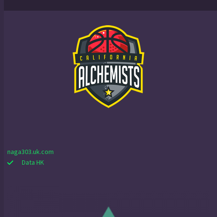
naga303.uk.com
Data HK