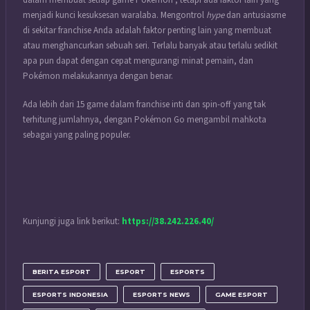
menjadi kunci kesuksesan waralaba. Mengontrol
hype
dan antusiasme
di sekitar franchise Anda adalah faktor penting lain yang membuat
atau menghancurkan sebuah seri. Terlalu banyak atau terlalu sedikit
apa pun dapat dengan cepat mengurangi minat pemain, dan
Pokémon melakukannya dengan benar.
Ada lebih dari 15 game dalam franchise inti dan spin-off yang tak
terhitung jumlahnya, dengan Pokémon Go mengambil mahkota
sebagai yang paling populer.
Kunjungi juga link berikut:
https://38.242.226.40/
BERITA ESPORT
ESPORT
ESPORTS
ESPORTS INDONESIA
ESPORTS NEWS
GAME ESPORT