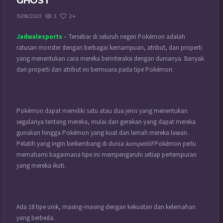
GHOST
3
24
15/08/2023
Jadwalesports
– Tersebar di seluruh negeri
Pokémon
adalah
ratusan monster dengan berbagai kemampuan, atribut, dan properti
yang menentukan cara mereka berinteraksi dengan dunianya. Banyak
dari properti dan atribut ini bermuara pada tipe Pokémon.
Pokémon dapat memiliki satu atau dua jenis yang menentukan
segalanya tentang mereka, mulai dari gerakan yang dapat mereka
gunakan hingga Pokémon yang kuat dan lemah mereka lawan.
Pelatih yang ingin berkembang di dunia
kompetitif
Pokémon perlu
memahami bagaimana tipe ini mempengaruhi setiap pertempuran
yang mereka ikuti.
Ada 18 tipe unik, masing-masing dengan kekuatan dan kelemahan
yang berbeda.