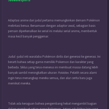
Jadwalesports
Adaptasi anime dari judul pertama memungkinkan demam
Pokémon
melintasi benua. Bersamaan dengan adaptor awal, sebagian basis
pemain diperkenalkan ke serial ini melalui serial anime, membentuk
masa kecil banyak penggemar.
Judul -judul inti waralaba
Pokémon
dirilis dari generasi ke generasi. Ini
berarti bahwa setiap game memiliki Pokemon dan karakter yang
berbeda. Siklus yang terus-menerus ini membuat massa datang lebih
banyak sambil meningkatkan ukuran
Pokédex
. Pelatih secara alami
ingin terus menangkap mereka semua, dan alur cerita baru juga
memikat mereka.
Tidak ada keraguan bahwa pengembang hebat mengambil bagian
dalam membuat setiap game Pokemon , tetapi ada faktor lain yang