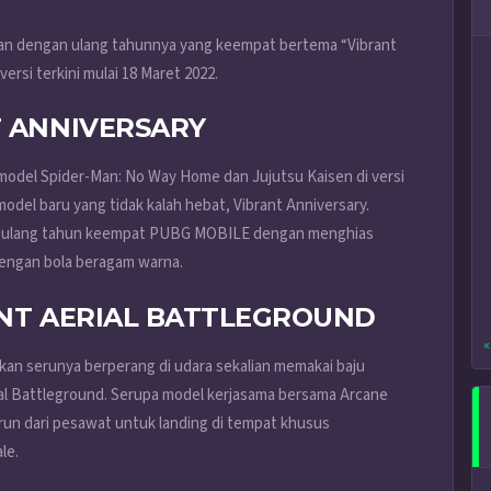
patan dengan ulang tahunnya yang keempat bertema “Vibrant
rsi terkini mulai 18 Maret 2022.
T ANNIVERSARY
h model Spider-Man: No Way Home dan Jujutsu Kaisen di versi
model baru yang tidak kalah hebat, Vibrant Anniversary.
kan ulang tahun keempat PUBG MOBILE dengan menghias
dengan bola beragam warna.
ANT AERIAL BATTLEGROUND
«
akan serunya berperang di udara sekalian memakai baju
ial Battleground. Serupa model kerjasama bersama Arcane
run dari pesawat untuk landing di tempat khusus
le.