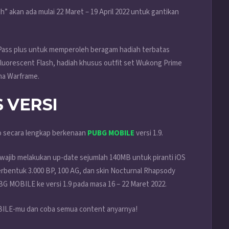
” akan ada mulai 22 Maret – 19 April 2022 untuk gantikan
e Pass plus untuk memperoleh beragam hadiah terbatas
 Fluorescent Flash, hadiah khusus outfit set Wukong Prime
ma Warframe.
S VERSI
o secara lengkap berkenaan
PUBG MOBILE
versi 1.9.
n wajib melakukan up-date sejumlah 140MB untuk piranti iOS
erbentuk 3.000 BP, 100 AG, dan skin Nocturnal Rhapsody
G MOBILE ke versi 1.9 pada masa 16 – 22 Maret 2022.
BILE-mu dan coba semua content anyarnya!