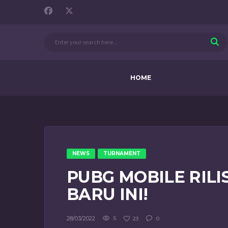
HOME
NEWS
TURNAMENT
PUBG MOBILE RILIS
BARU INI!
28/03/2022
5
23
0