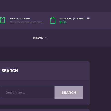
JOIN OUR TEAM!
YOUR BAG (0 ITEMS)
$
0.00
TRYOUTS@ALCHEMISTS.COM
NEWS
SEARCH
SEARCH