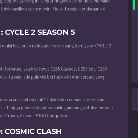
, sepeda gunung ini sangat ringkas karena tidak memakai
dak hasilkan suara mesin. Tidak itu saja, kendaraan ini
 CYCLE 2 SEASON 5
h mulai bisa push rank pada musim yang baru yakni CYCLE 2
h terbatas, salah satunya C2S5 Glasses, C2S5 Set, C2S5
k itu saja, ada pula visi bertopik 4th Anniversary yang
rena ada limitasi rank? Tidak boleh cemas, karena pada
rbesar hingga pemain dapat semakin gampang untuk membuat
mond-Crown, Crown-PUBG Conqueror.
: COSMIC CLASH