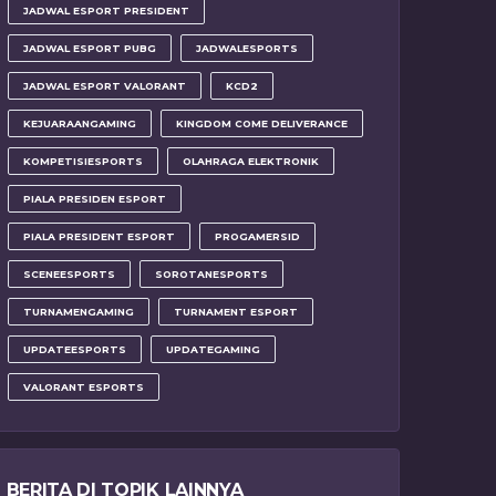
JADWAL ESPORT PRESIDENT
JADWAL ESPORT PUBG
JADWALESPORTS
JADWAL ESPORT VALORANT
KCD2
KEJUARAANGAMING
KINGDOM COME DELIVERANCE
KOMPETISIESPORTS
OLAHRAGA ELEKTRONIK
PIALA PRESIDEN ESPORT
PIALA PRESIDENT ESPORT
PROGAMERSID
SCENEESPORTS
SOROTANESPORTS
TURNAMENGAMING
TURNAMENT ESPORT
UPDATEESPORTS
UPDATEGAMING
VALORANT ESPORTS
BERITA DI TOPIK LAINNYA