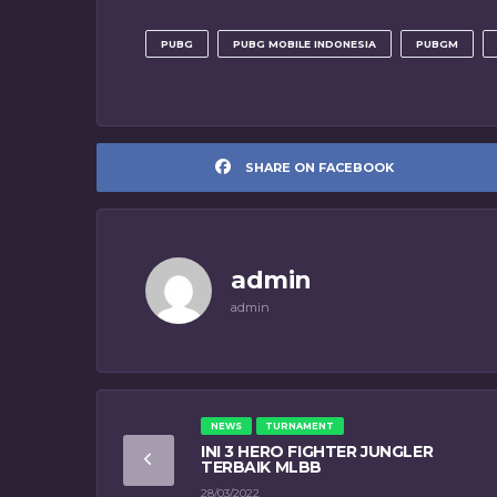
PUBG
PUBG MOBILE INDONESIA
PUBGM
SHARE ON FACEBOOK
admin
admin
NEWS
TURNAMENT
INI 3 HERO FIGHTER JUNGLER
TERBAIK MLBB
28/03/2022