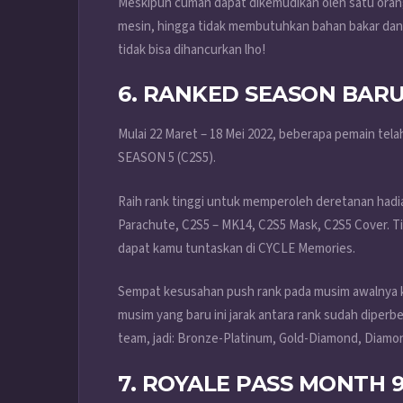
Meskipun cuman dapat dikemudikan oleh satu orang
mesin, hingga tidak membutuhkan bahan bakar dan ti
tidak bisa dihancurkan lho!
6. RANKED SEASON BARU:
Mulai 22 Maret – 18 Mei 2022, beberapa pemain tela
SEASON 5 (C2S5).
Raih rank tinggi untuk memperoleh deretanan hadia
Parachute, C2S5 – MK14, C2S5 Mask, C2S5 Cover. Tida
dapat kamu tuntaskan di CYCLE Memories.
Sempat kesusahan push rank pada musim awalnya ka
musim yang baru ini jarak antara rank sudah dipe
team, jadi: Bronze-Platinum, Gold-Diamond, Dia
7. ROYALE PASS MONTH 9