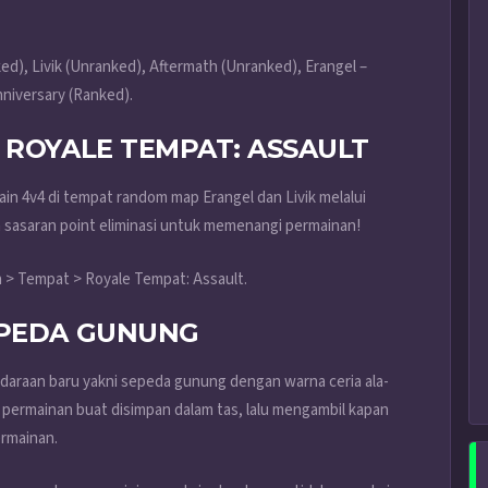
ked), Livik (Unranked), Aftermath (Unranked), Erangel –
nniversary (Ranked).
 ROYALE TEMPAT: ASSAULT
ain 4v4 di tempat random map Erangel dan Livik melalui
h sasaran point eliminasi untuk memenangi permainan!
n > Tempat > Royale Tempat: Assault.
EPEDA GUNUNG
daraan baru yakni sepeda gunung dengan warna ceria ala-
p permainan buat disimpan dalam tas, lalu mengambil kapan
ermainan.