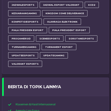
JADWALESPORTS
JADWAL ESPORT VALORANT
KCD2
KEJUARAANGAMING
KINGDOM COME DELIVERANCE
KOMPETISIESPORTS
OLAHRAGA ELEKTRONIK
PIALA PRESIDEN ESPORT
PIALA PRESIDENT ESPORT
PROGAMERSID
SCENEESPORTS
SOROTANESPORTS
TURNAMENGAMING
TURNAMENT ESPORT
UPDATEESPORTS
UPDATEGAMING
VALORANT ESPORTS
BERITA DI TOPIK LAINNYA
Klasemen & Hasil Internasional
Agenda Liga Eropa