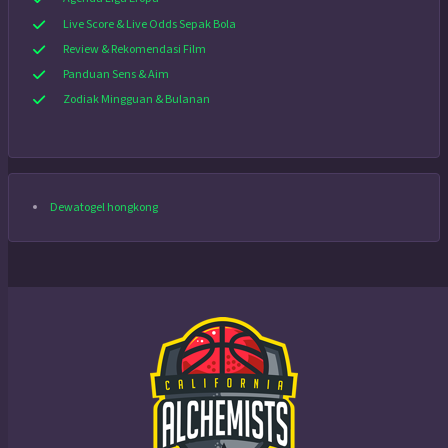
Live Score & Live Odds Sepak Bola
Review & Rekomendasi Film
Panduan Sens & Aim
Zodiak Mingguan & Bulanan
Dewatogel hongkong