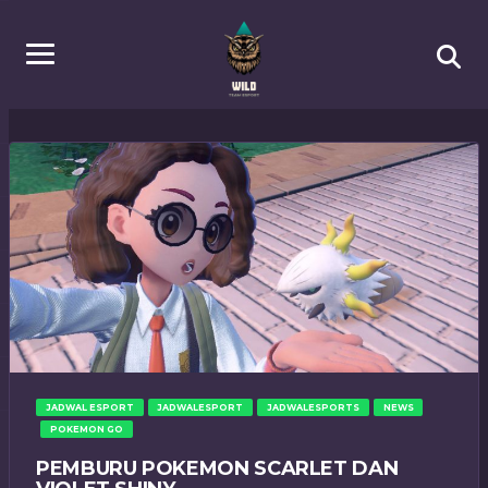
JADWAL ESPORT
JADWALESPORT
JADWALESPORTS
NEWS
POKEMON GO
PEMBURU POKEMON SCARLET DAN