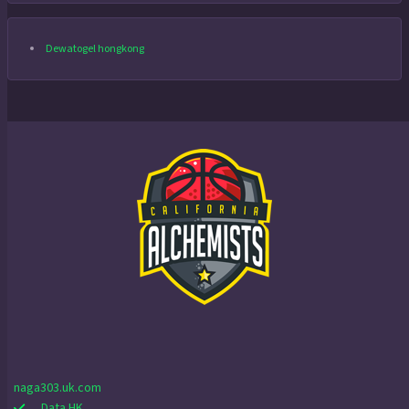
Dewatogel hongkong
naga303.uk.com
Data HK