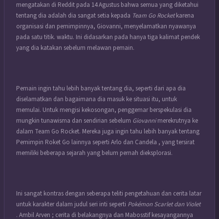
mengatakan di Reddit pada 14 Agustus bahwa semua yang diketahui
tentang dia adalah dia sangat setia kepada
Team Go Rocket
karena
organisasi dan pemimpinnya, Giovanni, menyelamatkan nyawanya
pada satu titik. waktu. Ini didasarkan pada hanya tiga kalimat pendek
yang dia katakan sebelum melawan pemain.
Pemain ingin tahu lebih banyak tentang dia, seperti dari apa dia
diselamatkan dan bagaimana dia masuk ke situasi itu, untuk
memulai. Untuk mengisi kekosongan, penggemar berspekulasi dia
mungkin tunawisma dan sendirian sebelum
Giovanni
merekrutnya ke
dalam Team Go Rocket. Mereka juga ingin tahu lebih banyak tentang
Pemimpin Roket Go lainnya seperti Arlo dan Candela , yang tersirat
memiliki beberapa sejarah yang belum pernah dieksplorasi.
Ini sangat kontras dengan seberapa teliti pengetahuan dan cerita latar
untuk karakter dalam judul seri inti seperti
Pokémon Scarlet dan Violet
. Ambil Arven ; cerita di belakangnya dan Mabosstif kesayangannya