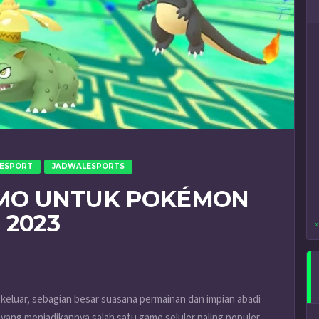
ESPORT
JADWALESPORTS
MO UNTUK POKÉMON
 2023
«
 keluar, sebagian besar suasana permainan dan impian abadi
 yang menjadikannya salah satu game seluler paling populer