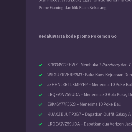
Star Pieces, atau Lucky Eggs. Untuk menerima ko
Prime Gaming dan klik Klaim Sekarang.
Kedaluwarsa kode promo Pokemon Go
S76334522EHWZ : Membuka 7
Razzberry
dan 7
WRGUZRVKRR2M3 : Buka Kaos Kejuaraan Duni
53HHNL3RTLXMPYFP – Menerima 10 Poké Balls,
LRQEV2VZ59UDA – Menerima 30 Bola Poke, Du
E9K4SY77F5623 – Menerima 10 Poke Ball
KUAXZBJUTP3B7 – Dapatkan Outfit Galaxy A 
LRQEV2VZ59UDA – Dapatkan dua Verizon Jack