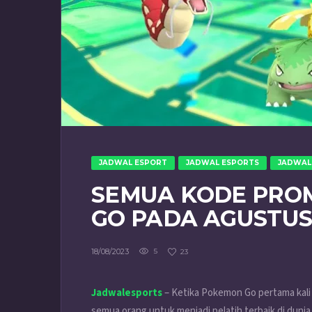
JADWAL ESPORT
JADWAL ESPORTS
JADWAL
SEMUA KODE PRO
GO PADA AGUSTUS
18/08/2023
5
23
Jadwalesports
– Ketika
Pokemon Go
pertama kali
semua orang untuk menjadi pelatih terbaik di dunia