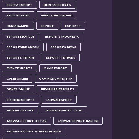
BERITA ESPORT
BERITAESPORTS
BERITAGAMER
BERITAPROGAMING
DUNIAGAMING
ESPORT
ESPORTS
ESPORTSHARIAN
ESPORTS INDONESIA
ESPORTSINDONESIA
ESPORTS NEWS
ESPORTSTERKINI
ESPORT TERBARU
EVENTESPORTS
GAME ESPORT
GAME ONLINE
GAMINGKOMPETITIF
GEMES ONLINE
INFORMASIESPORTS
INSIDERESPORTS
JADWALESPORT
JADWAL ESPORT
JADWAL ESPORT CSGO
JADWAL ESPORT DOTA2
JADWAL ESPORT HARI INI
JADWAL ESPORT MOBILE LEGENDS