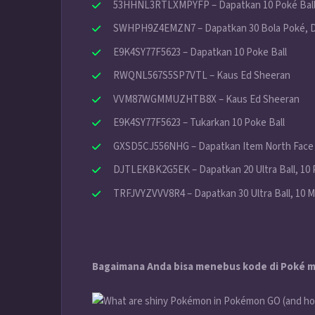
53HHNL3RTLXMPYFP – Dapatkan 10 Poké Balls,
SWHPH9Z4EMZN7 – Dapatkan 30 Bola Poké, D
E9K4SY77F5623 – Dapatkan 10 Poke Ball
RWQNL567S5SP7VTL – Kaus Ed Sheeran
VVM87WGMMUZHTB8X – Kaus Ed Sheeran
E9K4SY77F5623 – Tukarkan 10 Poke Ball
GXSD5CJ556NHG – Dapatkan Item North Face 
DJTLEKBK2G5EK – Dapatkan 20 Ultra Ball, 10 P
TRFJVYZVVV8R4 – Dapatkan 30 Ultra Ball, 10 M
Bagaimana Anda bisa menebus kode di Poké m