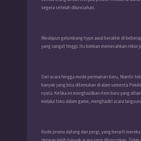
segera setelah diluncurkan.
Meskipun gelombang hype awal berakhir di beberapa
yang sangat tinggi. Itu bahkan memecahkan rekor j
Dari acara hingga mode permainan baru, Niantic tel
banyak yang bisa ditemukan di alam semesta Pokém
nyata. Ketika ini menghasilkan item baru yang di
melalui toko dalam game, menghadiri acara langs
Kode promo datang dan pergi, yang berarti mereka
dengan lebih banyak acara yang diluncurkan. Tida