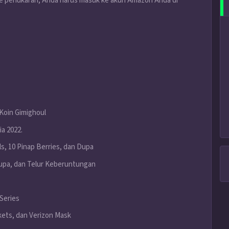
de penukaran, Anda harus masuk ke akun Amazon Anda di
 Koin Gimighoul
a 2022.
 10 Pinap Berries, dan Dupa
pa, dan Telur Keberuntungan
Series
ets, dan Verizon Mask