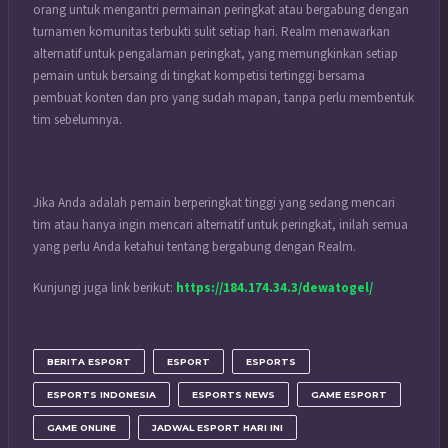
orang untuk mengantri permainan peringkat atau bergabung dengan
turnamen komunitas terbukti sulit setiap hari. Realm menawarkan
alternatif untuk pengalaman peringkat, yang memungkinkan setiap
pemain untuk bersaing di tingkat kompetisi tertinggi bersama
pembuat konten dan pro yang sudah mapan, tanpa perlu membentuk
tim sebelumnya.
Jika Anda adalah pemain berperingkat tinggi yang sedang mencari
tim atau hanya ingin mencari alternatif untuk peringkat, inilah semua
yang perlu Anda ketahui tentang bergabung dengan Realm.
Kunjungi juga link berikut:
https://184.174.34.3/dewatogel/
BERITA ESPORT
ESPORT
ESPORTS
ESPORTS INDONESIA
ESPORTS NEWS
GAME ESPORT
GAME ONLINE
JADWAL ESPORT HARI INI