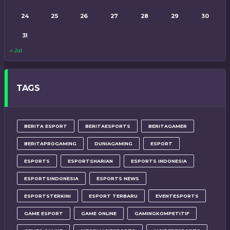
24
25
26
27
28
29
30
31
« Jul
TAGS
BERITA ESPORT
BERITAESPORTS
BERITAGAMER
BERITAPROGAMING
DUNIAGAMING
ESPORT
ESPORTS
ESPORTSHARIAN
ESPORTS INDONESIA
ESPORTSINDONESIA
ESPORTS NEWS
ESPORTSTERKINI
ESPORT TERBARU
EVENTESPORTS
GAME ESPORT
GAME ONLINE
GAMINGKOMPETITIF