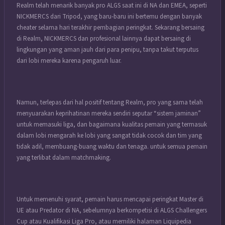
Realm telah menarik banyak pro ALGS saat ini di NA dan EMEA, seperti
NICKMERCS dari Tripod, yang baru-baru ini bertemu dengan banyak
cheater selama hari terakhir pembagian peringkat. Sekarang bersaing
di Realm, NICKMERCS dan profesional lainnya dapat bersaing di
lingkungan yang aman jauh dari para penipu, tanpa takut terputus
dari lobi mereka karena pengaruh luar.
Namun, terlepas dari hal positif tentang Realm, pro yang sama telah
menyuarakan keprihatinan mereka sendiri seputar “sistem jaminan”
untuk memasuki liga, dan bagaimana kualitas pemain yang termasuk
dalam lobi mengarah ke lobi yang sangat tidak cocok dan tim yang
tidak adil, membuang-buang waktu dan tenaga. untuk semua pemain
yang terlibat dalam matchmaking.
Untuk memenuhi syarat, pemain harus mencapai peringkat Master di
UE atau Predator di NA, sebelumnya berkompetisi di ALGS Challengers
Cup atau Kualifikasi Liga Pro, atau memiliki halaman Liquipedia