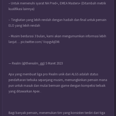
– Untuk memenuhi syarat NA Pred+, EMEA Masters+ (Ditambah metrik
kualifikasi lainnya)
– Tingkatan yang lebih rendah dengan hadiah dan final untuk pemain
ELO yang lebih rendah
– Musim berdurasi 3 bulan, kami akan mengumumkan informasi lebih
lanjut… pic.twitter.com/ VopgvkjEMi
— Realm (@therealm_gg) 5 Maret 2023
Apa yang membuat liga pro Realm unik dari ALGS adalah status
pendaftaran terbuka sepanjang musim, memungkinkan pemain mana
pun untuk masuk dan mulai bermain game dengan kompetisi terbaik
yang ditawarkan Apex .
Bagi banyak pemain, menemukan tim yang konsisten terdiri dari tiga