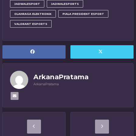
JADWALESPORT
JADWALESPORTS
OLAHRAGA ELEKTRONIK
PIALA PRESIDENT ESPORT
VALORANT ESPORTS
ArkanaPratama
ArkanaPratama