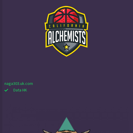
naga303.uk.com
Data HK