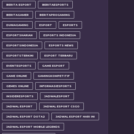
BERITA ESPORT
BERITAESPORTS
BERITAGAMER
BERITAPROGAMING
DUNIAGAMING
ESPORT
ESPORTS
ESPORTSHARIAN
ESPORTS INDONESIA
ESPORTSINDONESIA
ESPORTS NEWS
ESPORTSTERKINI
ESPORT TERBARU
EVENTESPORTS
GAME ESPORT
GAME ONLINE
GAMINGKOMPETITIF
GEMES ONLINE
INFORMASIESPORTS
INSIDERESPORTS
JADWALESPORT
JADWAL ESPORT
JADWAL ESPORT CSGO
JADWAL ESPORT DOTA2
JADWAL ESPORT HARI INI
JADWAL ESPORT MOBILE LEGENDS