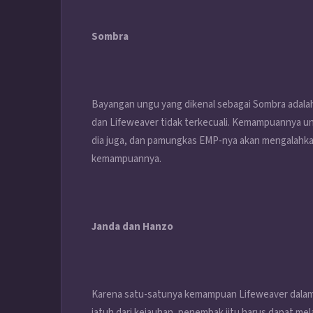
Sombra
Bayangan ungu yang dikenal sebagai Sombra adala
dan Lifeweaver tidak terkecuali. Kemampuannya u
dia juga, dan pamungkas EMP-nya akan mengalahk
kemampuannya.
Janda dan Hanzo
Karena satu-satunya kemampuan Lifeweaver dalam
jatuh dari kejauhan, penembak jitu harus dapat me