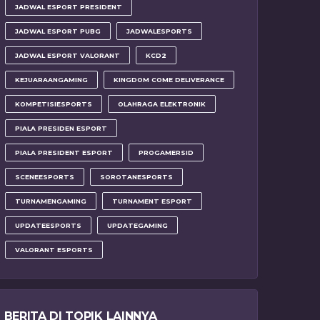
JADWAL ESPORT PRESIDENT
JADWAL ESPORT PUBG
JADWALESPORTS
JADWAL ESPORT VALORANT
KCD2
KEJUARAANGAMING
KINGDOM COME DELIVERANCE
KOMPETISIESPORTS
OLAHRAGA ELEKTRONIK
PIALA PRESIDEN ESPORT
PIALA PRESIDENT ESPORT
PROGAMERSID
SCENEESPORTS
SOROTANESPORTS
TURNAMENGAMING
TURNAMENT ESPORT
UPDATEESPORTS
UPDATEGAMING
VALORANT ESPORTS
BERITA DI TOPIK LAINNYA