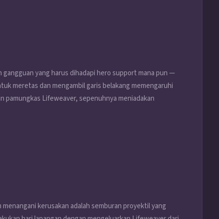
h gangguan yang harus dihadapi hero support mana pun —
ntuk meretas dan mengambil garis belakang memengaruhi
an pamungkas Lifeweaver, sepenuhnya meniadakan
 menangani kerusakan adalah semburan proyektil yang
lakukan hari lapangan dengan mengeluarkan Lifeweaver dari