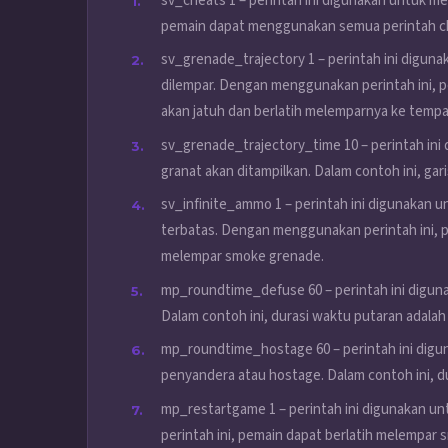
sv_cheats 1 – perintah ini digunakan untuk m
pemain dapat menggunakan semua perintah ch
sv_grenade_trajectory 1 – perintah ini diguna
dilempar. Dengan menggunakan perintah ini, 
akan jatuh dan berlatih melemparnya ke tempa
sv_grenade_trajectory_time 10 – perintah ini
granat akan ditampilkan. Dalam contoh ini, gari
sv_infinite_ammo 1 – perintah ini digunakan 
terbatas. Dengan menggunakan perintah ini, pe
melempar smoke grenade.
mp_roundtime_defuse 60 – perintah ini digun
Dalam contoh ini, durasi waktu putaran adalah 
mp_roundtime_hostage 60 – perintah ini dig
penyandera atau hostage. Dalam contoh ini, du
mp_restartgame 1 – perintah ini digunakan 
perintah ini, pemain dapat berlatih melempar 