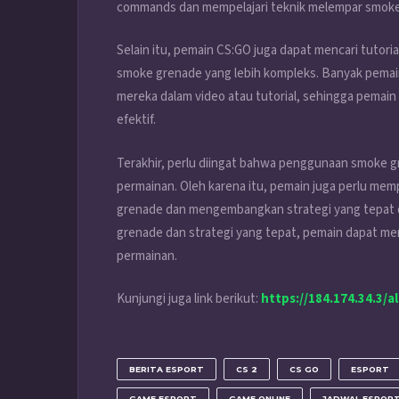
commands dan mempelajari teknik melempar smoke
Selain itu, pemain CS:GO juga dapat mencari tutori
smoke grenade yang lebih kompleks. Banyak pemain
mereka dalam video atau tutorial, sehingga pemain
efektif.
Terakhir, perlu diingat bahwa penggunaan smoke gre
permainan. Oleh karena itu, pemain juga perlu me
grenade dan mengembangkan strategi yang tepat
grenade dan strategi yang tepat, pemain dapat men
permainan.
Kunjungi juga link berikut:
https://184.174.34.3/a
BERITA ESPORT
CS 2
CS GO
ESPORT
GAME ESPORT
GAME ONLINE
JADWAL ESPORT 