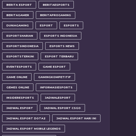
BERITA ESPORT
BERITAESPORTS
BERITAGAMER
BERITAPROGAMING
DUNIAGAMING
ESPORT
ESPORTS
ESPORTSHARIAN
ESPORTS INDONESIA
ESPORTSINDONESIA
ESPORTS NEWS
ESPORTSTERKINI
ESPORT TERBARU
EVENTESPORTS
GAME ESPORT
GAME ONLINE
GAMINGKOMPETITIF
GEMES ONLINE
INFORMASIESPORTS
INSIDERESPORTS
JADWALESPORT
JADWAL ESPORT
JADWAL ESPORT CSGO
JADWAL ESPORT DOTA2
JADWAL ESPORT HARI INI
JADWAL ESPORT MOBILE LEGENDS