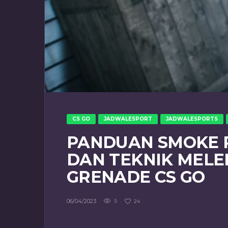
CS GO
JADWALESPORT
JADWALESPORTS
PANDUAN SMOKE 
DAN TEKNIK MEL
GRENADE CS GO
06/04/2023
5
24