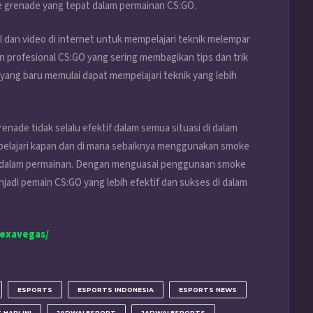
 grenade yang tepat dalam permainan CS:GO.
al dan video di internet untuk mempelajari teknik melempar
 profesional CS:GO yang sering membagikan tips dan trik
 yang baru memulai dapat mempelajari teknik yang lebih
nade tidak selalu efektif dalam semua situasi di dalam
mpelajari kapan dan di mana sebaiknya menggunakan smoke
 dalam permainan. Dengan menguasai penggunaan smoke
jadi pemain CS:GO yang lebih efektif dan sukses di dalam
lexavegas/
ESPORTS
ESPORTS INDONESIA
ESPORTS NEWS
HARI INI
JADWALESPORT
JADWALESPORTS