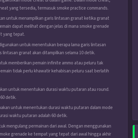
engaktifkan mode cheat di dalam game. Dalam mode cheat,
eat yang tersedia, termasuk smoke practice commands.
kan untuk menampilkan garis lintasan granat ketika granat
pemain dapat melihat dengan jelas di mana smoke grenade
t yang tepat.
 digunakan untuk menentukan berapa lama garis lintasan
s lintasan granat akan ditampilkan selama 10 detik.
untuk memberikan pemain infinite ammo atau peluru tak
main tidak perlu khawatir kehabisan peluru saat berlatih
akan untuk menentukan durasi waktu putaran atau round.
60 detik.
unakan untuk menentukan durasi waktu putaran dalam mode
rasi waktu putaran adalah 60 detik.
untuk mengulang permainan dari awal. Dengan menggunakan
smoke grenade ke tempat yang tepat dari awal hingga akhir