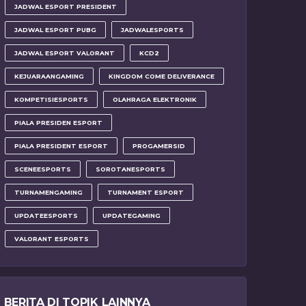
JADWAL ESPORT PRESIDENT
JADWAL ESPORT PUBG
JADWALESPORTS
JADWAL ESPORT VALORANT
KCD2
KEJUARAANGAMING
KINGDOM COME DELIVERANCE
KOMPETISIESPORTS
OLAHRAGA ELEKTRONIK
PIALA PRESIDEN ESPORT
PIALA PRESIDENT ESPORT
PROGAMERSID
SCENEESPORTS
SOROTANESPORTS
TURNAMENGAMING
TURNAMENT ESPORT
UPDATEESPORTS
UPDATEGAMING
VALORANT ESPORTS
BERITA DI TOPIK LAINNYA